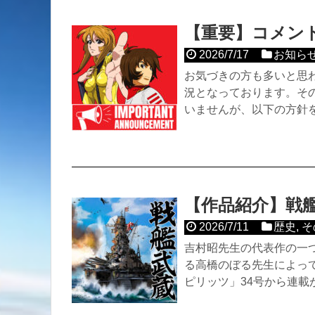
【重要】コメン
2026/7/17
お知ら
お気づきの方も多いと思
況となっております。そ
いませんが、以下の方針
【作品紹介】戦
2026/7/11
歴史
,
そ
吉村昭先生の代表作の一
る高橋のぼる先生によっ
ピリッツ」34号から連載