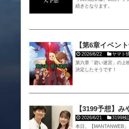
続きとなります。
【第6章イベント情
2026/6/22
ヤマト
第六章「碧い迷宮」の上映
決定したそうです！
【3199予想】
2026/6/21
3199検
本日、【MANTANWE