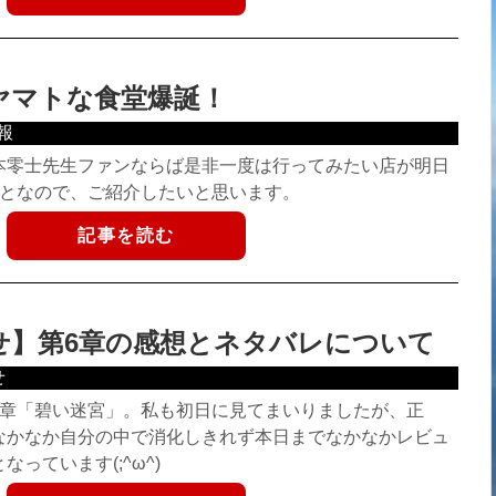
ヤマトな食堂爆誕！
報
本零士先生ファンならば是非一度は行ってみたい店が明日
ことなので、ご紹介したいと思います。
記事を読む
せ】第6章の感想とネタバレについて
せ
6章「碧い迷宮」。私も初日に見てまいりましたが、正
なかなか自分の中で消化しきれず本日までなかなかレビュ
っています(;^ω^)