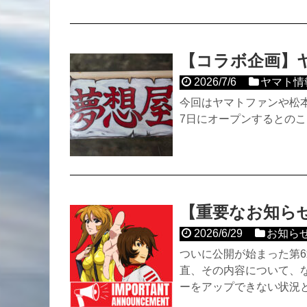
【コラボ企画】
2026/7/6
ヤマト情
今回はヤマトファンや松
7日にオープンするとの
【重要なお知ら
2026/6/29
お知ら
ついに公開が始まった第
直、その内容について、
ーをアップできない状況とな