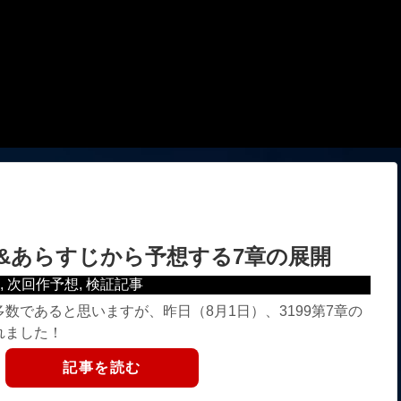
&あらすじから予想する7章の展開
証
,
次回作予想
,
検証記事
数であると思いますが、昨日（8月1日）、3199第7章の
れました！
記事を読む