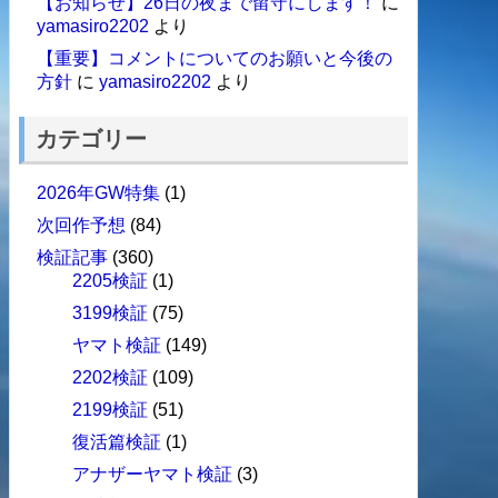
【お知らせ】26日の夜まで留守にします！
に
yamasiro2202
より
【重要】コメントについてのお願いと今後の
方針
に
yamasiro2202
より
カテゴリー
2026年GW特集
(1)
次回作予想
(84)
検証記事
(360)
2205検証
(1)
3199検証
(75)
ヤマト検証
(149)
2202検証
(109)
2199検証
(51)
復活篇検証
(1)
アナザーヤマト検証
(3)