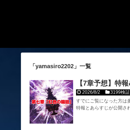
「
yamasiro2202
」
一覧
【7章予想】特報
2026/8/2
3199検
すでにご覧になった方は多
特報とあらすじが公開さ