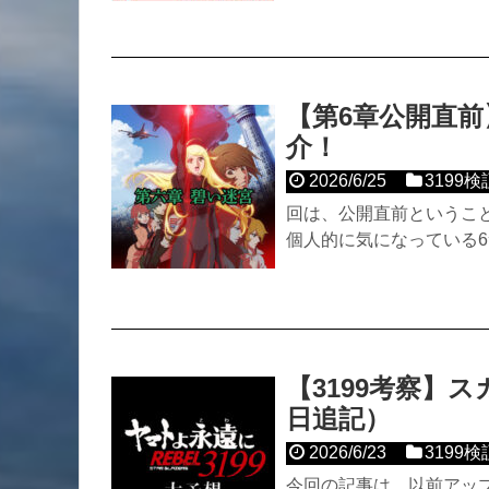
【第6章公開直
介！
2026/6/25
3199検
回は、公開直前というこ
個人的に気になっている
【3199考察】ス
日追記）
2026/6/23
3199検
今回の記事は、以前アップ