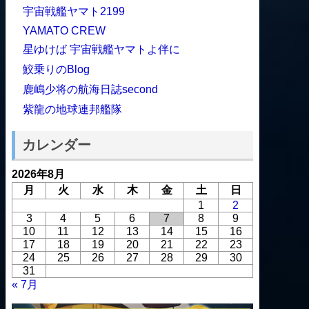
宇宙戦艦ヤマト2199
YAMATO CREW
星ゆけば 宇宙戦艦ヤマトよ伴に
鮫乗りのBlog
鹿嶋少将の航海日誌second
紫龍の地球連邦艦隊
カレンダー
2026年8月
月
火
水
木
金
土
日
1
2
3
4
5
6
7
8
9
10
11
12
13
14
15
16
17
18
19
20
21
22
23
24
25
26
27
28
29
30
31
« 7月