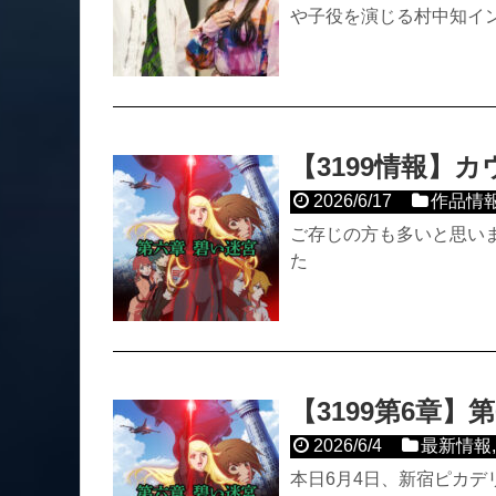
や子役を演じる村中知イ
【3199情報】
2026/6/17
作品情
ご存じの方も多いと思い
た
【3199第6章
2026/6/4
最新情報
本日6月4日、新宿ピカデ