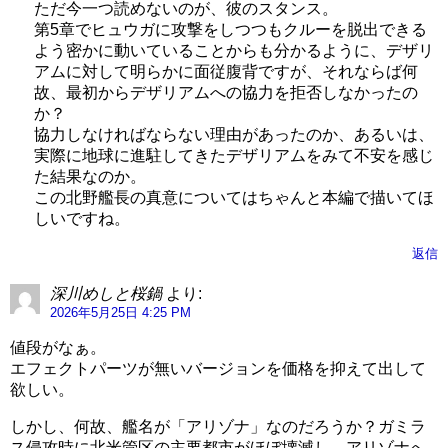
ただ今一つ読めないのが、彼のスタンス。
第5章でヒュウガに攻撃をしつつもクルーを脱出できる
よう密かに動いていることからも分かるように、デザリ
アムに対して明らかに面従腹背ですが、それならば何
故、最初からデザリアムへの協力を拒否しなかったの
か？
協力しなければならない理由があったのか、あるいは、
実際に地球に進駐してきたデザリアムをみて不安を感じ
た結果なのか。
この北野艦長の真意についてはちゃんと本編で描いてほ
しいですね。
返信
深川めしと桜鍋
より:
2026年5月25日 4:25 PM
値段がなぁ。
エフェクトパーツが無いバージョンを価格を抑えて出して
欲しい。
しかし、何故、艦名が「アリゾナ」なのだろうか？ガミラ
ス侵攻時に北米管区の主要都市がほぼ壊滅し、アリゾナへ