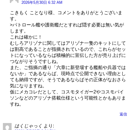
2026年5月30日 6:32 AM
こきもく ことなり様、コメントをありがとうございま
す。
>パトロール艦や護衛艦だとすれば隠す必要は無い気が
します。
これは確かに！
むしろアリゾナに関してはアリゾナ一隻のキットにして
は割高であることが指摘されているので、これらがセッ
トになっているならば積極的に宣伝した方が売り上げに
つながりそうですしね。
また、ご指摘の通り「六章に新登場する艦船や兵器では
ないか」であるならば、現時点で公開できない理由とし
ても納得ですが、そうであるならばその正体がなおさら
気になりますね。
仮にメカコレだとして、コスモタイガー2やコスモパイ
ソンなどのアリゾナ搭載仕様という可能性とかもありま
すね。
返信
はくじゃっく
より: