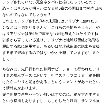
アップされていない完全ネタバレ仕様になっているので、
恐らくはそれらが明らかになる第6章の公開日まで発売出来
ないのではないでしょうか？
これまでアップされた3本の動画にはアリゾナに触れたシー
ンなどは一切ありませんが、これらの事情を考えると、や
はりアリゾナは第6章で重要な役割を与えられそうですね。
以前から言っている通り、アリゾナは地球残留組が地球を
脱出する際に使用する、あるいは地球残留組の脱出を支援
する形で登場するのではないかと予想していますが、果た
して・・・
ちなみに、先日行われた静岡ホビーショーで行われたアリ
オ名の展示ブースにおいて、担当スタッフによる「箱を開
けたらニヤリと驚きがある」というコメントがあったとい
う情報あがあります。
完全新規で余剰パーツが無いはずなのに、箱が大きすぎる
という指摘もありますし、もしかしたら以前、サンプル展