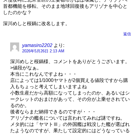
首都機能を移転、そのまま地球回復後もアリゾナを中心と
したのかな？
深川めしと桜鍋に改名します。
返信
yamasiro2202
より:
2026年5月26日 2:13 AM
深川めしと桜鍋様、コメントをありがとうございます。
>値段がなぁ。
本当にこれなんですよね・・・
店によっては1/1000ヤマトが2個買える値段ですから購
入もちょっと考えてしまいますよね
小数生産だから高額になってしまったのか、あるいはシ
ークレットのおまけがあって、その分が上乗せされてい
るのか。
後者ならまだ納得できるのですが・・・
アリゾナの艦名については言われてみれば謎ですね。
メタ的には「ヤマトⅢ」の外国艦は戦没した艦が選ばれ
たようなのですが、果たして設定的にはどうなっている