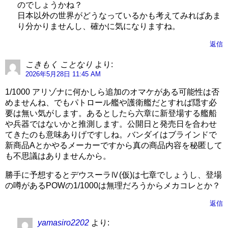
のでしょうかね？
日本以外の世界がどうなっているかも考えてみればあま
り分かりませんし、確かに気になりますね。
返信
こきもく ことなり
より:
2026年5月28日 11:45 AM
1/1000 アリゾナに何かしら追加のオマケがある可能性は否
めませんね、でもパトロール艦や護衛艦だとすれば隠す必
要は無い気がします。あるとしたら六章に新登場する艦船
や兵器ではないかと推測します。公開日と発売日を合わせ
てきたのも意味ありげですしね。バンダイはブラインドで
新商品Aとかやるメーカーですから真の商品内容を秘匿して
も不思議はありませんから。
勝手に予想するとデウスーラⅣ(仮)は七章でしょうし、登場
の噂があるPOWの1/1000は無理だろうからメカコレとか？
返信
yamasiro2202
より: