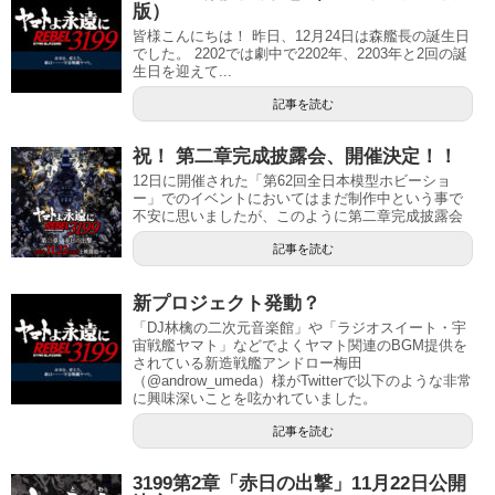
版）
皆様こんにちは！ 昨日、12月24日は森艦長の誕生日
でした。 2202では劇中で2202年、2203年と2回の誕
生日を迎えて...
記事を読む
祝！ 第二章完成披露会、開催決定！！
12日に開催された「第62回全日本模型ホビーショ
ー」でのイベントにおいてはまだ制作中という事で
不安に思いましたが、このように第二章完成披露会
記事を読む
新プロジェクト発動？
「DJ林檎の二次元音楽館」や「ラジオスイート・宇
宙戦艦ヤマト」などでよくヤマト関連のBGM提供を
されている新造戦艦アンドロー梅田
（@androw_umeda）様がTwitterで以下のような非常
に興味深いことを呟かれていました。
記事を読む
3199第2章「赤日の出撃」11月22日公開