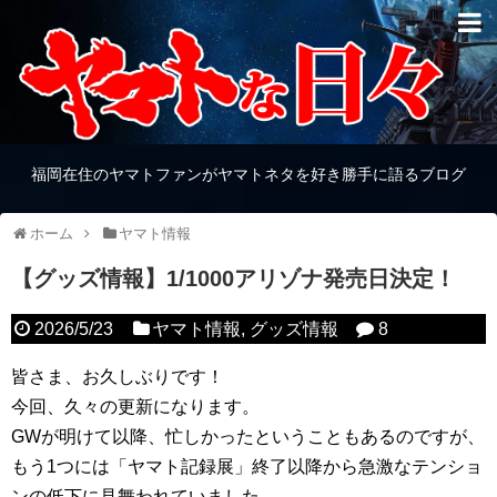
福岡在住のヤマトファンがヤマトネタを好き勝手に語るブログ
ホーム
ヤマト情報
【グッズ情報】1/1000アリゾナ発売日決定！
2026/5/23
ヤマト情報
,
グッズ情報
8
皆さま、お久しぶりです！
今回、久々の更新になります。
GWが明けて以降、忙しかったということもあるのですが、
もう1つには「ヤマト記録展」終了以降から急激なテンショ
ンの低下に見舞われていました。