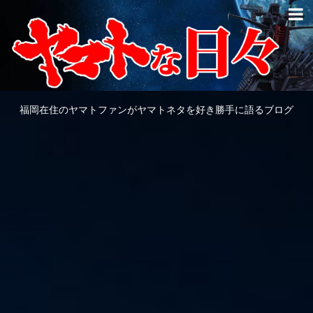
福岡在住のヤマトファンがヤマトネタを好き勝手に語るブログ