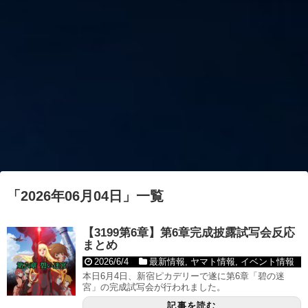
「
2026年06月04日
」
一覧
【3199第6章】第6章完成披露試写会反応
まとめ
2026/6/4
最新情報
,
ヤマト情報
,
イベント情報
本日6月4日、新宿ピカデリーで遂に第6章「碧の迷
宮」の完成試写会が行われました。
記事を読む