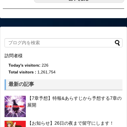
訪問者様
Today's visitors:
226
Total visitors :
1,261,754
最新の記事
【7章予想】特報&あらすじから予想する7章の
展開
【お知らせ】26日の夜まで留守にします！