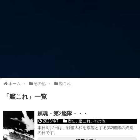
ホーム
その他
艦これ
「
艦これ
」
一覧
鎮魂・第2艦隊・・・
2023/4/7
歴史
,
艦これ
,
その他
本日4月7日は、戦艦大和を旗艦とする第2艦隊の終焉
の日です。