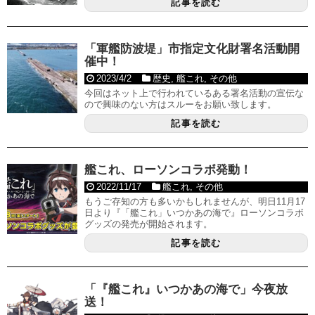
記事を読む
「軍艦防波堤」市指定文化財署名活動開
催中！
2023/4/2
歴史
,
艦これ
,
その他
今回はネット上で行われているある署名活動の宣伝な
ので興味のない方はスルーをお願い致します。
記事を読む
艦これ、ローソンコラボ発動！
2022/11/17
艦これ
,
その他
もうご存知の方も多いかもしれませんが、明日11月17
日より『「艦これ」いつかあの海で』ローソンコラボ
グッズの発売が開始されます。
記事を読む
「『艦これ』いつかあの海で」今夜放
送！