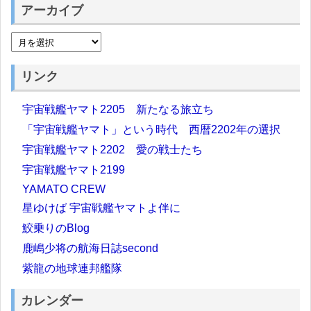
アーカイブ
リンク
宇宙戦艦ヤマト2205 新たなる旅立ち
「宇宙戦艦ヤマト」という時代 西暦2202年の選択
宇宙戦艦ヤマト2202 愛の戦士たち
宇宙戦艦ヤマト2199
YAMATO CREW
星ゆけば 宇宙戦艦ヤマトよ伴に
鮫乗りのBlog
鹿嶋少将の航海日誌second
紫龍の地球連邦艦隊
カレンダー