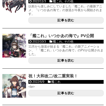
2022/11/3
艦これ
,
その他
以前から楽しみにしていました「艦これ」の最新アニ
メ、「いつかあの海で」の放送が今夜から開始されま
す。
記事を読む
「艦これ」いつかあの海で』PV公開
2022/10/3
艦これ
,
その他
11月から放送が始まる「艦これ」の新アニメーショ
ン、「「艦これ」いつかあの海で」のPVが公開されま
した。
記事を読む
祝！大和改二/改二重実装！
2022/6/9
艦これ
<br>
記事を読む