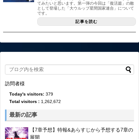
てみたいと思います。第一弾の今回は「復活篇」の敵
として登場した「大ウルップ星間国家連合」について
です。
記事を読む
訪問者様
Today's visitors:
379
Total visitors :
1,262,672
最新の記事
【7章予想】特報&あらすじから予想する7章の
展開