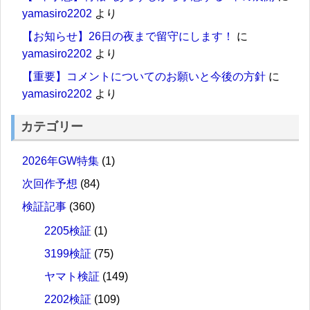
yamasiro2202
より
【お知らせ】26日の夜まで留守にします！
に
yamasiro2202
より
【重要】コメントについてのお願いと今後の方針
に
yamasiro2202
より
カテゴリー
2026年GW特集
(1)
次回作予想
(84)
検証記事
(360)
2205検証
(1)
3199検証
(75)
ヤマト検証
(149)
2202検証
(109)