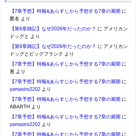
【7章予想】特報&あらすじから予想する7章の展開
に
匿名
より
【第6章雑記】なぜ2026年だったのか？
に
アメリカン
ドッグと
より
【第6章雑記】なぜ2026年だったのか？
に
アメリカン
ドッグとビッグフランク
より
【7章予想】特報&あらすじから予想する7章の展開
に
葱
より
【7章予想】特報&あらすじから予想する7章の展開
に
yamasiro2202
より
【7章予想】特報&あらすじから予想する7章の展開
に
ABARTH
より
【7章予想】特報&あらすじから予想する7章の展開
に
yamasiro2202
より
【7章予想】特報&あらすじから予想する7章の展開
に