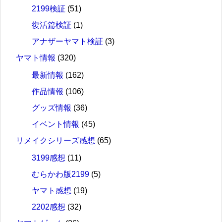
2199検証
(51)
復活篇検証
(1)
アナザーヤマト検証
(3)
ヤマト情報
(320)
最新情報
(162)
作品情報
(106)
グッズ情報
(36)
イベント情報
(45)
リメイクシリーズ感想
(65)
3199感想
(11)
むらかわ版2199
(5)
ヤマト感想
(19)
2202感想
(32)