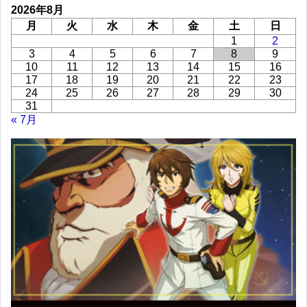
2026年8月
月
火
水
木
金
土
日
1
2
3
4
5
6
7
8
9
10
11
12
13
14
15
16
17
18
19
20
21
22
23
24
25
26
27
28
29
30
31
« 7月