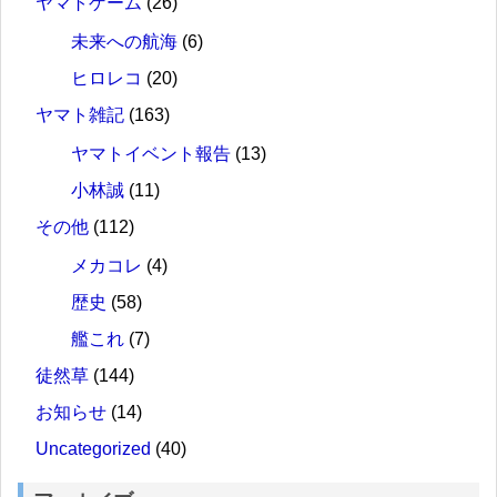
ヤマトゲーム
(26)
未来への航海
(6)
ヒロレコ
(20)
ヤマト雑記
(163)
ヤマトイベント報告
(13)
小林誠
(11)
その他
(112)
メカコレ
(4)
歴史
(58)
艦これ
(7)
徒然草
(144)
お知らせ
(14)
Uncategorized
(40)