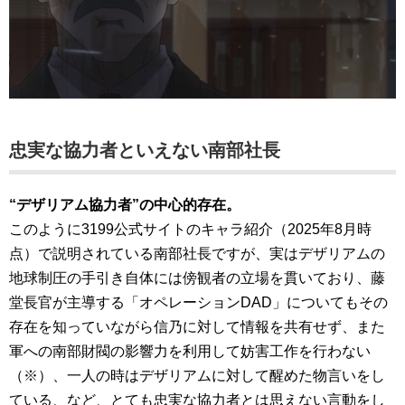
忠実な協力者といえない南部社長
“デザリアム協力者”の中心的存在。
このように3199公式サイトのキャラ紹介（2025年8月時
点）で説明されている南部社長ですが、実はデザリアムの
地球制圧の手引き自体には傍観者の立場を貫いており、藤
堂長官が主導する「オペレーションDAD」についてもその
存在を知っていながら信乃に対して情報を共有せず、また
軍への南部財閥の影響力を利用して妨害工作を行わない
（※）、一人の時はデザリアムに対して醒めた物言いをし
ている、など、とても忠実な協力者とは思えない言動をし