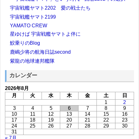
宇宙戦艦ヤマト2202 愛の戦士たち
宇宙戦艦ヤマト2199
YAMATO CREW
星ゆけば 宇宙戦艦ヤマトよ伴に
鮫乗りのBlog
鹿嶋少将の航海日誌second
紫龍の地球連邦艦隊
カレンダー
2026年8月
月
火
水
木
金
土
日
1
2
3
4
5
6
7
8
9
10
11
12
13
14
15
16
17
18
19
20
21
22
23
24
25
26
27
28
29
30
31
« 7月