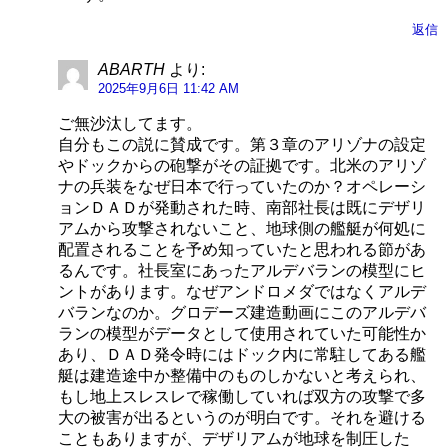
返信
ABARTH
より:
2025年9月6日 11:42 AM
ご無沙汰してます。
自分もこの説に賛成です。第３章のアリゾナの設定
やドックからの砲撃がその証拠です。北米のアリゾ
ナの兵装をなぜ日本で行っていたのか？オペレーシ
ョンＤＡＤが発動された時、南部社長は既にデザリ
アムから攻撃されないこと、地球側の艦艇が何処に
配置されることを予め知っていたと思われる節があ
るんです。社長室にあったアルデバランの模型にヒ
ントがあります。なぜアンドロメダではなくアルデ
バランなのか。グロデーズ建造動画にこのアルデバ
ランの模型がデータとして使用されていた可能性か
あり、ＤＡＤ発令時にはドック内に常駐してある艦
艇は建造途中か整備中のものしかないと考えられ、
もし地上スレスレで稼働していれば双方の攻撃で多
大の被害が出るというのが明白です。それを避ける
こともありますが、デザリアムが地球を制圧した