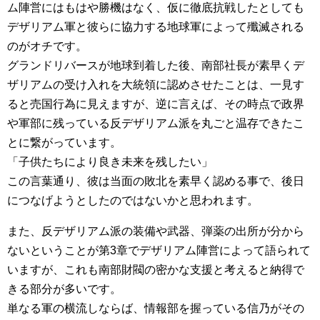
ム陣営にはもはや勝機はなく、仮に徹底抗戦したとしても
デザリアム軍と彼らに協力する地球軍によって殲滅される
のがオチです。
グランドリバースが地球到着した後、南部社長が素早くデ
ザリアムの受け入れを大統領に認めさせたことは、一見す
ると売国行為に見えますが、逆に言えば、その時点で政界
や軍部に残っている反デザリアム派を丸ごと温存できたこ
とに繋がっています。
「子供たちにより良き未来を残したい」
この言葉通り、彼は当面の敗北を素早く認める事で、後日
につなげようとしたのではないかと思われます。
また、反デザリアム派の装備や武器、弾薬の出所が分から
ないということが第3章でデザリアム陣営によって語られて
いますが、これも南部財閥の密かな支援と考えると納得で
きる部分が多いです。
単なる軍の横流しならば、情報部を握っている信乃がその