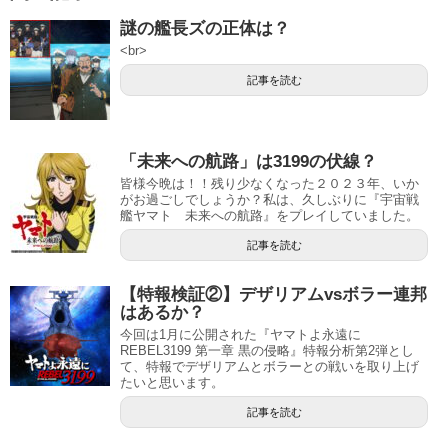
謎の艦長ズの正体は？
<br>
記事を読む
「未来への航路」は3199の伏線？
皆様今晩は！！残り少なくなった２０２３年、いか
がお過ごしでしょうか？私は、久しぶりに『宇宙戦
艦ヤマト 未来への航路』をプレイしていました。
記事を読む
【特報検証②】デザリアムvsボラー連邦
はあるか？
今回は1月に公開された『ヤマトよ永遠に
REBEL3199 第一章 黒の侵略』特報分析第2弾とし
て、特報でデザリアムとボラーとの戦いを取り上げ
たいと思います。
記事を読む