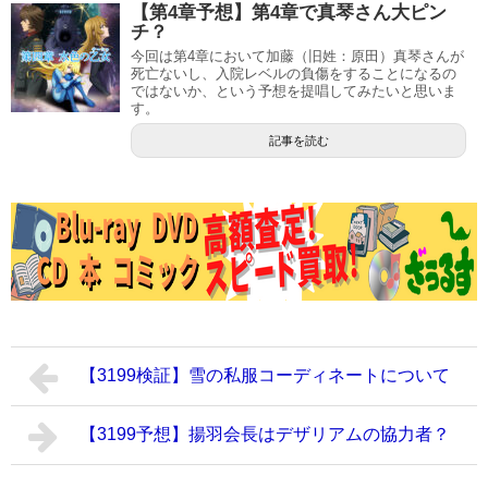
【第4章予想】第4章で真琴さん大ピン
チ？
今回は第4章において加藤（旧姓：原田）真琴さんが
死亡ないし、入院レベルの負傷をすることになるの
ではないか、という予想を提唱してみたいと思いま
す。
記事を読む
【3199検証】雪の私服コーディネートについて
【3199予想】揚羽会長はデザリアムの協力者？