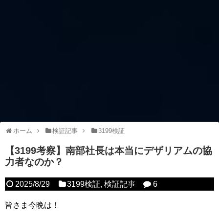
ホーム
検証記事
3199検証
【3199考察】南部社長は本当にデザリアムの協
力者なのか？
2025/8/29
3199検証
,
検証記事
6
皆さま今晩は！