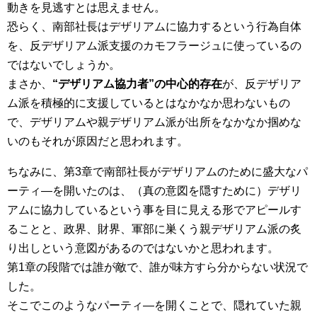
動きを見逃すとは思えません。
恐らく、南部社長はデザリアムに協力するという行為自体
を、反デザリアム派支援のカモフラージュに使っているの
ではないでしょうか。
まさか、
“デザリアム協力者”の中心的存在
が、反デザリア
ム派を積極的に支援しているとはなかなか思わないもの
で、デザリアムや親デザリアム派が出所をなかなか掴めな
いのもそれが原因だと思われます。
ちなみに、第3章で南部社長がデザリアムのために盛大なパ
ーティ―を開いたのは、（真の意図を隠すために）デザリ
アムに協力しているという事を目に見える形でアピールす
ることと、政界、財界、軍部に巣くう親デザリアム派の炙
り出しという意図があるのではないかと思われます。
第1章の段階では誰が敵で、誰が味方すら分からない状況で
した。
そこでこのようなパーティ―を開くことで、隠れていた親