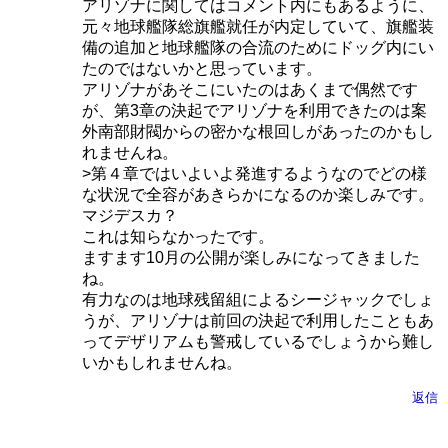
アリゾナに関してはコメント内にもあるように、
元々地球艦隊総旗艦就任が内定していて、旗艦装
備の追加と地球艦隊の合流のためにドッグ内にい
たのではないかと思っています。
アリゾナがあそこにいたのはあくまで偶然です
が、第3章の決起でアリゾナを利用できたのは案
外南部財閥からの密かな根回しがあったのかもし
れませんね。
>第４章ではいよいよ発進するようなのでどの様
な状況で全容があきらかになるのか楽しみです。
マジデスカ？
これは知らなかったです。
ますます10月の公開が楽しみになってきました
ね。
有力なのは地球残留組によるシージャックでしょ
うが、アリゾナは前回の決起で利用したこともあ
ってデザリアムも警戒しているでしょうから難し
いかもしれませんね。
返信