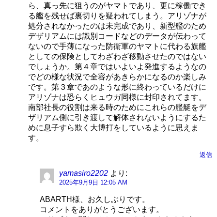
ら、真っ先に狙うのがヤマトであり、更に稼働でき
る艦を残せば裏切りを疑われてしまう。アリゾナが
処分されなかったのは未完成であり、新型艦のため
デザリアムには識別コードなどのデータが伝わって
ないので手薄になった防衛軍のヤマトに代わる旗艦
としての保険としてわざわざ移動させたのではない
でしょうか。第４章ではいよいよ発進するようなの
でどの様な状況で全容があきらかになるのか楽しみ
です。第３章であのような形に終わっているだけに
アリゾナは恐らくヒュウガ同様に封印されてます。
南部社長の役割は来る時のためにこれらの艦艇をデ
ザリアム側に引き渡して解体されないようにするた
めに息子すら欺く大博打をしているように思えま
す。
返信
yamasiro2202
より:
2025年9月9日 12:05 AM
ABARTH様、お久しぶりです。
コメントをありがとうございます。