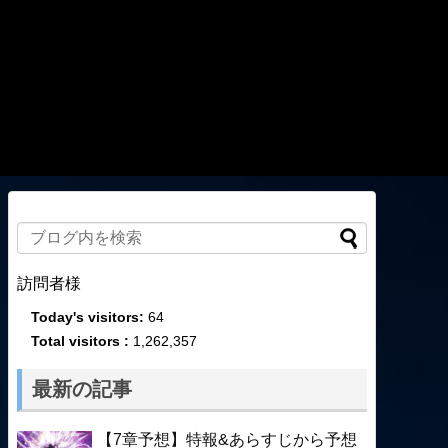
訪問者様
Today's visitors:
64
Total visitors :
1,262,357
最新の記事
【7章予想】特報&あらすじから予想