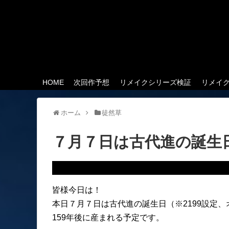
HOME
次回作予想
リメイクシリーズ検証
リメイ
ホーム
徒然草
７月７日は古代進の誕生
皆様今日は！
本日７月７日は古代進の誕生日（※2199設定
159年後に産まれる予定です。