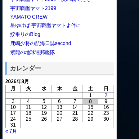
宇宙戦艦ヤマト2199
YAMATO CREW
星ゆけば 宇宙戦艦ヤマトよ伴に
鮫乗りのBlog
鹿嶋少将の航海日誌second
紫龍の地球連邦艦隊
カレンダー
2026年8月
月
火
水
木
金
土
日
1
2
3
4
5
6
7
8
9
10
11
12
13
14
15
16
17
18
19
20
21
22
23
24
25
26
27
28
29
30
31
« 7月