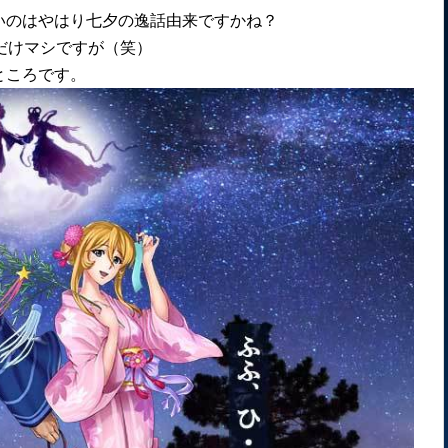
いのはやはり七夕の逸話由来ですかね？
だけマシですが（笑）
ところです。