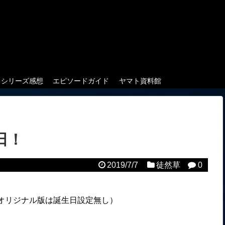
クシリーズ感想
エピソードガイド
ヤマト資料館
日！
2019/7/7
徒然草
0
、オリジナル版は誕生日設定無し）