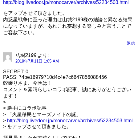
http://blog.livedoor.jp/monocarver/archives/52234503.html
をアップさせて頂きました。
内惑星戦争に至った理由は山城2199様の結論と異なる結果
になっていますが、あれこれ妄想する楽しみと言うことで
ご容赦下さい。
返信
山城2199
より:
2019年7月11日 1:05 AM
SECRET: 0
PASS: 74be16979710d4c4e7c6647856088456
鮫乗りさま、今晩は！
コメント＆素晴らしいコラボ記事、誠にありがとうござい
ます！
>
> 勝手にコラボ記事
> 「火星移民とマーズノイドの謎」
>
http://blog.livedoor.jp/monocarver/archives/52234503.html
> をアップさせて頂きました。
拝見居ましたが素晴らしいですね！