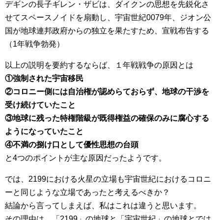
デギンの長子ギレン・ザビは、ダイクンの思想を先鋭化さ
せてスペースノイドを扇動し、宇宙世紀0079年、ジオン公
国が地球連邦政府からの独立を果たすため、宣戦布告する
（1年戦争勃発）
以上の説明を要約するならば、１年戦戦争の原因とは
①強制された宇宙移民
②コロニー側には自治権が認めらておらず、地球の干渉を
受け続けていたこと
③地球に残った特権階級が既得権益の確保のみに腐心する
ようになっていたこと
④不満の捌け口として優性思想の台頭
と4つのポイントが主な原因だったようです。
では、2199における火星の立場も宇宙世紀におけるコロニ
ーと同じような立場であったと考えるべきか？
結論から言ってしまえば、私はこれは違うと思います。
その理由は、「2199」の地球と「宇宙世紀」の地球とでは