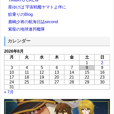
YAMATO CREW
星ゆけば 宇宙戦艦ヤマトよ伴に
鮫乗りのBlog
鹿嶋少将の航海日誌second
紫龍の地球連邦艦隊
カレンダー
2026年8月
月
火
水
木
金
土
日
1
2
3
4
5
6
7
8
9
10
11
12
13
14
15
16
17
18
19
20
21
22
23
24
25
26
27
28
29
30
31
« 7月