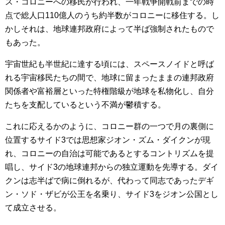
ス・コロニーへの移民が行われ、一年戦争開戦前までの時
点で総人口110億人のうち約半数がコロニーに移住する。し
かしそれは、地球連邦政府によって半ば強制されたもので
もあった。
宇宙世紀も半世紀に達する頃には、スペースノイドと呼ば
れる宇宙移民たちの間で、地球に留まったままの連邦政府
関係者や富裕層といった特権階級が地球を私物化し、自分
たちを支配しているという不満が鬱積する。
これに応えるかのように、コロニー群の一つで月の裏側に
位置するサイド3では思想家ジオン・ズム・ダイクンが現
れ、コロニーの自治は可能であるとするコントリズムを提
唱し、サイド3の地球連邦からの独立運動を先導する。ダイ
クンは志半ばで病に倒れるが、代わって同志であったデギ
ン・ソド・ザビが公王を名乗り、サイド3をジオン公国とし
て成立させる。