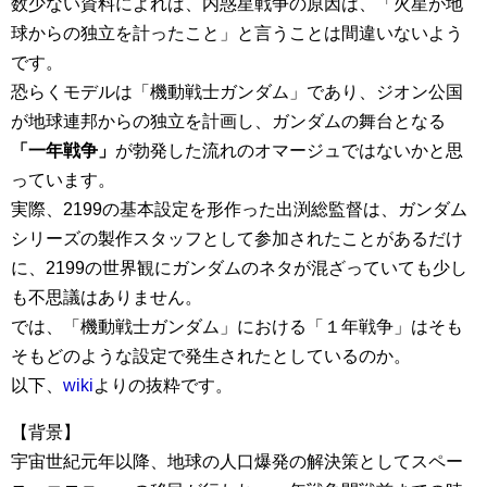
数少ない資料によれば、内惑星戦争の原因は、「火星が地
球からの独立を計ったこと」と言うことは間違いないよう
です。
恐らくモデルは「機動戦士ガンダム」であり、ジオン公国
が地球連邦からの独立を計画し、ガンダムの舞台となる
「一年戦争」
が勃発した流れのオマージュではないかと思
っています。
実際、2199の基本設定を形作った出渕総監督は、ガンダム
シリーズの製作スタッフとして参加されたことがあるだけ
に、2199の世界観にガンダムのネタが混ざっていても少し
も不思議はありません。
では、「機動戦士ガンダム」における「１年戦争」はそも
そもどのような設定で発生されたとしているのか。
以下、
wiki
よりの抜粋です。
【背景】
宇宙世紀元年以降、地球の人口爆発の解決策としてスペー