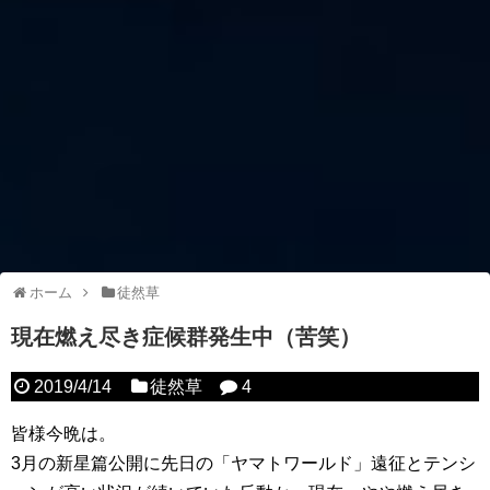
ホーム
徒然草
現在燃え尽き症候群発生中（苦笑）
2019/4/14
徒然草
4
皆様今晩は。
3月の新星篇公開に先日の「ヤマトワールド」遠征とテンシ