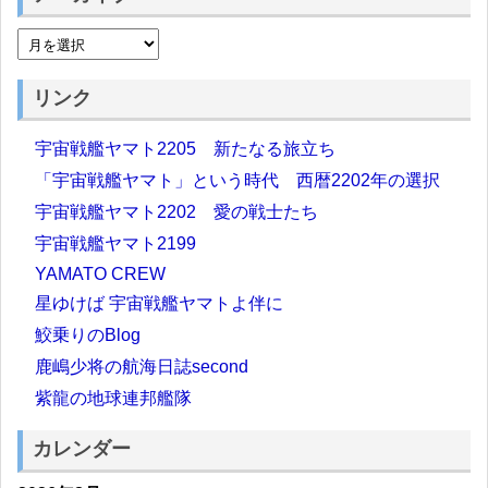
リンク
宇宙戦艦ヤマト2205 新たなる旅立ち
「宇宙戦艦ヤマト」という時代 西暦2202年の選択
宇宙戦艦ヤマト2202 愛の戦士たち
宇宙戦艦ヤマト2199
YAMATO CREW
星ゆけば 宇宙戦艦ヤマトよ伴に
鮫乗りのBlog
鹿嶋少将の航海日誌second
紫龍の地球連邦艦隊
カレンダー