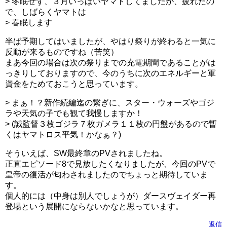
> 冬眠せず、３月いっぱいヤマトしてましたが、疲れたの
で、しばらくヤマトは
> 春眠します
半ば予期してはいましたが、やはり祭りが終わると一気に
反動が来るものですね（苦笑）
まあ今回の場合は次の祭りまでの充電期間であることがは
っきりしておりますので、今のうちに次のエネルギーと軍
資金をためておこうと思っています。
> まぁ！？新作続編迄の繋ぎに、スター・ウォーズやゴジ
ラや天気の子でも観て我慢しますか！
> (誠監督３枚ゴジラ７枚ガメラ１１枚の円盤があるので暫
くはヤマトロス平気！かなぁ？)
そういえば、SW最終章のPVされましたね。
正直エピソード8で見放したくなりましたが、今回のPVで
皇帝の復活が匂わされましたのでちょっと期待していま
す。
個人的には（中身は別人でしょうが）ダースヴェイダー再
登場という展開にならないかなと思っています。
返信