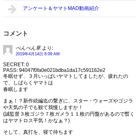
アンケート＆ヤマトMAD動画紹介
コメント
ぺんぺん草
より:
2019年4月14日 8:09 AM
SECRET: 0
PASS: 94047f0fa0e021bdba1da17c591162e2
冬眠せず、３月いっぱいヤマトしてましたが、疲れたの
で、しばらくヤマトは
春眠します
まぁ！？新作続編迄の繋ぎに、スター・ウォーズやゴジラ
や天気の子でも観て我慢しますか！
(誠監督３枚ゴジラ７枚ガメラ１１枚の円盤があるので暫く
はヤマトロス平気！かなぁ？)
そして、真打を、寝て待ちます