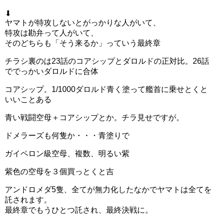
⬇
ヤマトが特攻しないとがっかりな人がいて、
特攻は勘弁って人がいて、
そのどちらも「そう来るか」っていう最終章
チラシ裏のは23話のコアシップとダロルドの正対比。26話
ででっかいダロルドに合体
コアシップ。1/1000ダロルド青く塗って艦首に乗せとくと
いいことある
青い戦闘空母＋コアシップとか。チラ見せですが。
ドメラーズも何隻か・・・青塗りで
ガイペロン級空母、複数、明るい紫
紫色の空母を３個買っとくと吉
アンドロメダ5隻、全てが無力化したなかでヤマトは全てを
託されます。
最終章でもうひとつ託され、最終決戦に。