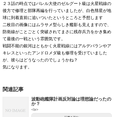
２３話の時点ではバレル大使のゼルグート級は火星戦線の
後方で修理と部隊再編を行っていましたが、白色彗星が地
球に到着直前に追いついたというところと予想します
二枚目の画像にはムラサメ型らしき艦影も見えますので、
防衛線がことごとく突破されてまさに残存兵力をかき集め
て最後の一戦という雰囲気です。
戦闘不能の銀河はともかく火星戦線にはアルデバランやア
キレスといったアンドロメダ級も修理を受けていました
が、彼らはどうなったのでしょうかね？
気になります。
関連記事
波動砲艦隊計画反対論は理想論だったの
か？
<br>