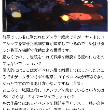
前章でミル君に撃たれたデスラー総統ですが、ヤマトにコ
アシップを乗せた戦闘空母が隣接しているので、やはりタ
ラン将軍が独断で救助に来る模様です。
恐らくそのまま総統をつれて戦線を離脱する流れになるの
ではないでしょうか？
個人的にはここはガイペロン級で離脱してほしかったとこ
ろですが、タラン将軍の艦隊にガイペロン級が確認できな
かったですのでまあ仕方がないですね（苦笑）
ところで、戦闘空母にコアシップを乗せているというのは
PS「さらば」のオマージュでしょうか？
あの作品ではあるイベントで戦闘空母とデスラー艦が合体
した姿が登場するのですが、流石にないかな？