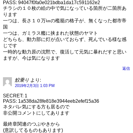
PASS: 94047f0fa0e021bdba1da17c591162e2
チラシの１０枚の絵の中で気になっている箇所が二箇所あ
ります
一つは、長さ１０万㎞の檻籠の格子が、無くなった都市帝
国
一つは、ガミラス艦に挟まれた状態のヤマト
どちらも、動力部に灯が点いておらず、死んでいる様な感
じです
一時的な動力原の沈黙で、復活して元気に暴れだすと思い
ますが、今は気になります
返信
鮫乗り
より:
2019年2月3日 1:03 PM
SECRET: 1
PASS: 1a538da28fe818e3944eeb2efef15a36
ネタバレ気にする方も居るので
非公開コメントにしてあります
最終章関連のつぶやきから
(意訳してるものもあります)