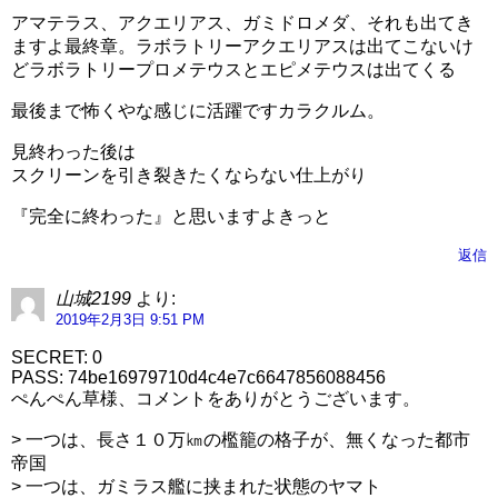
アマテラス、アクエリアス、ガミドロメダ、それも出てき
ますよ最終章。ラボラトリーアクエリアスは出てこないけ
どラボラトリープロメテウスとエピメテウスは出てくる
最後まで怖くやな感じに活躍ですカラクルム。
見終わった後は
スクリーンを引き裂きたくならない仕上がり
『完全に終わった』と思いますよきっと
返信
山城2199
より:
2019年2月3日 9:51 PM
SECRET: 0
PASS: 74be16979710d4c4e7c6647856088456
ぺんぺん草様、コメントをありがとうございます。
> 一つは、長さ１０万㎞の檻籠の格子が、無くなった都市
帝国
> 一つは、ガミラス艦に挟まれた状態のヤマト