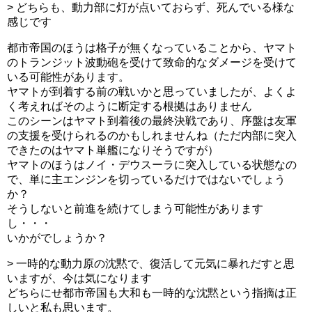
> どちらも、動力部に灯が点いておらず、死んでいる様な
感じです
都市帝国のほうは格子が無くなっていることから、ヤマト
のトランジット波動砲を受けて致命的なダメージを受けて
いる可能性があります。
ヤマトが到着する前の戦いかと思っていましたが、よくよ
く考えればそのように断定する根拠はありません
このシーンはヤマト到着後の最終決戦であり、序盤は友軍
の支援を受けられるのかもしれませんね（ただ内部に突入
できたのはヤマト単艦になりそうですが）
ヤマトのほうはノイ・デウスーラに突入している状態なの
で、単に主エンジンを切っているだけではないでしょう
か？
そうしないと前進を続けてしまう可能性があります
し・・・
いかがでしょうか？
> 一時的な動力原の沈黙で、復活して元気に暴れだすと思
いますが、今は気になります
どちらにせ都市帝国も大和も一時的な沈黙という指摘は正
しいと私も思います。