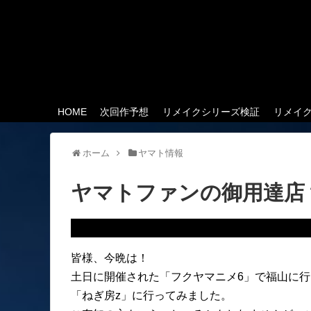
HOME
次回作予想
リメイクシリーズ検証
リメイ
ホーム
ヤマト情報
ヤマトファンの御用達店
皆様、今晩は！
土日に開催された「フクヤマニメ6」で福山に
「ねぎ房z」に行ってみました。