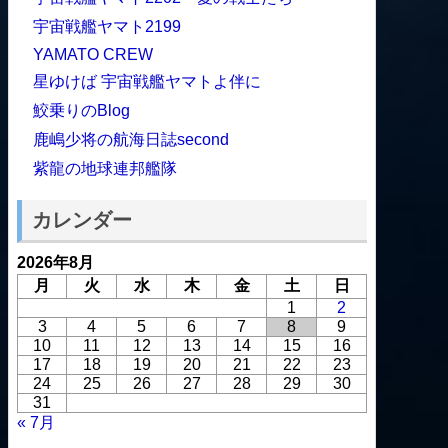
宇宙戦艦ヤマト2199
YAMATO CREW
星ゆけば 宇宙戦艦ヤマトよ伴に
鮫乗りのBlog
鹿嶋少将の航海日誌second
紫龍の地球連邦艦隊
カレンダー
2026年8月
月
火
水
木
金
土
日
1
2
3
4
5
6
7
8
9
10
11
12
13
14
15
16
17
18
19
20
21
22
23
24
25
26
27
28
29
30
31
« 7月