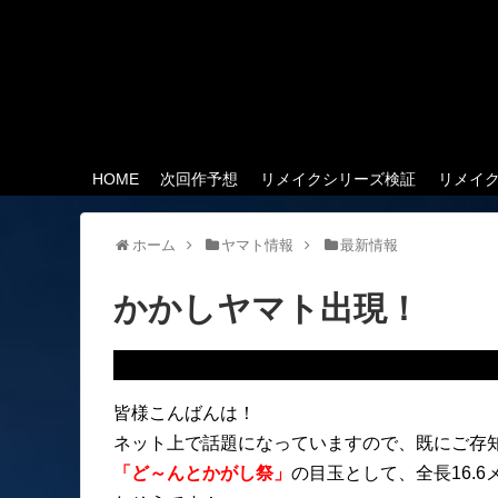
HOME
次回作予想
リメイクシリーズ検証
リメイ
ホーム
ヤマト情報
最新情報
かかしヤマト出現！
皆様こんばんは！
ネット上で話題になっていますので、既にご存
「ど～んとかがし祭」
の目玉として、全長16.