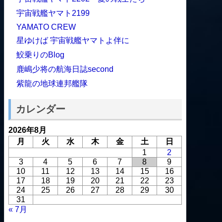
宇宙戦艦ヤマト2199
YAMATO CREW
星ゆけば 宇宙戦艦ヤマトよ伴に
鮫乗りのBlog
鹿嶋少将の航海日誌second
紫龍の地球連邦艦隊
カレンダー
2026年8月
月
火
水
木
金
土
日
1
2
3
4
5
6
7
8
9
10
11
12
13
14
15
16
17
18
19
20
21
22
23
24
25
26
27
28
29
30
31
« 7月