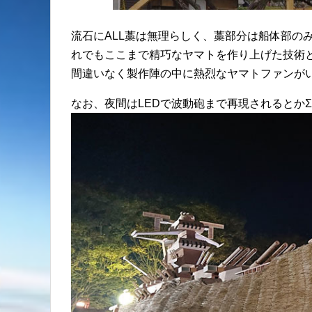
流石にALL藁は無理らしく、藁部分は船体部の
れでもここまで精巧なヤマトを作り上げた技術
間違いなく製作陣の中に熱烈なヤマトファンが
なお、夜間はLEDで波動砲まで再現されるとかΣ(ﾟ□ﾟ