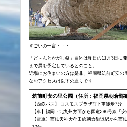
すごいの一言・・・
「ど～んとかがし祭」自体は昨日の11月3日に
まで展を予定しているとのこと。
近場にお住まいの方は是非、福岡県筑前町安の
なおアクセスは以下の通りです
筑前町安の里公園（住所：福岡県朝倉郡篠
【西鉄バス】 コスモスプラザ前下車徒歩7分
【車】福岡・北九州方面から国道386号線「
【電車】西鉄天神大牟田線朝倉街道駅から西鉄
10分