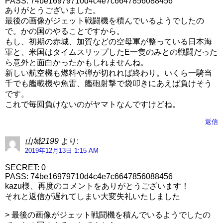
PASS: 74be16979710d4c4e7c6647856088456
ありがとうございました。
最後の画像がジェット戦闘機を積んでいるようでしたの
で。かの国のやることですから。
もし、初期の赤城、加賀などの空母軍が整っている日本海
軍と、米国はタイムスリップしたE一隻のみとの戦闘だった
ら意外と面白かったかもしれませんね。
新しい航空機も燃料や弾が切れれば終わり。いくら一騎当
千でも艦載機や魚雷、艦砲射撃で袋叩きにあえば負けそう
です。
これで毎回負けないのがヤマトなんですけどね。
返信
山城2199
より:
2019年12月13日 1:15 AM
SECRET: 0
PASS: 74be16979710d4c4e7c6647856088456
kazu様、再度のコメントをありがとうございます！
それと返信が遅れてしまい大変失礼いたしました
> 最後の画像がジェット戦闘機を積んでいるようでしたの