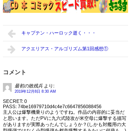
キャプテン・ハーロック逝く・・・
アクエリアス・アルゴリズム第1回感想①
コメント
最初の敗残兵
より:
2019年12月8日 8:30 AM
SECRET: 0
PASS: 74be16979710d4c4e7c6647856088456
主人公は爆撃機乗りのようですね。作品の内容的に妥当だ
と思います。ただPVに九六式陸攻が米空母に爆撃する描写
がありますが実際あったんでしょうか？(しかも対艦用の大
型爆弾ではなく小型爆弾を都市爆撃するみたいに何発も。)