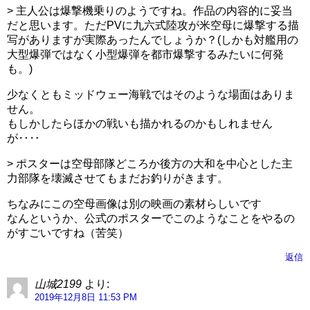
> 主人公は爆撃機乗りのようですね。作品の内容的に妥当
だと思います。ただPVに九六式陸攻が米空母に爆撃する描
写がありますが実際あったんでしょうか？(しかも対艦用の
大型爆弾ではなく小型爆弾を都市爆撃するみたいに何発
も。)
少なくともミッドウェー海戦ではそのような場面はありま
せん。
もしかしたらほかの戦いも描かれるのかもしれません
が‥‥
> ポスターは空母部隊どころか後方の大和を中心とした主
力部隊を壊滅させてもまだお釣りがきます。
ちなみにこの空母画像は別の映画の素材らしいです
なんというか、公式のポスターでこのようなことをやるの
がすごいですね（苦笑）
返信
山城2199
より:
2019年12月8日 11:53 PM