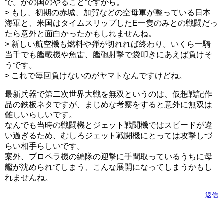
で。かの国のやることですから。
> もし、初期の赤城、加賀などの空母軍が整っている日本
海軍と、米国はタイムスリップしたE一隻のみとの戦闘だっ
たら意外と面白かったかもしれませんね。
> 新しい航空機も燃料や弾が切れれば終わり。いくら一騎
当千でも艦載機や魚雷、艦砲射撃で袋叩きにあえば負けそ
うです。
> これで毎回負けないのがヤマトなんですけどね。
最新兵器で第二次世界大戦を無双というのは、仮想戦記作
品の鉄板ネタですが、まじめな考察をすると意外に無双は
難しいらしいです。
なんでも当時の戦闘機とジェット戦闘機ではスピードが違
い過ぎるため、むしろジェット戦闘機にとっては攻撃しづ
らい相手らしいです。
案外、プロペラ機の編隊の迎撃に手間取っているうちに母
艦が沈められてしまう、こんな展開になってしまうかもし
れませんね。
返信