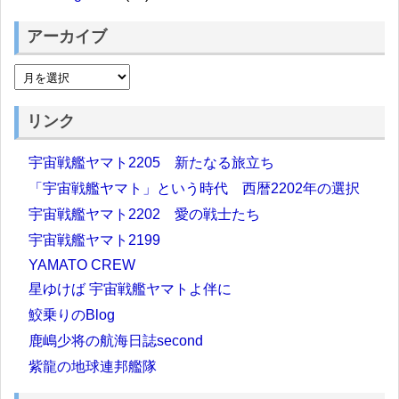
アーカイブ
リンク
宇宙戦艦ヤマト2205 新たなる旅立ち
「宇宙戦艦ヤマト」という時代 西暦2202年の選択
宇宙戦艦ヤマト2202 愛の戦士たち
宇宙戦艦ヤマト2199
YAMATO CREW
星ゆけば 宇宙戦艦ヤマトよ伴に
鮫乗りのBlog
鹿嶋少将の航海日誌second
紫龍の地球連邦艦隊