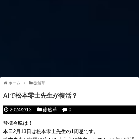
ホーム
徒然草
AIで松本零士先生が復活？
2024/2/13
徒然草
0
皆様今晩は！
本日2月13日は松本零士先生の1周忌です。