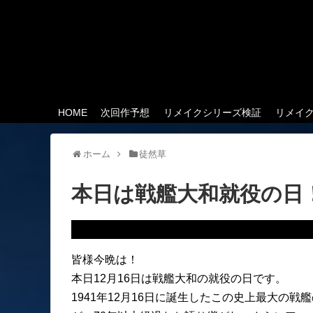
HOME
次回作予想
リメイクシリーズ検証
リメイ
ホーム
徒然草
本日は戦艦大和就役の日
皆様今晩は！
本日12月16日は戦艦大和の就役の日です。
1941年12月16日に誕生したこの史上最大の