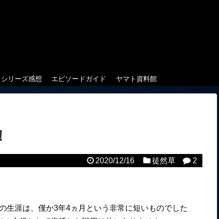
クシリーズ感想
エピソードガイド
ヤマト資料館
！
2020/12/16
徒然草
2
戦艦の生涯は、僅か3年4ヵ月という非常に短いものでした