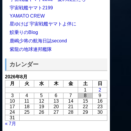
宇宙戦艦ヤマト2199
YAMATO CREW
星ゆけば 宇宙戦艦ヤマトよ伴に
鮫乗りのBlog
鹿嶋少将の航海日誌second
紫龍の地球連邦艦隊
カレンダー
2026年8月
月
火
水
木
金
土
日
1
2
3
4
5
6
7
8
9
10
11
12
13
14
15
16
17
18
19
20
21
22
23
24
25
26
27
28
29
30
31
« 7月