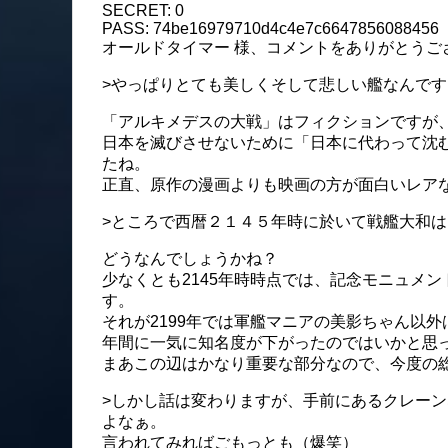
SECRET: 0
PASS: 74be16979710d4c4e7c6647856088456
オールドタイマー 様、コメントをありがとうご
>やっぱりとても美しくそして悲しい艦なんで
「アルキメデスの大戦」はフィクションですが
日本を滅びさせないために「日本に代わって沈
たね。
正直、原作の漫画よりも映画の方が面白いレア
>ところで西暦２１４５年時に於いて戦艦大和
どうなんでしょうかね？
少なくとも2145年時時点では、記念モニュメ
す。
それが2199年では軍艦マニアの美影ちゃん以
年間に一気に知名度が下がったのではいかと思
まあこの辺はかなり重要な部分なので、今度の
>しかし話は変わりますが、手前にあるクレー
よなぁ。
言われてみればごもっとも（爆笑）