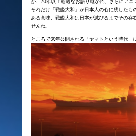
が、70年以上経過なお語り継がれ、さらにアニ
それだけ「戦艦大和」が日本人の心に残したも
ある意味、戦艦大和は日本が滅びるまでその存
せんね。
ところで来年公開される「ヤマトという時代」