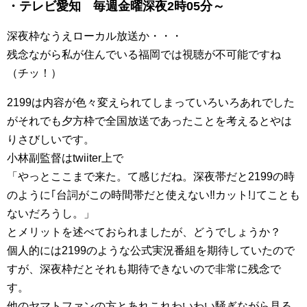
・テレビ愛知 毎週金曜深夜2時05分～
深夜枠なうえローカル放送か・・・
残念ながら私が住んでいる福岡では視聴が不可能ですね
（チッ！）
2199は内容が色々変えられてしまっていろいろあれでした
がそれでも夕方枠で全国放送であったことを考えるとやは
りさびしいです。
小林副監督はtwiiter上で
「やっとここまで来た。て感じだね。深夜帯だと2199の時
のように｢台詞がこの時間帯だと使えない‼カット!｣てことも
ないだろうし。」
とメリットを述べておられましたが、どうでしょうか？
個人的には2199のような公式実況番組を期待していたので
すが、深夜枠だとそれも期待できないので非常に残念で
す。
他のヤマトファンの方とあれこれわいわい騒ぎながら見る