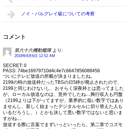
ノイ・バルグレイ級についての考察
コメント
第六十六機動艦隊
より:
2018年8月6日 12:52 AM
SECRET: 0
PASS: 74be16979710d4c4e7c6647856088456
ついにテレビ放送の所載が決まりましたね。
2199の時の放送枠だったTBSの日5枠が廃止されたので、
2199と同じわけないし、おそらく深夜枠とは思ってました
が、ローカル放送なのは、意外でしたね…興行収入も円盤
（2199よりは下がってますが、業界的に低い数字ではあり
ませんし、新しく始まったデジタルセルに切り替えた人も
いるだろうし、）とかも決して悪い数字ではないと思いま
すがね…
放送する際に言葉でまずいっといったら、第二章でコズモ