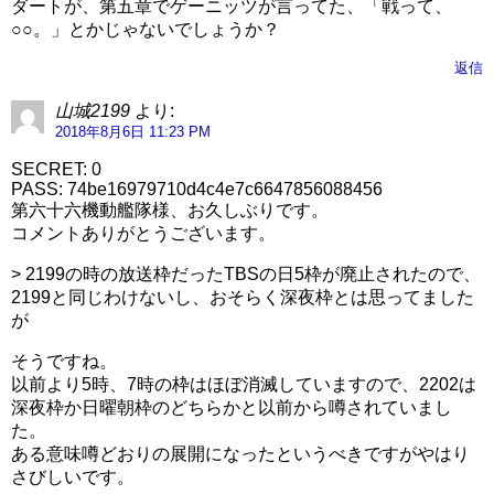
ダートが、第五章でゲーニッツが言ってた、「戦って、
○○。」とかじゃないでしょうか？
返信
山城2199
より:
2018年8月6日 11:23 PM
SECRET: 0
PASS: 74be16979710d4c4e7c6647856088456
第六十六機動艦隊様、お久しぶりです。
コメントありがとうございます。
> 2199の時の放送枠だったTBSの日5枠が廃止されたので、
2199と同じわけないし、おそらく深夜枠とは思ってました
が
そうですね。
以前より5時、7時の枠はほぼ消滅していますので、2202は
深夜枠か日曜朝枠のどちらかと以前から噂されていまし
た。
ある意味噂どおりの展開になったというべきですがやはり
さびしいです。