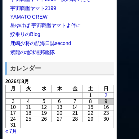
宇宙戦艦ヤマト2199
YAMATO CREW
星ゆけば 宇宙戦艦ヤマトよ伴に
鮫乗りのBlog
鹿嶋少将の航海日誌second
紫龍の地球連邦艦隊
カレンダー
2026年8月
月
火
水
木
金
土
日
1
2
3
4
5
6
7
8
9
10
11
12
13
14
15
16
17
18
19
20
21
22
23
24
25
26
27
28
29
30
31
« 7月