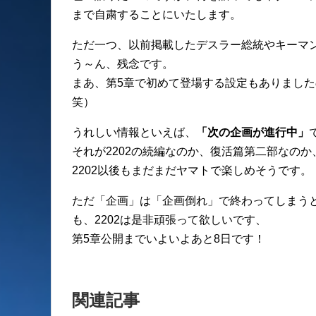
まで自粛することにいたします。
ただ一つ、以前掲載したデスラー総統やキーマ
う～ん、残念です。
まあ、第5章で初めて登場する設定もありまし
笑）
うれしい情報といえば、
「次の企画が進行中」
それが2202の続編なのか、復活篇第二部なの
2202以後もまだまだヤマトで楽しめそうです。
ただ「企画」は「企画倒れ」で終わってしまう
も、2202は是非頑張って欲しいです、
第5章公開までいよいよあと8日です！
関連記事