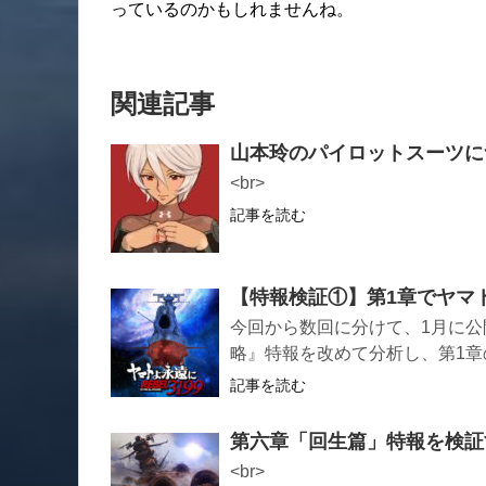
っているのかもしれませんね。
関連記事
山本玲のパイロットスーツに
<br>
記事を読む
【特報検証①】第1章でヤマ
今回から数回に分けて、1月に公開さ
略』特報を改めて分析し、第1
記事を読む
第六章「回生篇」特報を検証
<br>