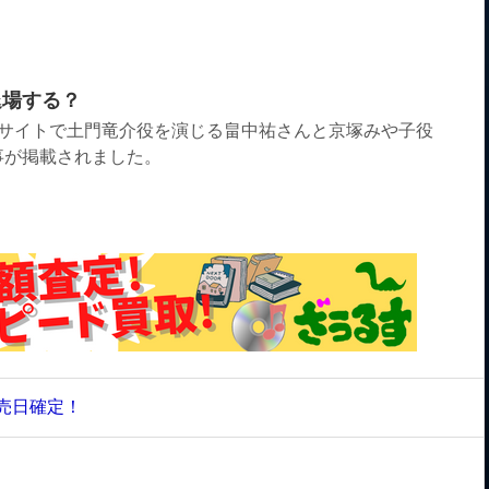
退場する？
いうサイトで土門竜介役を演じる畠中祐さんと京塚みや子役
事が掲載されました。
売日確定！