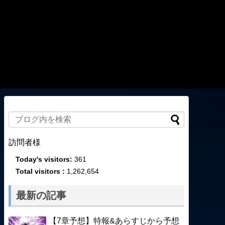
訪問者様
Today's visitors:
361
Total visitors :
1,262,654
最新の記事
【7章予想】特報&あらすじから予想