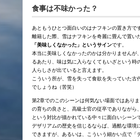
食事は不味かった？
あともうひとつ面白いのはナフキンの置き方で
離籍した際、雪はナフキンを奇麗に畳んで置い
「美味しくなかった」というサイン
です。
本当に美味しくなかったのかは分かりませんが
るあたり、味は気に入らなくてもいざという時
人らしさが出ていると言えます。
こういう所が、雪を失って食欲を失っていた古
でしょうね（苦笑）
第2章でのこのシーンは何気ない場面ではあり
の育ちの良さと、高級士官の従卒でありながら
という対比が描かれている中々に面白いシーン
デザリアムの歴史を信じるならば、過酷な環境
できますが、あるいは、こういう細かい点で「