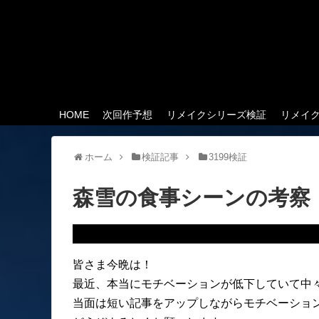
HOME
次回作予想
リメイクシリーズ検証
リメイ
ホーム
検証記事
3199検証
森雪の食事シーンの考察
皆さま今晩は！
最近、本当にモチベーションが低下していて中
当面は短い記事をアップしながらモチベーショ