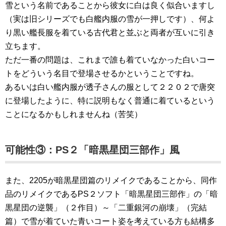
雪という名前であることから彼女に白は良く似合いますし
（実は旧シリーズでも白艦内服の雪が一押しです）、何よ
り黒い艦長服を着ている古代君と並ぶと両者が互いに引き
立ちます。
ただ一番の問題は、これまで誰も着ていなかった白いコー
トをどういう名目で登場させるかということですね。
あるいは白い艦内服が透子さんの服として２２０２で唐突
に登場したように、特に説明もなく普通に着ているという
ことになるかもしれませんね（苦笑）
可能性③：PS２「暗黒星団三部作」風
また、2205が暗黒星団篇のリメイクであることから、同作
品のリメイクであるPS２ソフト「暗黒星団三部作」の「暗
黒星団の逆襲」（２作目）～「二重銀河の崩壊」（完結
篇）で雪が着ていた青いコート姿を考えている方も結構多