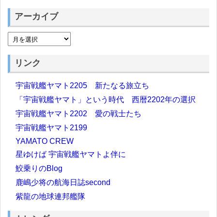
アーカイブ
リンク
宇宙戦艦ヤマト2205 新たなる旅立ち
「宇宙戦艦ヤマト」という時代 西暦2202年の選択
宇宙戦艦ヤマト2202 愛の戦士たち
宇宙戦艦ヤマト2199
YAMATO CREW
星ゆけば 宇宙戦艦ヤマトよ伴に
鮫乗りのBlog
鹿嶋少将の航海日誌second
紫龍の地球連邦艦隊