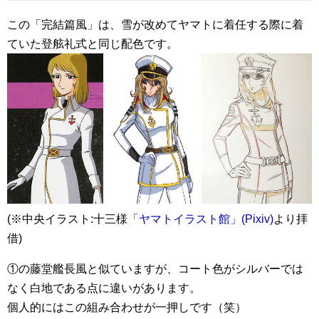
この「完結篇風」は、雪が改めてヤマトに着任する際に着
ていた登舷礼式と同じ配色です。
(※中央イラスト:十三様
「ヤマトイラスト館」(Pixiv)
より拝
借)
①の藤堂艦長風と似ていますが、コート色がシルバーでは
なく白地である点に違いがあります。
個人的にはこの組み合わせが一押しです（笑）