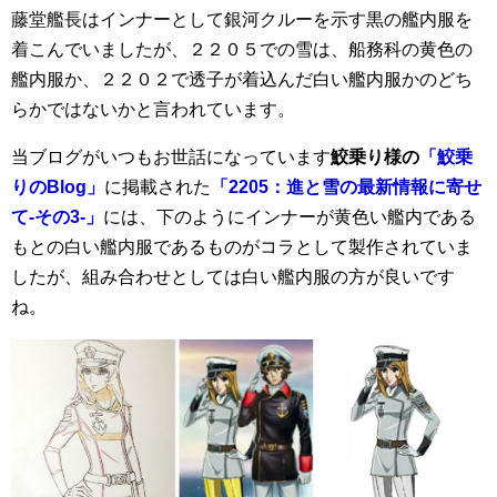
藤堂艦長はインナーとして銀河クルーを示す黒の艦内服を
着こんでいましたが、２２０５での雪は、船務科の黄色の
艦内服か、２２０２で透子が着込んだ白い艦内服かのどち
らかではないかと言われています。
当ブログがいつもお世話になっています
鮫乗り様の
「鮫乗
りのBlog」
に掲載された
「2205：進と雪の最新情報に寄せ
て-その3-」
には、下のようにインナーが黄色い艦内である
もとの白い艦内服であるものがコラとして製作されていま
したが、組み合わせとしては白い艦内服の方が良いです
ね。