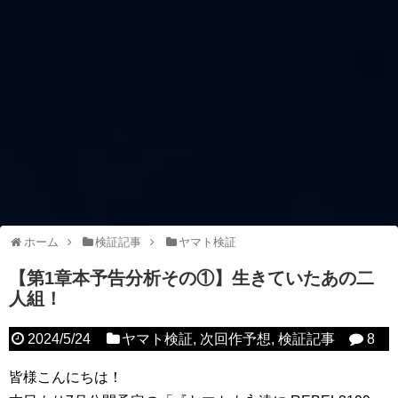
ホーム
検証記事
ヤマト検証
【第1章本予告分析その①】生きていたあの二
人組！
2024/5/24
ヤマト検証
,
次回作予想
,
検証記事
8
皆様こんにちは！