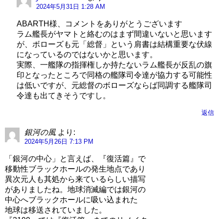
2024年5月31日 1:28 AM
ABARTH様、コメントをありがとうございます
ラム艦長がヤマトと絡むのはまず間違いないと思います
が、ボローズも元「総督」という肩書は結構重要な伏線
になっているのではないかと思います。
実際、一艦隊の指揮権しか持たないラム艦長が反乱の旗
印となったところで同格の艦隊司令達が協力する可能性
は低いですが、元総督のボローズならば同調する艦隊司
令達も出てきそうですし。
返信
銀河の風
より:
2024年5月26日 7:13 PM
「銀河の中心」と言えば、『復活篇』で
移動性ブラックホールの発生地点であり
異次元人も其処から来ているらしい描写
がありましたね。地球消滅編では銀河の
中心へブラックホールに吸い込まれた
地球は移送されていました。