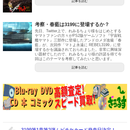
記事を読む
考察・春藍は3199に登場するか？
先日、Twitter上で、れみるちょり様をはじめとする
ヤマトファンの方々がPS2版ゲームソフト『宇宙戦
艦ヤマト』三部作に登場したアンドロメダ改級「春
藍」が、次回作「マトよ永遠に REBEL3199」に登
場するかを議論されておられました。非常に興味深
い題材でしたので、れみるちょり様の許諾を得て今
回はこのテーマを考察してみたいと思います。
記事を読む
3199第1章第2弾ムビチケカード発売日決定！