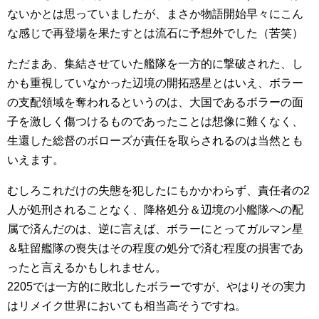
ないかとは思っていましたが、まさか物語開始早々にこん
な感じで再登場を果たすとは流石に予想外でした（苦笑）
ただまあ、集結させていた艦隊を一方的に撃破された、し
かも重視していなかった辺境の開拓惑星とはいえ、ボラー
の支配領域を奪われるというのは、大国であるボラーの面
子を激しく傷つけるものであったことは想像に難くなく、
生還した総督のボローズが責任を取らされるのは当然とも
いえます。
むしろこれだけの失態を犯したにもかかわらず、責任者の2
人が処刑されることなく、降格処分＆辺境の小艦隊への配
属で済んだのは、逆に言えば、ボラーにとってガルマン星
＆駐留艦隊の喪失はその程度の処分で済む程度の損害であ
ったと言えるかもしれません。
2205では一方的に敗北したボラーですが、やはりその実力
はリメイク世界においても相当高そうですね。