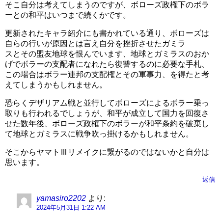
そこ自分は考えてしまうのですが、ボローズ政権下のボラ
ーとの和平はいつまで続くかです。
更新されたキャラ紹介にも書かれている通り、ボローズは
自らの行いが原因とは言え自分を挫折させたガミラ
スとその盟友地球を恨んでいます、地球とガミラスのおか
げでボラーの支配者になれたら復讐するのに必要な手札、
この場合はボラー連邦の支配権とその軍事力、を得たと考
えてしまうかもしれません。
恐らくデザリアム戦と並行してボローズによるボラー乗っ
取りも行われるでしょうが、和平が成立して国力を回復さ
せた数年後、ボローズ政権下のボラーが和平条約を破棄し
て地球とガミラスに戦争吹っ掛けるかもしれません。
そこからヤマトⅢリメイクに繋がるのではないかと自分は
思います。
返信
yamasiro2202
より:
2024年5月31日 1:22 AM