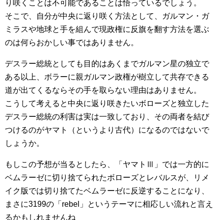
り咲くことは不可能であることは悟っているでしょう。
そこで、自分が中央に返り咲く方法として、ガルマン・ガ
ミラスや地球と手を組んで現政権に反旗を翻す方法を選ぶ
のは何らおかしい事ではありません。
デスラー総統としても目的はあくまでガルマン星の独立で
ある以上、ボラーに親ガルマン政権が樹立して共存できる
道が出てくるならその手を取らない理由はありません。
こうして考えると中央に返り咲きたいボローズと独立した
デスラー総統の利害は実は一致しており、その両者を結び
つけるのがヤマト（というより古代）になるのではないで
しょうか。
もしこの予想が当るとしたら、「ヤマトⅢ」では一方的に
ベムラーゼに切り捨てられたボローズとレバルスが、リメ
イク版では切り捨てたベムラーゼに反逆することになり、
まさに3199の「rebel」というテーマに相応しい流れと言え
るかもしれませんね