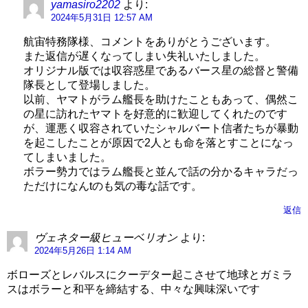
yamasiro2202
より:
2024年5月31日 12:57 AM
航宙特務隊様、コメントをありがとうございます。
また返信が遅くなってしまい失礼いたしました。
オリジナル版では収容惑星であるバース星の総督と警備
隊長として登場しました。
以前、ヤマトがラム艦長を助けたこともあって、偶然こ
の星に訪れたヤマトを好意的に歓迎してくれたのです
が、運悪く収容されていたシャルバート信者たちが暴動
を起こしたことが原因で2人とも命を落とすことになっ
てしまいました。
ボラー勢力ではラム艦長と並んで話の分かるキャラだっ
ただけになんtのも気の毒な話です。
返信
ヴェネター級ヒューベリオン
より:
2024年5月26日 1:14 AM
ボローズとレバルスにクーデター起こさせて地球とガミラ
スはボラーと和平を締結する、中々な興味深いです