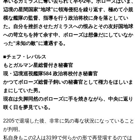
率いるガミラスに奪い去られて早や2年。ボローズはいま、
辺境の星間国家“地球”に領海侵犯を繰り返す、極めて小規
模な艦隊の監督、指導を行う政治将校に身を落としてい
た。自分を挫折させたガミラスへの恨みとその友好国地球
への苛立ちを持て余す中、ボローズは想像だにしていなか
った“未知の敵”に遭遇する。
■チェフ・レバルス
もとガルマン星総督付き秘書官
現・辺境巡視艦隊584 政治将校付き秘書官
かつてボローズ総督子飼いの秘書官として権力をほしいま
まにしていた男。
現在は失脚同然のボローズに手を焼きながら、中央に返り
咲く日を夢見ている。
2205で退場した後、非常に気の毒な状況になっていること
が判明。
私自身もこの2人は3199で何らかの形で再登場するのでは