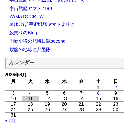
宇宙戦艦ヤマト2202 愛の戦士たち
宇宙戦艦ヤマト2199
YAMATO CREW
星ゆけば 宇宙戦艦ヤマトよ伴に
鮫乗りのBlog
鹿嶋少将の航海日誌second
紫龍の地球連邦艦隊
カレンダー
2026年8月
月
火
水
木
金
土
日
1
2
3
4
5
6
7
8
9
10
11
12
13
14
15
16
17
18
19
20
21
22
23
24
25
26
27
28
29
30
31
« 7月