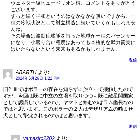
ヴェネター級ヒューベリオン様、コメントをありがとう
ございます。
ずっと続く平和というのはなかなかな無いですから、一
種の冷戦状況として対立構造は続いていくかもしれませ
んね。
その場合は波動砲艦隊を持った地球が一種のバランサー
になり、小競り合い程度はあっても本格的な武力衝突に
はいたらないという未来もあるかもしれません。
返信
ABARTH
より:
2024年5月26日 1:22 PM
旧作Ⅲではボラーの存在を知らずに旅立って接触したので
すが、今回は既に中立の立場を取りつつも既に敵星間国家
として認識しているので、ヤマトと絡むのはラム艦長なの
ではと思います。このボラーの２人はデザリアムの噛ませ
犬として撃沈されるのではと思います。
返信
yamasiro2202
より: