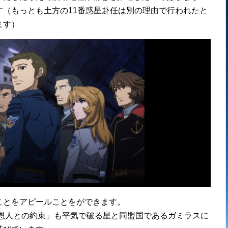
（もっとも土方の11番惑星赴任は別の理由で行われたと
ます）
ことをアピールことをができます。
「恩人との約束」も平気で破る星と同盟国であるガミラスに