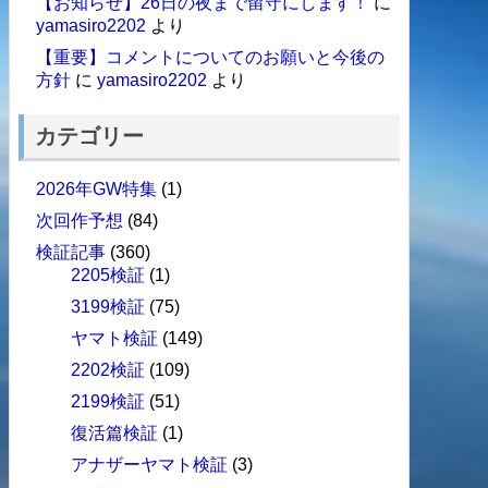
【お知らせ】26日の夜まで留守にします！
に
yamasiro2202
より
【重要】コメントについてのお願いと今後の
方針
に
yamasiro2202
より
カテゴリー
2026年GW特集
(1)
次回作予想
(84)
検証記事
(360)
2205検証
(1)
3199検証
(75)
ヤマト検証
(149)
2202検証
(109)
2199検証
(51)
復活篇検証
(1)
アナザーヤマト検証
(3)