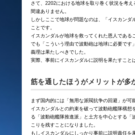
さて、2202における地球を取り巻く状況を考
間違ありません。
しかしここで地球が問題なのは、「イスカンダ
ことです。
イスカンダルが地球を救ってくれた恩人である
でも「こういう理由で波動砲は地球に必要です
義理は果たしべきでした。
実際、事前にイスカンダルに説明を果たすこと
筋を通したほうがメリットが多
まず国内的には「無用な派閥抗争の回避」が可
イスカンダルとの約束を破って波動砲艦隊構想
る「波動砲艦隊推進派」と土方を中心とする「
こりを残すことになりました。
もしイスカンダルにしっかり事前に説明責任を