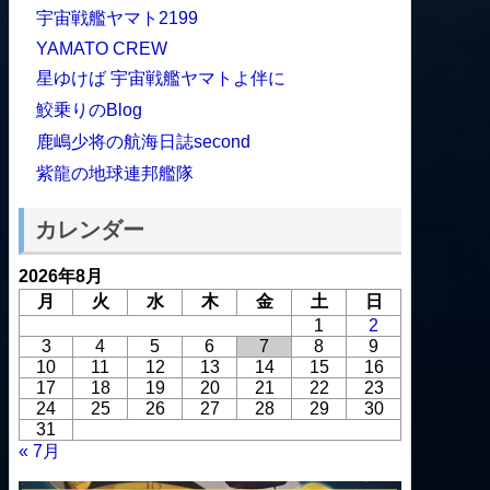
宇宙戦艦ヤマト2199
YAMATO CREW
星ゆけば 宇宙戦艦ヤマトよ伴に
鮫乗りのBlog
鹿嶋少将の航海日誌second
紫龍の地球連邦艦隊
カレンダー
2026年8月
月
火
水
木
金
土
日
1
2
3
4
5
6
7
8
9
10
11
12
13
14
15
16
17
18
19
20
21
22
23
24
25
26
27
28
29
30
31
« 7月