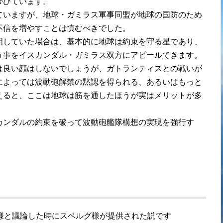
帯びています。
ていますが、地球・ガミラス軍事同盟が地球の国防のため
不信を増やすことは慎むべきでした。
明していた場合は、基本的に地球は約束を守る星であり、
う事をイスカンダル・ガミラス双方にアピールできます。
は良い顔はしないでしょうが、ガトランティスとの戦いが
によっては波動砲解禁の黙認を得られる、あるいはもっと
えると、ここは地球は筋を通したほうが実はメリットが多
カンダルの約束を破って波動砲艦隊構想の実現を強行す
。
。
様と議論した時にスベルグ様が提供された説です