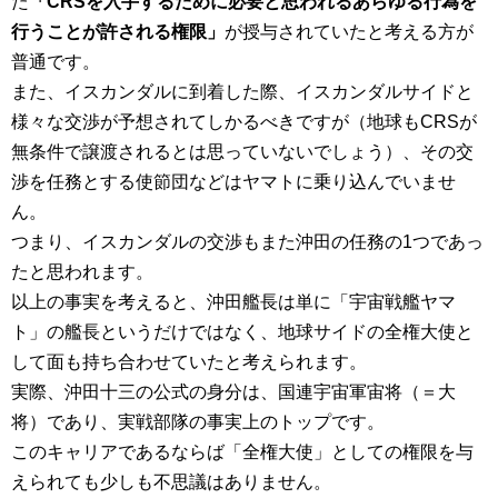
た
「CRSを入手するために必要と思われるあらゆる行為を
行うことが許される権限」
が授与されていたと考える方が
普通です。
また、イスカンダルに到着した際、イスカンダルサイドと
様々な交渉が予想されてしかるべきですが（地球もCRSが
無条件で譲渡されるとは思っていないでしょう）、その交
渉を任務とする使節団などはヤマトに乗り込んでいませ
ん。
つまり、イスカンダルの交渉もまた沖田の任務の1つであっ
たと思われます。
以上の事実を考えると、沖田艦長は単に「宇宙戦艦ヤマ
ト」の艦長というだけではなく、地球サイドの全権大使と
して面も持ち合わせていたと考えられます。
実際、沖田十三の公式の身分は、国連宇宙軍宙将（＝大
将）であり、実戦部隊の事実上のトップです。
このキャリアであるならば「全権大使」としての権限を与
えられても少しも不思議はありません。