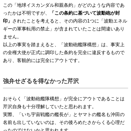
この「地球イスカンダル和親条約」がどのような内容であ
ったかは不明ですが、
「この条約に基づいて波動砲が封
印」
されたことを考えると、その内容の1つに「波動エネル
ギーの軍事転用の禁止」が含まれていたことは間違いあり
ません。
以上の事実を踏まえると、「波動砲艦隊構想」は、事実上
の全権大使が正式に調印した条約を完全に違反するもので
あり、客観的には完全にアウトです。
強弁せざるを得なかった芹沢
おそらく「波動砲艦隊構想」が完全にアウトであることは
芹沢自身も十分理解していたと思われます。
実際、「いち宇宙戦艦の艦長が」とヤマトの艦名も沖田の
名前も出していないのは、その後ろめたさからくる心理だ
ったのではないかと思われます。