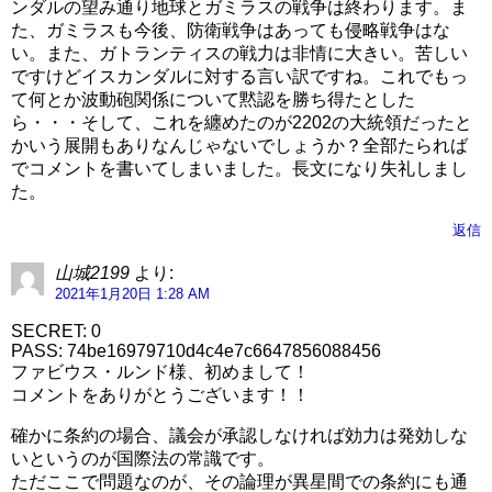
ンダルの望み通り地球とガミラスの戦争は終わります。ま
た、ガミラスも今後、防衛戦争はあっても侵略戦争はな
い。また、ガトランティスの戦力は非情に大きい。苦しい
ですけどイスカンダルに対する言い訳ですね。これでもっ
て何とか波動砲関係について黙認を勝ち得たとした
ら・・・そして、これを纏めたのが2202の大統領だったと
かいう展開もありなんじゃないでしょうか？全部たられば
でコメントを書いてしまいました。長文になり失礼しまし
た。
返信
山城2199
より:
2021年1月20日 1:28 AM
SECRET: 0
PASS: 74be16979710d4c4e7c6647856088456
ファビウス・ルンド様、初めまして！
コメントをありがとうございます！！
確かに条約の場合、議会が承認しなければ効力は発効しな
いというのが国際法の常識です。
ただここで問題なのが、その論理が異星間での条約にも通