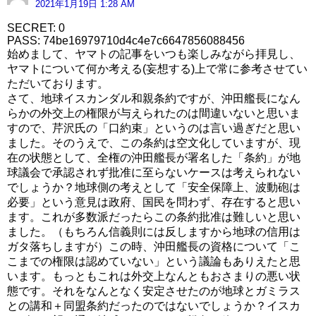
2021年1月19日 1:28 AM
SECRET: 0
PASS: 74be16979710d4c4e7c6647856088456
始めまして、ヤマトの記事をいつも楽しみながら拝見し、
ヤマトについて何か考える(妄想する)上で常に参考させてい
ただいております。
さて、地球イスカンダル和親条約ですが、沖田艦長になん
らかの外交上の権限が与えられたのは間違いないと思いま
すので、芹沢氏の「口約束」というのは言い過ぎだと思い
ました。そのうえで、この条約は空文化していますが、現
在の状態として、全権の沖田艦長が署名した「条約」が地
球議会で承認されず批准に至らないケースは考えられない
でしょうか？地球側の考えとして「安全保障上、波動砲は
必要」という意見は政府、国民を問わず、存在すると思い
ます。これが多数派だったらこの条約批准は難しいと思い
ました。（もちろん信義則には反しますから地球の信用は
ガタ落ちしますが）この時、沖田艦長の資格について「こ
こまでの権限は認めていない」という議論もありえたと思
います。もっともこれは外交上なんともおさまりの悪い状
態です。それをなんとなく安定させたのが地球とガミラス
との講和＋同盟条約だったのではないでしょうか？イスカ