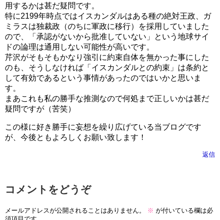
用するかは甚だ疑問です。
特に2199年時点ではイスカンダルはある種の絶対王政、ガ
ミラスは独裁政（のちに軍政に移行）を採用していました
ので、「承認がないから批准していない」という地球サイ
ドの論理は通用しない可能性が高いです。
芹沢がそもそもかなり強引に約束自体を無かった事にした
のも、そうしなければ「イスカンダルとの約束」は条約と
して有効であるという事情があったのではいかと思いま
す。
まあこれも私の勝手な推測なので何処まで正しいかは甚だ
疑問ですが（苦笑）
この様に好き勝手に妄想を繰り広げている当ブログです
が、今後ともよろしくお願い致します！
返信
コメントをどうぞ
メールアドレスが公開されることはありません。
※
が付いている欄は必
須項目です