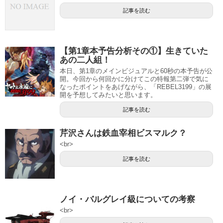
記事を読む
【第1章本予告分析その①】生きていた
あの二人組！
本日、第1章のメインビジュアルと60秒の本予告が公
開。今回から何回かに分けてこの特報第二弾で気に
なったポイントをあげながら、「REBEL3199」の展
開を予想してみたいと思います。
記事を読む
芹沢さんは鉄血宰相ビスマルク？
<br>
記事を読む
ノイ・バルグレイ級についての考察
<br>