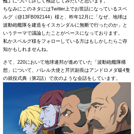
性」
について詳しく検証してみたいと思います。
ちなみにこのネタにはTwitter上でお世話になっているスベ
ルグ（@13FB092144）様と、昨年12月に「なぜ、地球は
波動砲艦隊を建造をイスカンダルに無断で行ったのか」と
いうテーマで議論したことがベースになっております。
私かスベルグ様をフォローしている方はもしかしたらご存
知かもしれませんね。
さて、220において地球連邦が進めていた「波動砲艦隊構
想」について、バレル大使と芹沢副長はアンドロメダ級4隻
の就役式典（第2話）で次のような会話をしています。