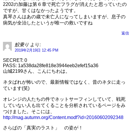
2202の加藤は第６章で死亡フラグが消えたと思っていたの
ですが、甘くはなかったようです。
真琴さんはあの歳で未亡人になってしまいますが、息子の
病気が全治したというが唯一の救いですね
返信
鮫乗り
より:
2019年2月19日 12:45 PM
SECRET: 0
PASS: 1a538da28fe818e3944eeb2efef15a36
山城2199さん、こんにちわは。
ネタばれが怖いので、最新情報ではなく、昔のネタに走っ
ています(笑)
オレンジの人たちの件でネットサーフィンしていて、戦死
していない人も出てくることを分析されているページをみ
つけました。そこには、
http://mag.autumn.org/Content.modf?id=20160602092348
さらばの「真実のラスト」 の姿が！