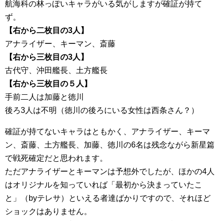
航海科の林っぽいキャラがいる気がしますが確証が持て
ず。
【右から二枚目の3人】
アナライザー、キーマン、斎藤
【右から三枚目の3人】
古代守、沖田艦長、土方艦長
【右から三枚目の５人】
手前二人は加藤と徳川
後ろ3人は不明（徳川の後ろにいる女性は西条さん？）
確証が持てないキャラはともかく、アナライザー、キーマ
ン、斎藤、土方艦長、加藤、徳川の6名は残念ながら新星篇
で戦死確定だと思われます。
ただアナライザーとキーマンは予想外でしたが、ほかの4人
はオリジナルを知っていれば「最初から決まっていたこ
と」（byテレサ）といえる者達ばかりですので、それほど
ショックはありません。