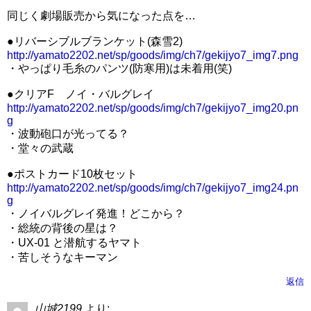
同じく劇場販売から気になった点を…
●リバーシブルブランケット(森雪2)
http://yamato2202.net/sp/goods/img/ch7/gekijyo7_img7.png
・やっぱり毛糸のパンツ(防寒用)は未着用(笑)
●クリアF ノイ・バルグレイ
http://yamato2202.net/sp/goods/img/ch7/gekijyo7_img20.pn
g
・波動砲口が光ってる？
・堂々の武蔵
●ポストカード10枚セット
http://yamato2202.net/sp/goods/img/ch7/gekijyo7_img24.pn
g
・ノイバルグレイ発進！どこから？
・総統の背後の星は？
・UX-01 と潜航するヤマト
・苦しそうなキーマン
返信
山城2199
より: