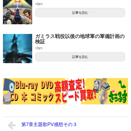
<br>
記事を読む
ガミラス戦役以後の地球軍の軍備計画の
検証
<br>
記事を読む
第7章主題歌PV感想その３