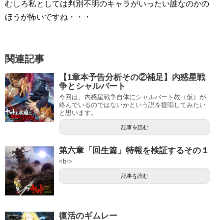
むしろ私としては判別不明のキャラがいったい誰なのかの
ほうが怖いですね・・・
関連記事
【1章本予告分析その②補足】内惑星戦
争とシャルバート
今回は、内惑星戦争自体にシャルバート教（仮）が
絡んでいるのではないかという説を提唱してみたい
と思います。
記事を読む
第六章「回生篇」特報を検証するその１
<br>
記事を読む
復活のギムレー