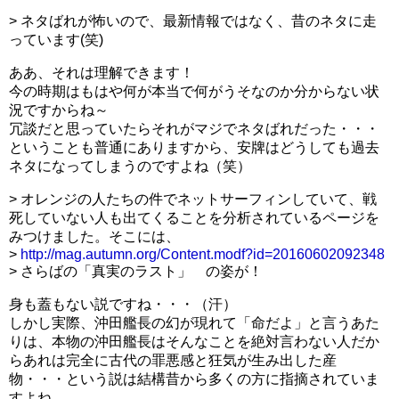
> ネタばれが怖いので、最新情報ではなく、昔のネタに走
っています(笑)
ああ、それは理解できます！
今の時期はもはや何が本当で何がうそなのか分からない状
況ですからね～
冗談だと思っていたらそれがマジでネタばれだった・・・
ということも普通にありますから、安牌はどうしても過去
ネタになってしまうのですよね（笑）
> オレンジの人たちの件でネットサーフィンしていて、戦
死していない人も出てくることを分析されているページを
みつけました。そこには、
>
http://mag.autumn.org/Content.modf?id=20160602092348
> さらばの「真実のラスト」 の姿が！
身も蓋もない説ですね・・・（汗）
しかし実際、沖田艦長の幻が現れて「命だよ」と言うあた
りは、本物の沖田艦長はそんなことを絶対言わない人だか
らあれは完全に古代の罪悪感と狂気が生み出した産
物・・・という説は結構昔から多くの方に指摘されていま
すよね。