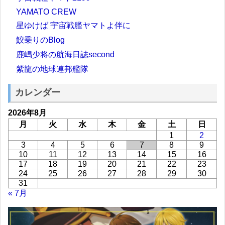
YAMATO CREW
星ゆけば 宇宙戦艦ヤマトよ伴に
鮫乗りのBlog
鹿嶋少将の航海日誌second
紫龍の地球連邦艦隊
カレンダー
2026年8月
月
火
水
木
金
土
日
1
2
3
4
5
6
7
8
9
10
11
12
13
14
15
16
17
18
19
20
21
22
23
24
25
26
27
28
29
30
31
« 7月