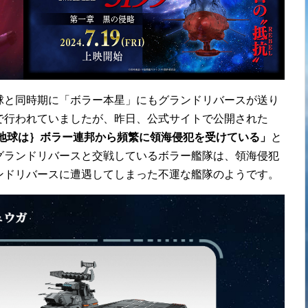
球と同時期に「ボラー本星」にもグランドリバースが送り
で行われていましたが、昨日、公式サイトで公開された
地球は｝ボラー連邦から頻繁に領海侵犯を受けている」
と
グランドリバースと交戦しているボラー艦隊は、領海侵犯
ンドリバースに遭遇してしまった不運な艦隊のようです。