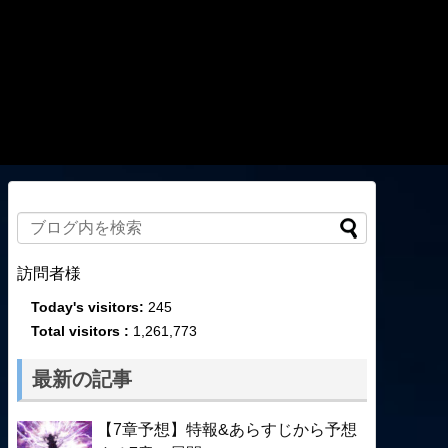
訪問者様
Today's visitors:
245
Total visitors :
1,261,773
最新の記事
【7章予想】特報&あらすじから予想