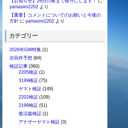
【お知らせ】26日の夜まで留守にします！
に
yamasiro2202
より
【重要】コメントについてのお願いと今後の
方針
に
yamasiro2202
より
カテゴリー
2026年GW特集
(1)
次回作予想
(84)
検証記事
(360)
2205検証
(1)
3199検証
(75)
ヤマト検証
(149)
2202検証
(109)
2199検証
(51)
復活篇検証
(1)
アナザーヤマト検証
(3)