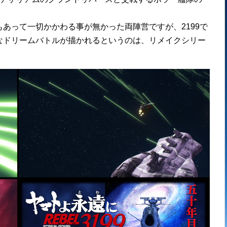
あって一切かかわる事が無かった両陣営ですが、2199で
なドリームバトルが描かれるというのは、リメイクシリー