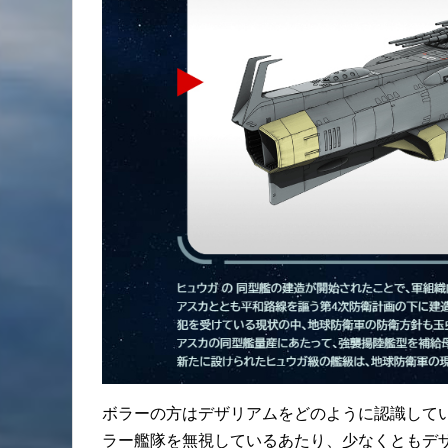
ボラーの方はデザリアムをどのように認識して
ラー艦隊を無視しているあたり、少なくともデ