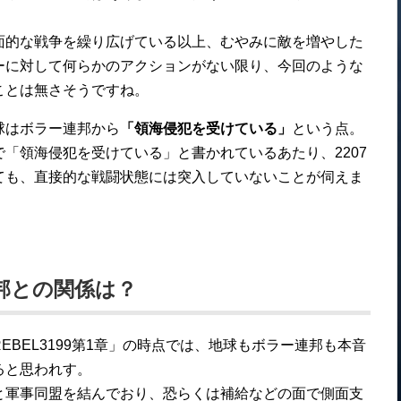
面的な戦争を繰り広げている以上、むやみに敵を増やした
ーに対して何らかのアクションがない限り、今回のような
ことは無さそうですね。
球はボラー連邦から
「領海侵犯を受けている」
という点。
「領海侵犯を受けている」と書かれているあたり、2207
ても、直接的な戦闘状態には突入していないことが伺えま
連邦との関係は？
BEL3199第1章」の時点では、地球もボラー連邦も本音
ると思われす。
と軍事同盟を結んでおり、恐らくは補給などの面で側面支