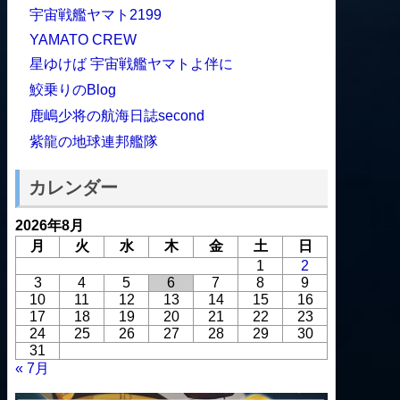
宇宙戦艦ヤマト2199
YAMATO CREW
星ゆけば 宇宙戦艦ヤマトよ伴に
鮫乗りのBlog
鹿嶋少将の航海日誌second
紫龍の地球連邦艦隊
カレンダー
2026年8月
月
火
水
木
金
土
日
1
2
3
4
5
6
7
8
9
10
11
12
13
14
15
16
17
18
19
20
21
22
23
24
25
26
27
28
29
30
31
« 7月