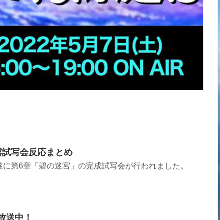
披露試写会反応まとめ
遂に第6章「碧の迷宮」の完成試写会が行われました。
M放送中！