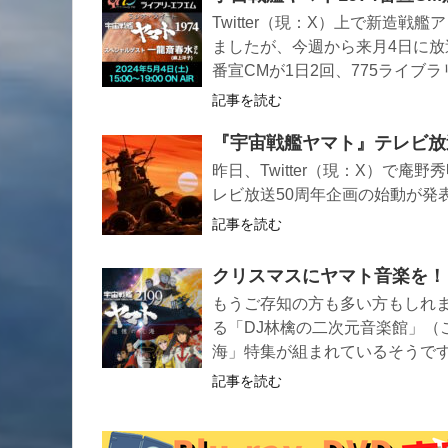
Twitter（現：X）上で新造戦艦
ましたが、今週から来月4日に放
番宣CMが1日2回、775ライブ
記事を読む
『宇宙戦艦ヤマト』テレビ放
昨日、Twitter（現：X）で
レビ放送50周年企画の始動が発
記事を読む
クリスマスにヤマト音楽を！
もうご存知の方も多い方もしれま
る「DJ林檎の二次元音楽館」（
海」特集が組まれているそうで
記事を読む