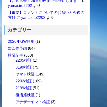
【お知らせ】26日の夜まで留守にします！
に
yamasiro2202
より
【重要】コメントについてのお願いと今後の
方針
に
yamasiro2202
より
カテゴリー
2026年GW特集
(1)
次回作予想
(84)
検証記事
(360)
2205検証
(1)
3199検証
(75)
ヤマト検証
(149)
2202検証
(109)
2199検証
(51)
復活篇検証
(1)
アナザーヤマト検証
(3)