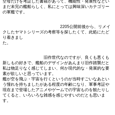
空母だけを考証した書籍があって、機能性・発展性などい
まだ未完の艦船らしく、私にとっては興味深いカテゴリー
の軍艦です。
2205公開前後から、リメイ
クしたヤマトシリーズの考察等を探したくて、此処にたど
り着きまし
た。
旧作世代なのですが、良くも悪くも
新しもの好きで、艦船のデザインがあんまり旧作踏襲だと
私は物足りなく感じてしまい、何か現代的な・発展的な要
素が欲しいと思っています。
艦が空を飛ぶ・宇宙を行くというのが当時すごいなあとい
う憧れを持ちましたがある程度の年齢になり、軍事考証や
現在まで登場したアニメやゲームでの宇宙ものを観たりし
てくると、いろいろな雑感を感じやすいのだとも思いま
す。