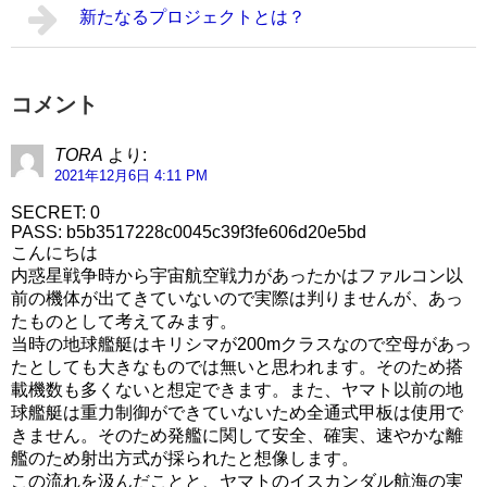
新たなるプロジェクトとは？
コメント
TORA
より:
2021年12月6日 4:11 PM
SECRET: 0
PASS: b5b3517228c0045c39f3fe606d20e5bd
こんにちは
内惑星戦争時から宇宙航空戦力があったかはファルコン以
前の機体が出てきていないので実際は判りませんが、あっ
たものとして考えてみます。
当時の地球艦艇はキリシマが200mクラスなので空母があっ
たとしても大きなものでは無いと思われます。そのため搭
載機数も多くないと想定できます。また、ヤマト以前の地
球艦艇は重力制御ができていないため全通式甲板は使用で
きません。そのため発艦に関して安全、確実、速やかな離
艦のため射出方式が採られたと想像します。
この流れを汲んだことと、ヤマトのイスカンダル航海の実