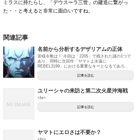
ミラスに持たらし、「デウスーラ三世」の建造に繋がっ
た・・と考えると非常に面白いですね。
関連記事
名前から分析するデザリアムの正体
皆様今晩は！ 今回は「2205」で残された謎の1つで
あり、同時に次回作「ヤマトよ永遠に
REBEL3199」における重要なキーとなるであろ...
記事を読む
ユリーシャの来訪と第二次火星沖海戦
<br>
記事を読む
ヤマトにエロさは不要か？
<br>