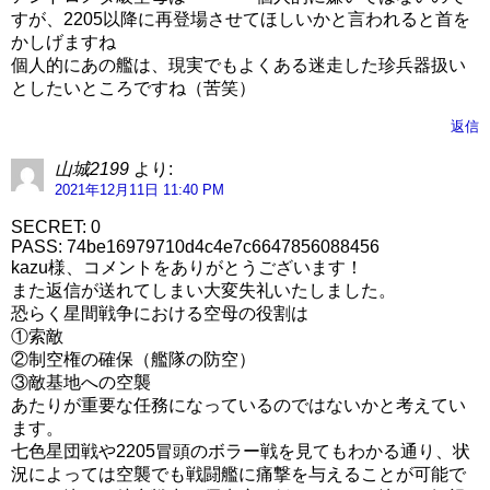
すが、2205以降に再登場させてほしいかと言われると首を
かしげますね
個人的にあの艦は、現実でもよくある迷走した珍兵器扱い
としたいところですね（苦笑）
返信
山城2199
より:
2021年12月11日 11:40 PM
SECRET: 0
PASS: 74be16979710d4c4e7c6647856088456
kazu様、コメントをありがとうございます！
また返信が送れてしまい大変失礼いたしました。
恐らく星間戦争における空母の役割は
①索敵
②制空権の確保（艦隊の防空）
③敵基地への空襲
あたりが重要な任務になっているのではないかと考えてい
ます。
七色星団戦や2205冒頭のボラー戦を見てもわかる通り、状
況によっては空襲でも戦闘艦に痛撃を与えることが可能で