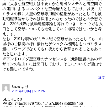
績（大きな航空戦力は不要）から射出システムと省空間で
の運用によるコンパクトな空母能力としており、以後、ガ
ミラスの様に大型の空母専用艦の構想があったとしても波
動砲艦隊論からそれは採用されなかったのではとの予想で
す。2205以降は波動砲艦隊論も薄れていき、ヒュウガを入
口として空母についても進化していく過程ではないかと考
えます。
なお、2191以降のガミラス戦で空母があったとしても、山
城様のご指摘の様に優れたゲシュタム機関をもつガミラス
艦に（ワープでなくても）後方から攻撃されることもあっ
たと思います。
※アンドロメダ型空母のナンセンスさ（元副監督のあのデ
ザインの理由）には閉口しており、そこについては理由付
けも難しいですね。
返信
kazu
より:
2021年12月6日 6:52 PM
SECRET: 0
PASS: 74be16979710d4c4e7c6647856088456