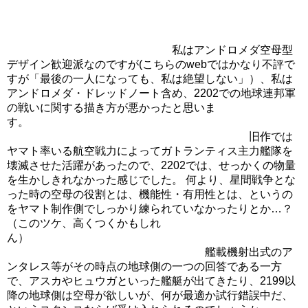
私はアンドロメダ空母型
デザイン歓迎派なのですが(こちらのwebではかなり不評で
すが「最後の一人になっても、私は絶望しない」）、私は
アンドロメダ・ドレッドノート含め、2202での地球連邦軍
の戦いに関する描き方が悪かったと思いま
す。
旧作では
ヤマト率いる航空戦力によってガトランティス主力艦隊を
壊滅させた活躍があったので、2202では、せっかくの物量
を生かしきれなかった感じでした。 何より、星間戦争とな
った時の空母の役割とは、機能性・有用性とは、というの
をヤマト制作側でしっかり練られていなかったりとか…？
（このツケ、高くつくかもしれ
ん）
艦載機射出式のア
ンタレス等がその時点の地球側の一つの回答である一方
で、アスカやヒュウガといった艦艇が出てきたり、2199以
降の地球側は空母が欲しいが、何が最適か試行錯誤中だ、