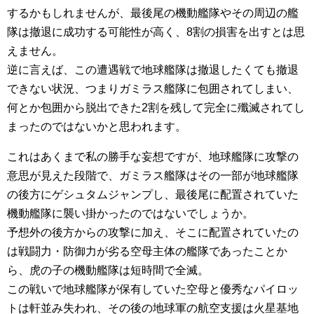
するかもしれませんが、最後尾の機動艦隊やその周辺の艦
隊は撤退に成功する可能性が高く、8割の損害を出すとは思
えません。
逆に言えば、この遭遇戦で地球艦隊は撤退したくても撤退
できない状況、つまりガミラス艦隊に包囲されてしまい、
何とか包囲から脱出できた2割を残して完全に殲滅されてし
まったのではないかと思われます。
これはあくまで私の勝手な妄想ですが、地球艦隊に攻撃の
意思が見えた段階で、ガミラス艦隊はその一部が地球艦隊
の後方にゲシュタムジャンプし、最後尾に配置されていた
機動艦隊に襲い掛かったのではないでしょうか。
予想外の後方からの攻撃に加え、そこに配置されていたの
は戦闘力・防御力が劣る空母主体の艦隊であったことか
ら、虎の子の機動艦隊は短時間で全滅。
この戦いで地球艦隊が保有していた空母と優秀なパイロッ
トは軒並み失われ、その後の地球軍の航空支援は火星基地