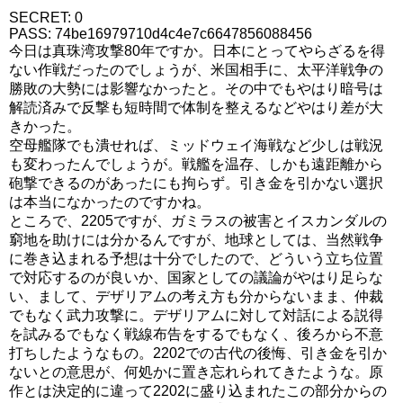
SECRET: 0
PASS: 74be16979710d4c4e7c6647856088456
今日は真珠湾攻撃80年ですか。日本にとってやらざるを得
ない作戦だったのでしょうが、米国相手に、太平洋戦争の
勝敗の大勢には影響なかったと。その中でもやはり暗号は
解読済みで反撃も短時間で体制を整えるなどやはり差が大
きかった。
空母艦隊でも潰せれば、ミッドウェイ海戦など少しは戦況
も変わったんでしょうが。戦艦を温存、しかも遠距離から
砲撃できるのがあったにも拘らず。引き金を引かない選択
は本当になかったのですかね。
ところで、2205ですが、ガミラスの被害とイスカンダルの
窮地を助けには分かるんですが、地球としては、当然戦争
に巻き込まれる予想は十分でしたので、どういう立ち位置
で対応するのが良いか、国家としての議論がやはり足らな
い、まして、デザリアムの考え方も分からないまま、仲裁
でもなく武力攻撃に。デザリアムに対して対話による説得
を試みるでもなく戦線布告をするでもなく、後ろから不意
打ちしたようなもの。2202での古代の後悔、引き金を引か
ないとの意思が、何処かに置き忘れられてきたような。原
作とは決定的に違って2202に盛り込まれたこの部分からの