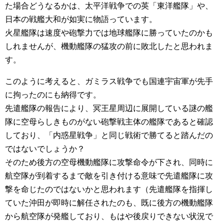
た場合どうなるかは、太平洋戦争での英「東洋艦隊」や、
日本の戦艦大和が如実に物語っています。
火星艦隊は速度や砲撃力では地球艦隊に勝っていたのかも
しれませんが、機動艦隊の猛攻の前に敗北したと思われま
す。
このように考えると、ガミラス戦争でも国連宇宙軍が先手
に拘ったのにも納得です。
先遣艦隊の報告により、冥王星周辺に展開している謎の艦
隊に空母らしきものがない砲撃戦主体の艦隊であると確認
しており、「内惑星戦争」と同じ戦術で勝てると踏んだの
ではないでしょうか？
そのため後方の空母機動艦隊に攻撃命令が下され、同時に
航空隊が到着するまで敵を引き付ける意味で先遣艦隊に攻
撃を命じたのではないかと思われます（先遣艦隊を指揮し
ていた沖田が即時に解任されたのも、既に後方の機動艦隊
から航空隊が発艦しており、もはや後戻りできない状況で