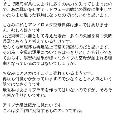
そこで陸海軍共にあまりに多くの兵力を失ってしまったの
で、あの戦いをせずミッドウェーの敗北の回復に集中して
いたらまた違った戦局になったのではないかと思います。
ちなみに私もアンドロメダ空母自体は嫌いではありませ
ん。むしろ好きです。
ただ純粋に兵器として考えた場合、多くの欠陥を持つ失敗
兵器であろうと考えているだけです。
恐らく地球艦隊も再建途上で指向錯誤なのだと思います。
その為、空母の運用についてもはっきりとした方針ができ
ておらず、瞑想の結果が様々なタイプの空母が産まれる理
由となっているのではないでしょうか。
ちなみにアスカはそこそこ売れているようです。
再販も何度かかかっていますので少なくとも不人気という
訳ではなさそうです。
最近私はあまりプラモを作ってはいないのですが、そろそ
ろ何か作りたいですね。
アリゾナ級は確かに見たいです。
これは次回作に期待するものの1つですね。