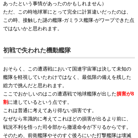
あったという事情があったのかもしれません）
ただ、この時地球軍にとって完全に計算違いだったのは、
この時、接触した謎の艦隊‐ガミラス艦隊‐がワープできた点
ではないかと思われます。
初戦で失われた機動艦隊
おそらく、この遭遇戦において国連宇宙軍は決して未知の
艦隊を軽視していたわけではなく、最低限の備えを残した
総力で挑んだと思われます。
ここでおかしいのはこの遭遇戦で地球艦隊が出した
損害が8
割
に達しているという点です。
これは普通に考えてあり得ない損害です。
なぜなら常識的に考えてこれほどの損害が出るより前に、
戦況不利を悟った司令部から撤退命令が下りるからです。
そのため、前衛艦隊やそのすぐ後ろにいた打撃艦隊は壊滅