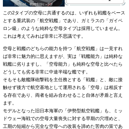
この2タイプの空母に共通するのは、いずれも戦艦をベース
とする重武装の「航空戦艦」であり、ガミラスの「ガイペ
ロン級」のような純粋な空母タイプは採用していません。
これは考えてみれば非常に不思議です。
空母と戦艦のどちらの能力を持つ「航空戦艦」は一見すれ
ば非常に魅力的に思えますが、実は「戦艦能力」は純粋な
戦艦に劣りますし、「空母能力」も純粋な空母と比べたら
どうしても劣る非常に中途半端な艦です。
そもそも敵艦隊砲撃戦を主任務とする「戦艦」と、敵に接
触せず後方で航空基地として運用される「空母」は相反す
る存在であり、両者を組み合わせること自体が矛盾と言え
ます。
モデルとなった旧日本海軍の「伊勢型航空戦艦」も、ミッ
ドウェー海戦での空母大量喪失に対する早期の穴埋めと、
工期の短縮から完全な空母への改装を諦めた苦肉の策であ