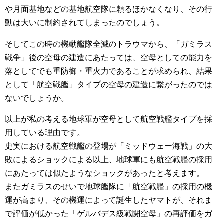
や月面基地などの基地航空隊に頼るほかなくなり、その行
動は大いに制約されてしまったのでしょう。
そしてこの時の機動艦隊全滅のトラウマから、「ガミラス
戦争」後の空母の建造にあたっては、空母としての能力を
落としてでも重防御・重火力であることが求められ、結果
として「航空戦艦」タイプの空母の建造に繋がったのでは
ないでしょうか。
以上が私の考える地球軍が空母として航空戦艦タイプを採
用している理由です。
史実における航空戦艦の登場が「ミッドウェー海戦」の大
敗によるショックによる以上、地球軍にも航空戦艦の採用
にあたっては似たようなショックがあったと考えます。
またガミラスのせいで地球艦隊に「航空戦艦」の採用の機
運が高まり、その機運によって誕生したヤマトが、それま
で評価が低かった「ゲルバデス級戦闘空母」の再評価をガ