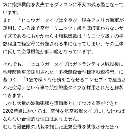
気に指揮機能を喪失するダメコンに不安の残る艦となって
います。
また、「ヒュウガ」タイプは全長が、現在アメリカ海軍が
運用している原子空母「ミニッツ」級とほぼ変わらないサ
イズであるにもかかわらず艦載機数は「ミニッツ級」の半
数程度で軽空母に分類される事になってしまい、その巨体
に反して空母機能が低い艦となっています。
それでも、「ヒュウガ」タイプはガトランティス戦役後に
地球防衛軍で採用された「多機能複合型標準戦艦構想」に
基づく、「1隻で様々な任務をこなせるコンセプトで建造さ
れた空母」という事で航空戦艦タイプが採用されたと解釈
できます。
しかし大量の波動砲艦を護衛艦としてつける事ができた
2202時点においては、空母を航空戦艦タイプにしなければ
ならない合理的な理由はありません。
むしろ最低限の武装を施した正規空母を就役させたほう