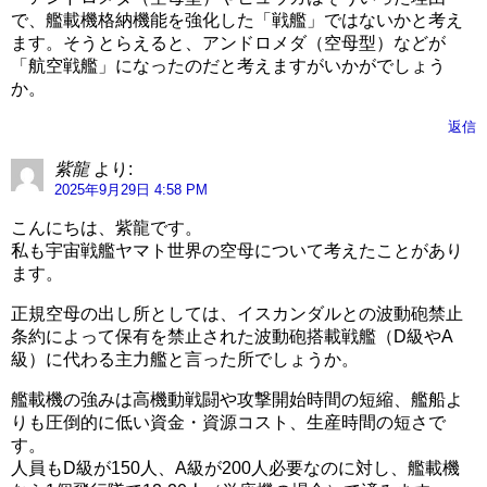
で、艦載機格納機能を強化した「戦艦」ではないかと考え
ます。そうとらえると、アンドロメダ（空母型）などが
「航空戦艦」になったのだと考えますがいかがでしょう
か。
返信
紫龍
より:
2025年9月29日 4:58 PM
こんにちは、紫龍です。
私も宇宙戦艦ヤマト世界の空母について考えたことがあり
ます。
正規空母の出し所としては、イスカンダルとの波動砲禁止
条約によって保有を禁止された波動砲搭載戦艦（D級やA
級）に代わる主力艦と言った所でしょうか。
艦載機の強みは高機動戦闘や攻撃開始時間の短縮、艦船よ
りも圧倒的に低い資金・資源コスト、生産時間の短さで
す。
人員もD級が150人、A級が200人必要なのに対し、艦載機