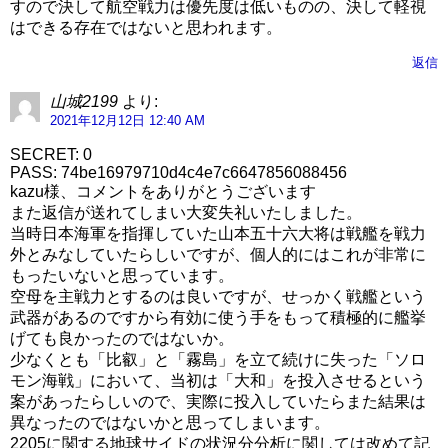
すので決して航空戦力は優先度は低いものの、決して軽視
はできる存在ではないと思われます。
返信
山城2199
より:
2021年12月12日 12:40 AM
SECRET: 0
PASS: 74be16979710d4c4e7c6647856088456
kazu様、コメントをありがとうございます
また返信が送れてしまい大変失礼いたしました。
当時日本海軍を指揮していた山本五十六大将は戦艦を戦力
外とみなしていたらしいですが、個人的にはこれが非常に
もったいないと思っています。
空母を主戦力とするのは良いですが、せっかく戦艦という
武器があるのですから有効に使う手をもって積極的に艦挙
げても良かったのではないか。
少なくとも「比叡」と「霧島」を立て続けに失った「ソロ
モン海戦」において、当初は「大和」を投入させるという
案があったらしいので、実際に投入していたらまた結果は
異なったのではないかと思ってしまいます。
2205に関する地球サイドの状況分分析に関しては改めて記