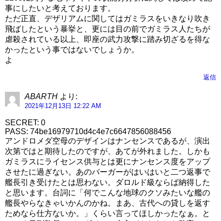
事にしたいと考えております。
ただ正直、デザリアムに関してはガミラスをいきなり吹き
飛ばしたという暴挙と、更には目の前でガミラス人たちが
虐殺されている以上、即座の武力攻撃に踏み切ざるを得な
かったという事ではないでしょうか。
よ
返信
ABARTH
より:
2021年12月13日 12:22 AM
SECRET: 0
PASS: 74be16979710d4c4e7c6647856088456
アンドロメダ空母のデザインはナンセンスであるが、演出
次第ではと期待したのですが、あてが外れました。しかも
ガミラスにライセンス供与とは更にナンセンス度をアップ
させたに過ぎない。あのバーガーがはいはいと二つ返事で
艦長引き受けたとは思わない。ダロルド級ならば納得した
と思います。台詞に「何でこんな地球のクソみたいな艦の
艦長やらなきゃいかんのかね。まあ、古代への貸しを返す
ためなら仕方ないか。」くらい言ってほしかったなぁ。と