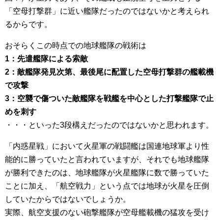
「空母打撃群」に近い艦隊だったのではないかと考えられ
るからです。
おそらくこの時点での地球艦隊の戦術は
1：先遣艦隊による索敵
2：敵艦隊発見次第、最後尾に配置した空母打撃群の艦載機
で攻撃
3：空襲で傷ついた敵艦隊を戦艦を中心とした打撃艦隊で止
めを刺す
・・・といった3段構えだったのではないかと思われます。
「内惑星戦」において火星軍の戦闘艦は国連地球軍より性
能的に勝っていたと言われていますが、それでも地球艦隊
が勝利できたのは、地球艦隊が火星艦隊に数で勝っていた
ことに加え、「航空戦力」という点では地球が火星を圧倒
していたからではないでしょうか。
実際、航空支援のない砲撃艦隊が空母艦載機の猛攻を受け