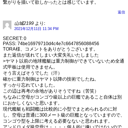
繋がりを描いて欲しかったとは感じています。
返信
山城2199
より:
2021年12月11日 11:34 PM
SECRET: 0
PASS: 74be16979710d4c4e7c6647856088456
TORA様、コメントをありがとうございます。
また返信が送れてしまい大変失礼いたしました
>ヤマト以前の地球艦艇は重力制御ができていないため全通
式甲板は使用できません。
そう言えばそうでした（汗）
確かに重力制御はヤマト以降の技術でしたね。
すっかり忘れていました。
この辺は再考の余地がありそうですね（苦笑）
ちなみに空母がコンゴウ級以上の巨艦であること自体は別
におかしくないと思います。
現代艦艇も戦闘艦は比較的に小型でまとめられるのに対
し、空母は普通に300メート級の巨艦となっていますので、
コンゴウ型を上限に考える必要なないと思われます。
アンドロメダ級空母は・・・・個人的に嫌いではないので