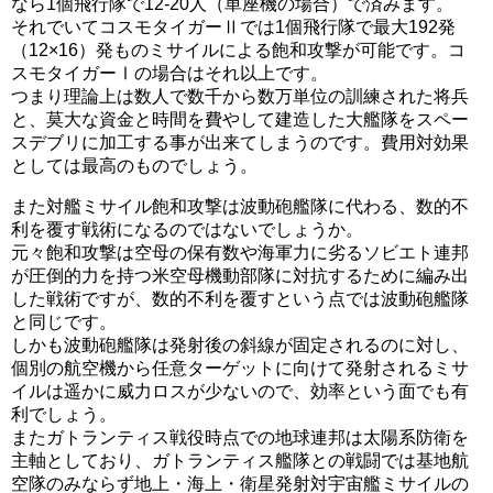
なら1個飛行隊で12-20人（単座機の場合）で済みます。
それでいてコスモタイガーⅡでは1個飛行隊で最大192発
（12×16）発ものミサイルによる飽和攻撃が可能です。コ
スモタイガーⅠの場合はそれ以上です。
つまり理論上は数人で数千から数万単位の訓練された将兵
と、莫大な資金と時間を費やして建造した大艦隊をスペー
スデブリに加工する事が出来てしまうのです。費用対効果
としては最高のものでしょう。
また対艦ミサイル飽和攻撃は波動砲艦隊に代わる、数的不
利を覆す戦術になるのではないでしょうか。
元々飽和攻撃は空母の保有数や海軍力に劣るソビエト連邦
が圧倒的力を持つ米空母機動部隊に対抗するために編み出
した戦術ですが、数的不利を覆すという点では波動砲艦隊
と同じです。
しかも波動砲艦隊は発射後の斜線が固定されるのに対し、
個別の航空機から任意ターゲットに向けて発射されるミサ
イルは遥かに威力ロスが少ないので、効率という面でも有
利でしょう。
またガトランティス戦役時点での地球連邦は太陽系防衛を
主軸としており、ガトランティス艦隊との戦闘では基地航
空隊のみならず地上・海上・衛星発射対宇宙艦ミサイルの