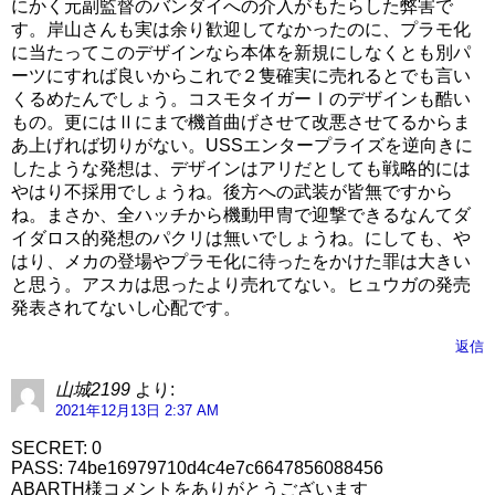
にかく元副監督のバンダイへの介入がもたらした弊害で
す。岸山さんも実は余り歓迎してなかったのに、プラモ化
に当たってこのデザインなら本体を新規にしなくとも別パ
ーツにすれば良いからこれで２隻確実に売れるとでも言い
くるめたんでしょう。コスモタイガーⅠのデザインも酷い
もの。更にはⅡにまで機首曲げさせて改悪させてるからま
あ上げれば切りがない。USSエンタープライズを逆向きに
したような発想は、デザインはアリだとしても戦略的には
やはり不採用でしょうね。後方への武装が皆無ですから
ね。まさか、全ハッチから機動甲冑で迎撃できるなんてダ
イダロス的発想のパクリは無いでしょうね。にしても、や
はり、メカの登場やプラモ化に待ったをかけた罪は大きい
と思う。アスカは思ったより売れてない。ヒュウガの発売
発表されてないし心配です。
返信
山城2199
より:
2021年12月13日 2:37 AM
SECRET: 0
PASS: 74be16979710d4c4e7c6647856088456
ABARTH様コメントをありがとうございます