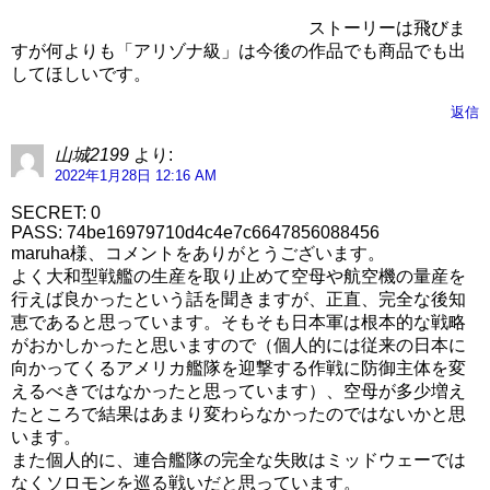
ストーリーは飛びま
すが何よりも「アリゾナ級」は今後の作品でも商品でも出
してほしいです。
返信
山城2199
より:
2022年1月28日 12:16 AM
SECRET: 0
PASS: 74be16979710d4c4e7c6647856088456
maruha様、コメントをありがとうございます。
よく大和型戦艦の生産を取り止めて空母や航空機の量産を
行えば良かったという話を聞きますが、正直、完全な後知
恵であると思っています。そもそも日本軍は根本的な戦略
がおかしかったと思いますので（個人的には従来の日本に
向かってくるアメリカ艦隊を迎撃する作戦に防御主体を変
えるべきではなかったと思っています）、空母が多少増え
たところで結果はあまり変わらなかったのではないかと思
います。
また個人的に、連合艦隊の完全な失敗はミッドウェーでは
なくソロモンを巡る戦いだと思っています。