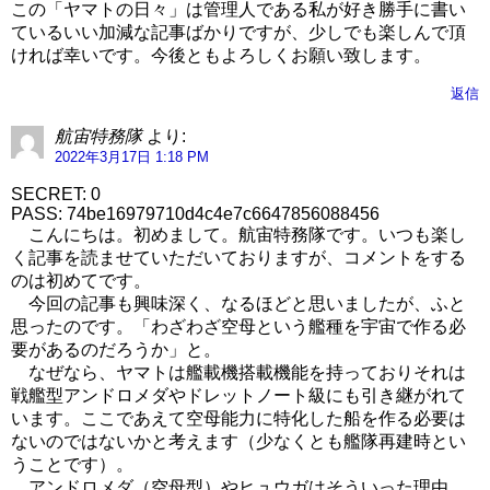
この「ヤマトの日々」は管理人である私が好き勝手に書い
ているいい加減な記事ばかりですが、少しでも楽しんで頂
ければ幸いです。今後ともよろしくお願い致します。
返信
航宙特務隊
より:
2022年3月17日 1:18 PM
SECRET: 0
PASS: 74be16979710d4c4e7c6647856088456
こんにちは。初めまして。航宙特務隊です。いつも楽し
く記事を読ませていただいておりますが、コメントをする
のは初めてです。
今回の記事も興味深く、なるほどと思いましたが、ふと
思ったのです。「わざわざ空母という艦種を宇宙で作る必
要があるのだろうか」と。
なぜなら、ヤマトは艦載機搭載機能を持っておりそれは
戦艦型アンドロメダやドレットノート級にも引き継がれて
います。ここであえて空母能力に特化した船を作る必要は
ないのではないかと考えます（少なくとも艦隊再建時とい
うことです）。
アンドロメダ（空母型）やヒュウガはそういった理由