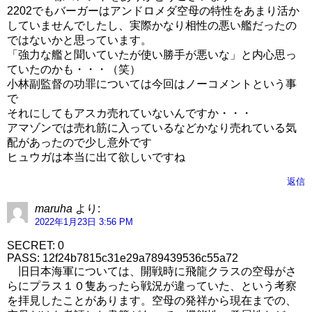
2202でもバーガーはアンドロメダ空母の特性をあまり活か
していませんでしたし、実際かなり相性の悪い艦だったの
ではないかと思っています。
「強力な艦と聞いていたが使い勝手が悪いな」と内心思っ
ていたのかも・・・（笑）
小林副監督の功罪については今回はノーコメントという事
で
それにしてもアスカ売れていないんですか・・・
アマゾンでは売れ筋に入っているなどかなり売れている気
配があったので少し意外です
ヒュウガは本当に出て欲しいですね
返信
maruha
より:
2022年1月23日 3:56 PM
SECRET: 0
PASS: 12f24b7815c31e29a789439536c55a72
旧日本海軍については、開戦時に飛龍クラスの空母がさ
らにプラス１０隻あったら戦況が違っていた、という考察
を拝見したことがあります。空母の発祥から現在までの、