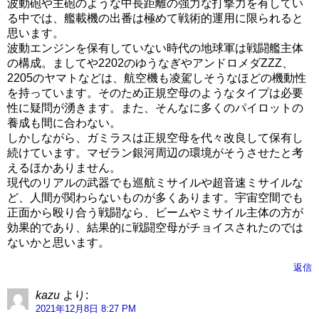
波動砲や主砲のような中長距離の強力な打撃力を有してい
る中では、艦載機の出番は極めて戦術的運用に限られると
思います。
波動エンジンを保有していない時代の地球軍は戦闘艦主体
の構成。ましてや2202のゆうなぎやアンドロメダZZZ、
2205のヤマトなどは、航空機も凌駕しそうなほどの機動性
を持っています。そのため正規空母のようなタイプは必要
性に疑問が湧きます。また、そんなに多くのパイロットの
養成も間に合わない。
しかしながら、ガミラスは正規空母を代々改良して保有し
続けています。マゼラン銀河周辺の環境がそうさせたと考
えるほかありません。
現代のリアルの武器でも巡航ミサイルや超音速ミサイルな
ど、人間が関わらないものが多くあります。宇宙空間でも
正面から殴り合う戦闘なら、ビームやミサイル主体の方が
効果的であり、結果的に戦闘空母がチョイスされたのでは
ないかと思います。
返信
kazu
より:
2021年12月8日 8:27 PM