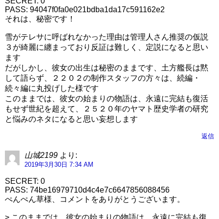
SECRET: 0
PASS: 94047f0fa0e021bdba1da17c591162e2
それは、秘密です！
雪がテレサに呼ばれなかった理由は管理人さん推奨の仮説
３が綺麗に纏まっており反証は難しく、定説になると思い
ます
だがしかし、彼女の出生は秘密のままです、土方艦長は黙
して語らず、２２０２の制作スタッフの方々は、続編・
続々編に丸投げした様です
このままでは、彼女の始まりの物語は、永遠に完結も復活
もせず世紀を超えて、２５２０年のヤマト歴史学者の研究
と悩みのネタになると思い妄想します
返信
山城2199
より:
2019年3月30日 7:34 AM
SECRET: 0
PASS: 74be16979710d4c4e7c6647856088456
ぺんぺん草様、コメントをありがとうございます。
> このままでは、彼女の始まりの物語は、永遠に完結も復