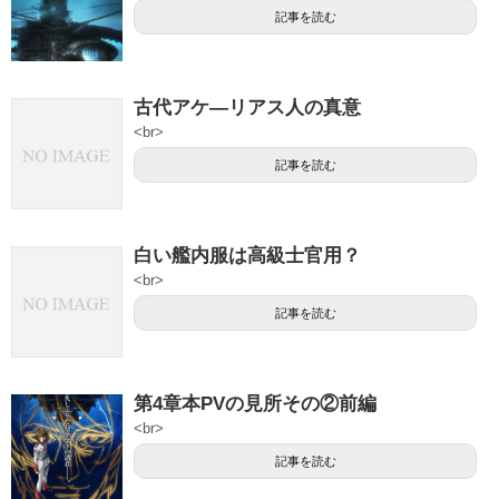
記事を読む
古代アケ―リアス人の真意
<br>
記事を読む
白い艦内服は高級士官用？
<br>
記事を読む
第4章本PVの見所その②前編
<br>
記事を読む