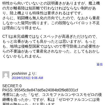
特性から向いていないとの説明書きがありますが、艦上機
の方が離着陸は短距離で行わなければならない制約があ
り、陸上機よりも特殊性は要求されるはずです。
さらに、戦闘機も無人化の方向でしたので、なおさら量産
しなかった疑問が残ります。この段階ならパイロット不足
は理由になり得ません。
CT Iは未完成機ではなくスペックが高過ぎただけなので、
もっと出番があっても良かったとは思いますが。もっと
も、地球は侵略型国家ではないので専守防衛上の必要性か
らの不要論があって量産化されなかった、としてもおかし
くないかもしれません。
返信
yoshirinn
より:
2019年5月6日 9:06 AM
SECRET: 0
PASS: 95545c8e847dd5e24084bf2f9d8331cf
考察1にあった「なぜ、コスモファルコンやコスモゼロの後
継機を造ったか」ですが、私は「ゼロやファルコンには発
展性が無かった」だと思います。