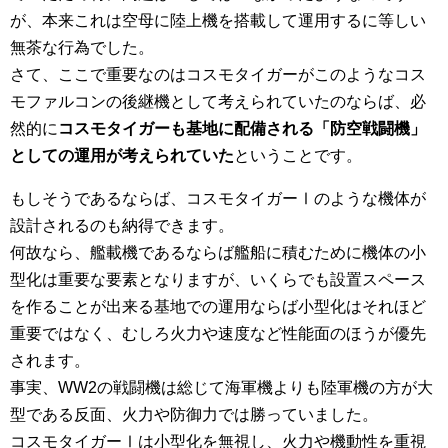
が、本来これは空母に陸上機を搭載して運用するに等しい
無茶な行為でした。
さて、ここで重要なのはコスモタイガーがこのようなコス
モファルコンの後継機として考えられていたのならば、必
然的に
コスモタイガーも基地に配備される「防空戦闘機」
としての運用が考えられていた
ということです。
もしそうであるならば、コスモタイガーⅠのような機体が
設計されるのも納得できます。
何故なら、艦載機であるならば艦船に積むために機体の小
型化は重要な要素となりますが、いくらでも設置スペース
を作ることが出来る基地での運用ならば小型化はそれほど
重要ではなく、むしろ火力や速度など性能面のほうが優先
されます。
事実、WW2の戦闘機は総じて海軍機よりも陸軍機の方が大
型である反面、火力や防御力では勝っていました。
コスモタイガーⅠは小型化を無視し、火力や機動性を重視