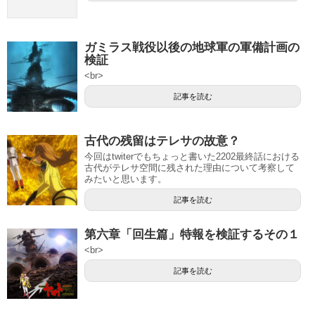
ガミラス戦役以後の地球軍の軍備計画の
検証
<br>
記事を読む
古代の残留はテレサの故意？
今回はtwiterでもちょっと書いた2202最終話における
古代がテレサ空間に残された理由について考察して
みたいと思います。
記事を読む
第六章「回生篇」特報を検証するその１
<br>
記事を読む