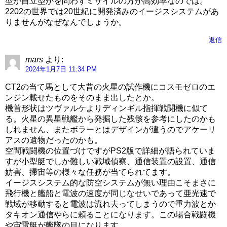
型か自立型かを問わずミサイルの方が高効率なのでは。
2202の世界では20世紀に開発済みのイージスシステムがあ
りませんがなぜなんでしょうか。
返信
mars
より:
2024年1月7日 11:34 PM
CT2の当て馬として大昔の火星の試作機にコスモゼロのエ
ンジン載せたものをそのまま出したとか。
機首形状はツヴァルケよりディンギル指揮戦闘機に似て
る。火星の異星戦艦から発掘した残骸を参考にしたのかも
しれません、またボラーとはデザインが違うのでアケーリ
アスの遺物だったのかも。
空間戦闘機の位置づけですがPS2版で詳細が語られていま
すが小型艇でしか難しい戦域偵察、通信装置の設置、通信
妨害、掃宙等の様々な任務が当てられてます。
イージスシステム的な防空システムが無い理由こそまさに
飛行機と艦船と電波の速度が同じなせいであって亜光速で
戦域が移動すると電波は流れ去ってしまうので重力波とか
タキオン通信やらに頼ることになります。この場合戦闘機
や宙雷艇が艦隊の目になります。