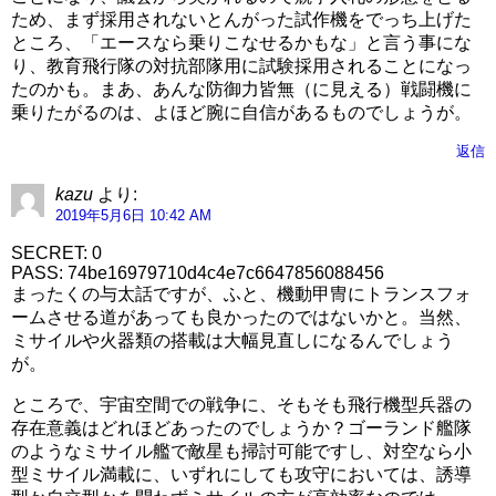
ため、まず採用されないとんがった試作機をでっち上げた
ところ、「エースなら乗りこなせるかもな」と言う事にな
り、教育飛行隊の対抗部隊用に試験採用されることになっ
たのかも。まあ、あんな防御力皆無（に見える）戦闘機に
乗りたがるのは、よほど腕に自信があるものでしょうが。
返信
kazu
より:
2019年5月6日 10:42 AM
SECRET: 0
PASS: 74be16979710d4c4e7c6647856088456
まったくの与太話ですが、ふと、機動甲冑にトランスフォ
ームさせる道があっても良かったのではないかと。当然、
ミサイルや火器類の搭載は大幅見直しになるんでしょう
が。
ところで、宇宙空間での戦争に、そもそも飛行機型兵器の
存在意義はどれほどあったのでしょうか？ゴーランド艦隊
のようなミサイル艦で敵星も掃討可能ですし、対空なら小
型ミサイル満載に、いずれにしても攻守においては、誘導