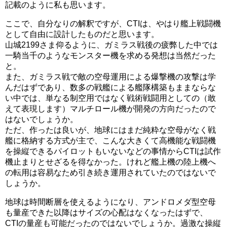
記載のように私も思います。
ここで、自分なりの解釈ですが、CTIは、やはり艦上戦闘機
として自由に設計したものだと思います。
山城2199さま仰るように、ガミラス戦後の疲弊した中では
一騎当千のようなモンスター機を求める発想は当然だった
と。
また、ガミラス戦で敵の空母運用による爆撃機の攻撃は学
んだはずであり、数多の戦艦による艦隊構築もままならな
い中では、単なる制空用ではなく戦術戦闘用としての（敢
えて表現します）マルチロール機が開発の方向だったので
はないでしょうか。
ただ、作ったは良いが、地球にはまだ純粋な空母がなく戦
艦に格納する方式が主で、こんな大きくて高機能な戦闘機
を操縦できるパイロットもいないなどの事情からCTIは試作
機止まりとせざるを得なかった。けれど艦上機の陸上機へ
の転用は容易なため引き続き運用されていたのではないで
しょうか。
地球は時間断層を使えるようになり、アンドロメダ型空母
も量産できた以降はサイズの心配はなくなったはずで、
CTIの量産も可能だったのではないでしょうか。過激な操縦