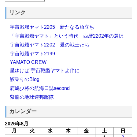
リンク
宇宙戦艦ヤマト2205 新たなる旅立ち
「宇宙戦艦ヤマト」という時代 西暦2202年の選択
宇宙戦艦ヤマト2202 愛の戦士たち
宇宙戦艦ヤマト2199
YAMATO CREW
星ゆけば 宇宙戦艦ヤマトよ伴に
鮫乗りのBlog
鹿嶋少将の航海日誌second
紫龍の地球連邦艦隊
カレンダー
2026年8月
月
火
水
木
金
土
日