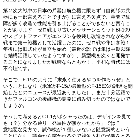
第２次大戦中の日本の兵器は航空機に限らず（自衛隊の兵
器にも一部言えることですが）に言える欠点で、華奢で故
障が多く改造で性能を引き上げることができないと言うこ
とがあります。ゼロ戦より古いメッサーシュミットBf-109
やスピットファイアがエンジンを換装し改造されながら終
戦まで第一戦機として活躍したのに、ゼロ戦や隼は参戦１
年後には旧式化が目立ち始め（最近の説では隼は中期以降
も結構活躍していたようですが）、新型機を次々と開発す
ることになりましたが戦時ならともかく、平和な時代には
不合理です。
そこで、F-15のように「末永く使えるやつを作ろうぜ」と
いうことになり（米軍がF-15の最新型のF-15EXの調達を開
始したとのニュースが最近ありました）、まだ十分活躍で
きたファルコンの後継機の開発に踏み切ったのではないで
しょうか。
そうして考えるとCT-1がポシャったのは、デザインを見て
も（？）分かる通り「発展性が無かったから」では？
意地悪な見方で、試作機が１種しかないと随意契約という
ことになり、議会から突かれるので競争入札の形態をとる