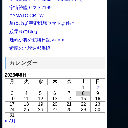
宇宙戦艦ヤマト2199
YAMATO CREW
星ゆけば 宇宙戦艦ヤマトよ伴に
鮫乗りのBlog
鹿嶋少将の航海日誌second
紫龍の地球連邦艦隊
カレンダー
2026年8月
月
火
水
木
金
土
日
1
2
3
4
5
6
7
8
9
10
11
12
13
14
15
16
17
18
19
20
21
22
23
24
25
26
27
28
29
30
31
« 7月