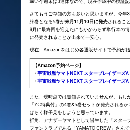
幸い今週末は3連休なので、現在作成中の検証
さてもうご存知の方も多いと思いますが、今年8
終巻となる5巻が
来月11月10日に発売
されるこ
8月に最終回を迎えたにもかかわらず単行本の
に発売されることが出来て一安心。
現在、Amazonをはじめ各通販サイトで予約が
【Amazon予約ページ】
・
宇宙戦艦ヤマトNEXT スターブレイザーズΛ (
・
宇宙戦艦ヤマトNEXT スターブレイザーズΛ (
また、現時点では告知されていませんが、もしかし
「YC特典付」の4巻&5巻セットが発売される
ばらく様子見をしようと思っています。
折角、アナザーヤマトとして誕生した「スター
ファンクラブである「YAMATO CREW」さ