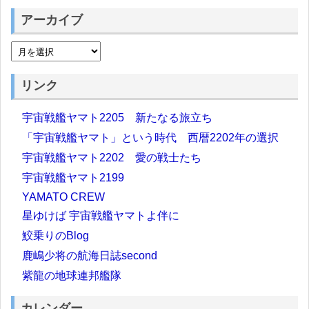
アーカイブ
リンク
宇宙戦艦ヤマト2205 新たなる旅立ち
「宇宙戦艦ヤマト」という時代 西暦2202年の選択
宇宙戦艦ヤマト2202 愛の戦士たち
宇宙戦艦ヤマト2199
YAMATO CREW
星ゆけば 宇宙戦艦ヤマトよ伴に
鮫乗りのBlog
鹿嶋少将の航海日誌second
紫龍の地球連邦艦隊
カレンダー