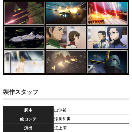
製作スタッフ
脚本
出渕裕
絵コンテ
滝川和男
演出
江上潔