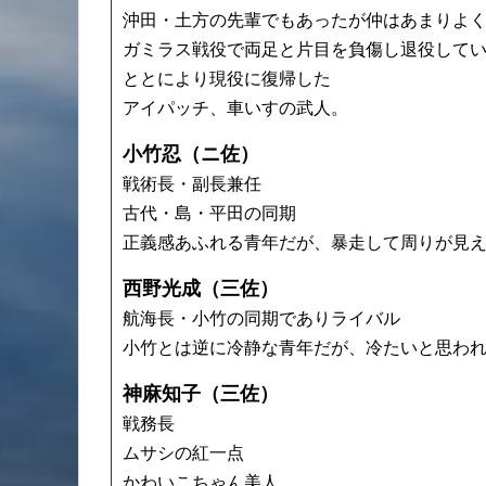
沖田・土方の先輩でもあったが仲はあまりよ
ガミラス戦役で両足と片目を負傷し退役して
ととにより現役に復帰した
アイパッチ、車いすの武人。
小竹忍（ニ佐）
戦術長・副長兼任
古代・島・平田の同期
正義感あふれる青年だが、暴走して周りが見
西野光成（三佐）
航海長・小竹の同期でありライバル
小竹とは逆に冷静な青年だが、冷たいと思わ
神麻知子（三佐）
戦務長
ムサシの紅一点
かわいこちゃん美人