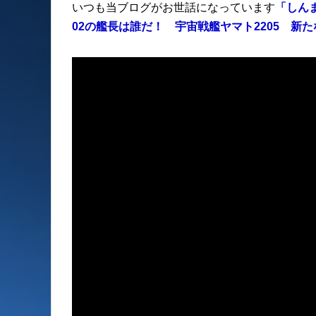
いつも当ブログがお世話になっています
「しん
02の艦長は誰だ！ 宇宙戦艦ヤマト2205 新