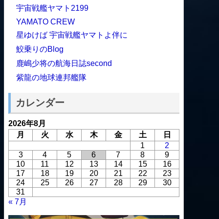
宇宙戦艦ヤマト2199
YAMATO CREW
星ゆけば 宇宙戦艦ヤマトよ伴に
鮫乗りのBlog
鹿嶋少将の航海日誌second
紫龍の地球連邦艦隊
カレンダー
2026年8月
月
火
水
木
金
土
日
1
2
3
4
5
6
7
8
9
10
11
12
13
14
15
16
17
18
19
20
21
22
23
24
25
26
27
28
29
30
31
« 7月