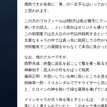
偶然ですが名前に「勇」の一文字もはいってお
と思われます。
この方のプロフィールは8割方は私が勝手にで
車いすの武人。」という部分はオリジナル通り
この初期案では主人公の小竹以外戦死するとい
主要なキャラの中では真っ先に戦死して小竹が
沖田艦長でこの展開をやらなくて本当に良かっ
なお、他のクルーですが、
西野光成：終盤に反乱を起こして艦を乗っ取る
神麻知子：恋人の小竹をかばって戦死
篠田正明：片思いしている神に良いところを見
田崎恭一郎：イスカンダルでアナライザーと共
と、ヒロインの神を除いて碌な最期を遂げてい
メインキャラが次々命を落とすといえば、「さ
実によく考えられていたと、このキャラ達の最