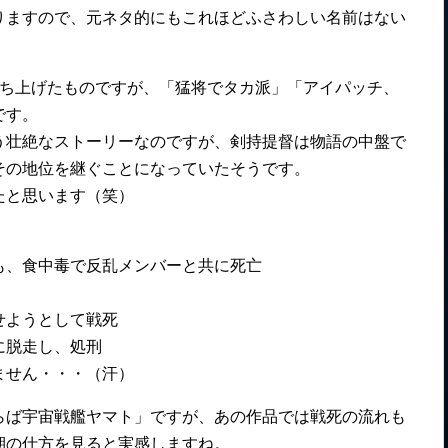
りますので、元ネタ的にもこれほどふさわしい名前はない
っち上げたものですが、「猛将でタカ派」「アイパッチ、
です。
う壮絶なストーリーなのですが、剣持提督は物語の中盤で
その地位を継ぐことになっていたそうです。
たと思います（笑）
も、食中毒で反乱メンバーと共に死亡
せようとして戦死
に脱走し、処刑
ません・・・（汗）
らば宇宙戦艦ヤマト」ですが、あの作品では戦死の流れも
期の仕方を見ると実感しますね。