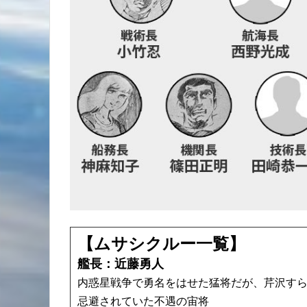
【ムサシクルー一覧】
艦長：近藤勇人
内惑星戦争で勇名をはせた猛将だが、芹沢す
忌避されていた不遇の宙将