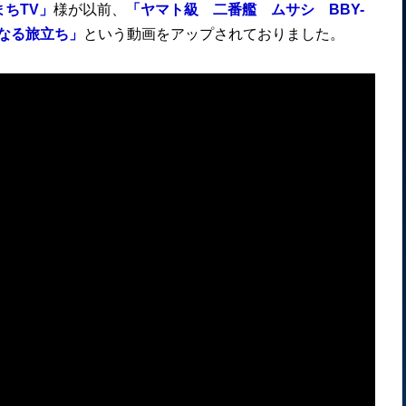
まちTV」
様が以前、
「ヤマト級 二番艦 ムサシ BBY-
たなる旅立ち」
という動画をアップされておりました。