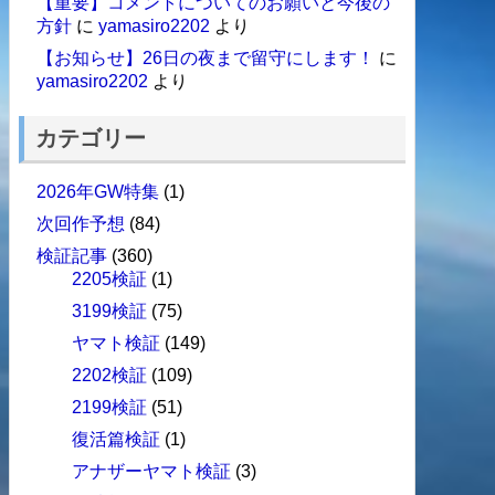
【重要】コメントについてのお願いと今後の
方針
に
yamasiro2202
より
【お知らせ】26日の夜まで留守にします！
に
yamasiro2202
より
カテゴリー
2026年GW特集
(1)
次回作予想
(84)
検証記事
(360)
2205検証
(1)
3199検証
(75)
ヤマト検証
(149)
2202検証
(109)
2199検証
(51)
復活篇検証
(1)
アナザーヤマト検証
(3)