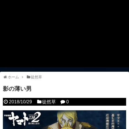
ホーム
徒然草
影の薄い男
2018/10/29
徒然草
0