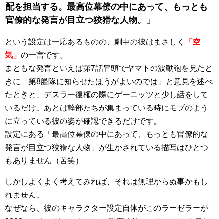
配を担当する。最高位幕僚の中にあって、もっとも
官僚的な発言が目立つ狡猾な人物。」
という設定は一応あるものの、劇中の彼はまさしく
「空
気」
の一言です。
まともな発言といえば第7話冒頭でヤマトの波動砲を見たと
きに「第8艦隊に知らせたほうがよいのでは」と意見を述べ
たときと、デスラー復権の際にゲーニッツと少し話をして
いるだけ。あとは幹部たちが集まっている時にモブのよう
に立っている彼の姿が確認できるだけです。
設定にある「最高位幕僚の中にあって、もっとも官僚的な
発言が目立つ狡猾な人物」が生かされている描写はひとつ
もありません（苦笑）
しかしよくよく考えてみれば、それは無理からぬ事かもし
れません。
なぜなら、彼のキャラクター設定自体がこのラーゼラーが