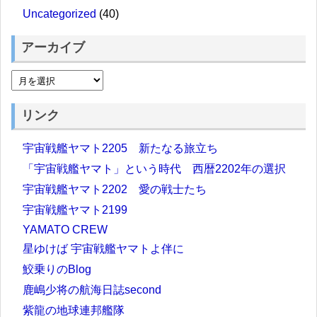
Uncategorized
(40)
アーカイブ
リンク
宇宙戦艦ヤマト2205 新たなる旅立ち
「宇宙戦艦ヤマト」という時代 西暦2202年の選択
宇宙戦艦ヤマト2202 愛の戦士たち
宇宙戦艦ヤマト2199
YAMATO CREW
星ゆけば 宇宙戦艦ヤマトよ伴に
鮫乗りのBlog
鹿嶋少将の航海日誌second
紫龍の地球連邦艦隊