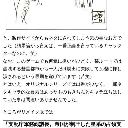
と、製作サイドからもネタにされてしまう気の毒なお方で
した（結果論から言えば、一番正論を言っているキャラク
ターなのに。笑）
なお、このゲームでも何気に扱いがひどく、某ルートでは
崩壊する彗星都市から一人だけ脱出に失敗して瓦礫に押し
潰されるという最期を遂げています（苦笑）
とはいえ、オリジナルシリーズでは出番が少なく、一部ネ
タキャラ的な要素はあったものもきちんとキャラ立ちはし
ていた事は間違いありませんでした。
ところがリメイク版では
「支配庁軍務総議長。帝国が制圧した星系の占領支