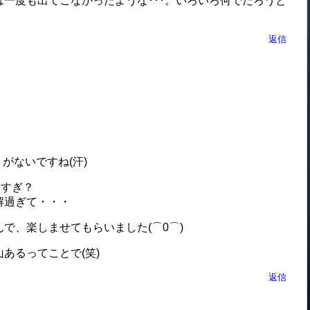
一度も出てこなかったような･･･。いろいろ何でだろうと
返信
キリがないですね(汗)
しすぎ？
解過ぎて・・・
で、楽しませてもらいました(⌒0⌒)
あるってことで(笑)
返信