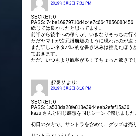
2019年3月2日 7:31 PM
SECRET: 0
PASS: 74be16979710d4c4e7c6647856088456
総じては良かったと思ってます。
前半から後半への移りが、いきなりそっちに行
ただヤマトが次元潜航艇のように現れたのが違
まだ詳しいネタバレ的な書き込みは控えたほう
ておきます。
ただ、いつもより観客が多くてちょっと驚きでし
鮫乗り
より:
2019年3月2日 8:16 PM
SECRET: 0
PASS: 1a538da28fe818e3944eeb2efef15a36
kazu さんと同じ感想を同じシーンで感じました
初日の夕方で、サントラを含めて、グッズは売
サントラといえば・・・