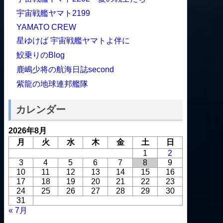
宇宙戦艦ヤマト2199
YAMATO CREW
星ゆけば 宇宙戦艦ヤマトよ伴に
鮫乗りのBlog
鹿嶋少将の航海日誌second
紫龍の地球連邦艦隊
カレンダー
2026年8月
月
火
水
木
金
土
日
1
2
3
4
5
6
7
8
9
10
11
12
13
14
15
16
17
18
19
20
21
22
23
24
25
26
27
28
29
30
31
« 7月