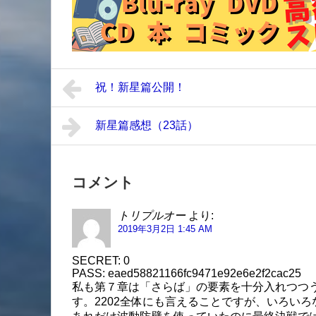
祝！新星篇公開！
新星篇感想（23話）
コメント
トリプルオー
より:
2019年3月2日 1:45 AM
SECRET: 0
PASS: eaed58821166fc9471e92e6e2f2cac25
私も第７章は「さらば」の要素を十分入れつつ
す。2202全体にも言えることですが、いろい