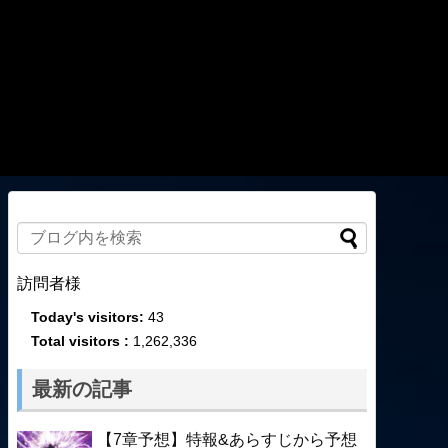
訪問者様
Today's visitors:
43
Total visitors :
1,262,336
最新の記事
【7章予想】特報&あらすじから予想