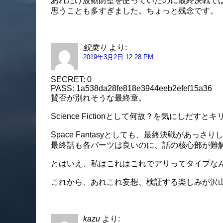
あれだけ波動防壁を使っていたのに最終決戦では
思うことも多すぎました。ちょっと残念です。
鮫乗り
より:
2019年3月2日 12:28 PM
SECRET: 0
PASS: 1a538da28fe818e3944eeb2efef15a36
賛否が別れそうな最終章。
Science Fictionとして何故？を気にしだすと
Space Fantasyとしても、最終決戦があっさり
最終話も各パーツは良いのに、話の核心部が難
とはいえ、私はこれはこれでアリってタイプなん
これから、あれこれ妄想、検証する楽しみが沢山
kazu
より: