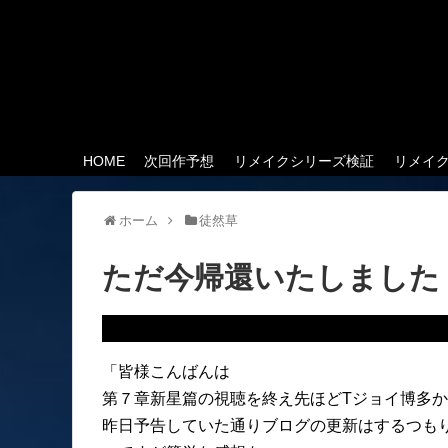
HOME
次回作予想
リメイクシリーズ検証
リメイ
ホーム
徒然草
ただ今帰還いたしました
「皆様こんばんは
第７章新星篇の視聴を終え先ほどTジョイ博多
昨日予告していた通りブログの更新はするつも