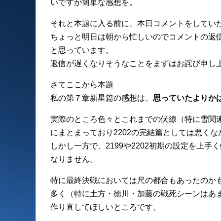
いですが簡単な感想を。
それと本題に入る前に、本日コメントをしてい
ちょっと明日は朝から忙しいのでコメントの返
と思っています。
返信が遅くなりそうなことをまずはお詫び申し
さてここから本題
私の第７章新星篇の感想は、
思っていたよりか
実際のところ色々とこれまでの伏線（特に雪関
にまとまっており2202の完結篇としては悪く
しかし一方で、2199や2202初期の設定を上
なりません。
特に最終決戦においては尺の都合もあったのか
多く（特に土方・徳川・加藤の戦死シーンはあ
作り直してほしいところです。