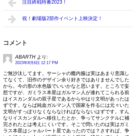
注目終戦特番2023！
祝！劇場版2部作イベント上映決定！
コメント
ABARTH
より:
2023年8月6日 12:17 PM
ご無沙汰してます。サーシャの艦内服は実はあまり意識し
てなくて、旧作のデザイン余り好きではありませんでした
から。今の形の水色版でいいかなと思います。ところで妄
想ですが、ガミラス本星はガルマン人が連れてこられる前
はイスカンダルの双子星であるからやはり文明があったは
ずです。ならば純血ガルマン人で国家を作るには元々いた
文明がすっぽりなくならなければならないはずです。すん
なりイスカンダルへ移住したとか、争ってサンクテルに補
完されたとは考えにくいです。そこで閃いたのは実はガミ
ラス本星はシャルバート星であったのでは？さすれば、争