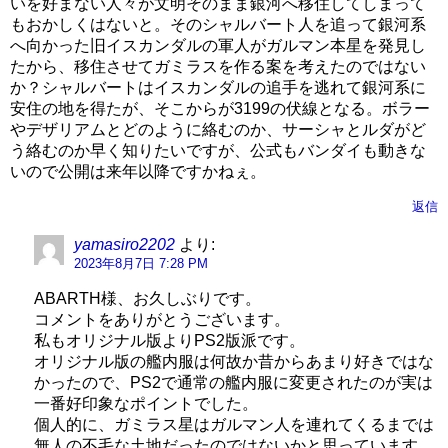
いを好まない人々が文明そのまま銀河へ移住してしまって
もおかしくはないと。そのシャルバート人を追って銀河系
へ向かった旧イスカンダルの軍人がガルマン本星を発見し
たから、移住させてガミラスを作る案を考えたのではない
か？シャルバートはイスカンダルの追手を逃れて銀河系に
安住の地を得たが、そこからが3199の伏線となる。ボラー
やデザリアムとどのように絡むのか、サーシャとルダがど
う絡むのか早く知りたいですが、公式もバンダイも動きな
いので公開は来年以降ですかねぇ。
返信
yamasiro2202
より:
2023年8月7日 7:28 PM
ABARTH様、お久しぶりです。
コメントをありがとうございます。
私もオリジナル版よりPS2版派です。
オリジナル版の艦内服は何故か昔からあまり好きではな
かったので、PS2で通常の艦内服に変更されたのが実は
一番好印象なポイントでした。
個人的に、ガミラス星はガルマン人を連れてくるまでは
無人の不毛な土地だったのではないかと思っています。