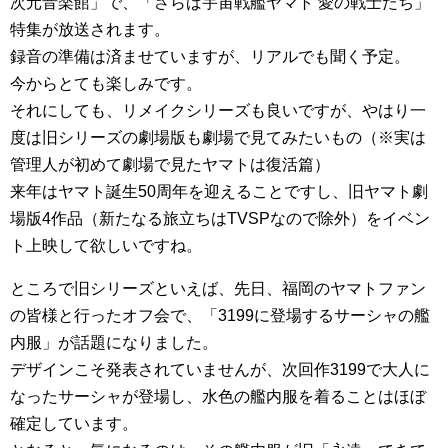
次元音楽館」で、「さらば宇宙戦艦ヤマト 愛の戦士たち」
特集が放送されます。
録音の準備は済ませていますが、リアルでも聞く予定。
今からとても楽しみです。
それにしても、リメイクシリーズも良いですが、やはり一
度は旧シリーズの劇場版も劇場で見てみたいもの（※実は
管理人が初めて劇場で見たヤマトは復活篇）
来年はヤマト誕生50周年を迎えることですし、旧ヤマト劇
場版4作品（新たなる旅立ちはTVSPなので除外）をイベン
ト上映して欲しいですね。
ところで旧シリーズといえば、先日、福岡のヤマトファン
の皆様と行ったオフ会で、「3199に登場するサーシャの艦
内服」が話題になりました。
デザインこそ発表されていませんが、次回作3199で大人に
なったサーシャが登場し、水色の艦内服を着ることはほぼ
確定しています。