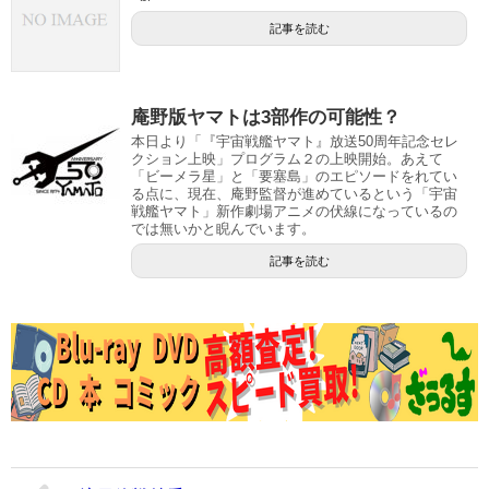
記事を読む
庵野版ヤマトは3部作の可能性？
本日より「『宇宙戦艦ヤマト』放送50周年記念セレ
クション上映」プログラム２の上映開始。あえて
「ビーメラ星」と「要塞島」のエピソードをれてい
る点に、現在、庵野監督が進めているという「宇宙
戦艦ヤマト」新作劇場アニメの伏線になっているの
では無いかと睨んでいます。
記事を読む