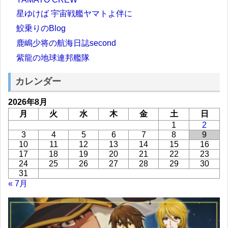
星ゆけば 宇宙戦艦ヤマトよ伴に
鮫乗りのBlog
鹿嶋少将の航海日誌second
紫龍の地球連邦艦隊
カレンダー
2026年8月
月
火
水
木
金
土
日
1
2
3
4
5
6
7
8
9
10
11
12
13
14
15
16
17
18
19
20
21
22
23
24
25
26
27
28
29
30
31
« 7月