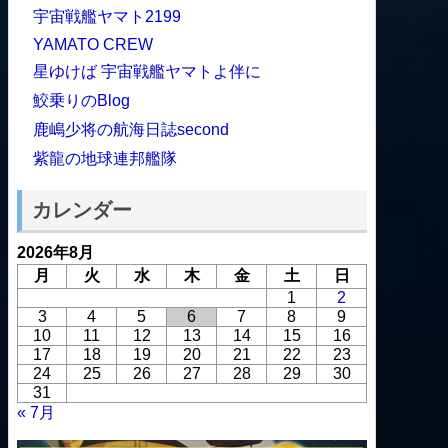
宇宙戦艦ヤマト2199
YAMATO CREW
星ゆけば 宇宙戦艦ヤマトよ伴に
鮫乗りのBlog
鹿嶋少将の航海日誌second
紫龍の地球連邦艦隊
カレンダー
2026年8月
月
火
水
木
金
土
日
1
2
3
4
5
6
7
8
9
10
11
12
13
14
15
16
17
18
19
20
21
22
23
24
25
26
27
28
29
30
31
« 7月