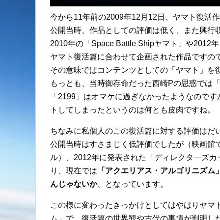
今から11年前の2009年12月12日、ヤマト復
公開当時、作品としての評価は低く、また興行
2010年の「Space Battle Shipヤマト」
ヤマト復活篇に合わせて企画された作品ですの
その意味ではコンテンツとしての「ヤマト」を
もっとも、当時御存命だった西崎Pの思惑では「復活篇」
「2199」はオマケに過ぎなかったようなのです
トしてしまったというのは何とも皮肉ですね。
ちなみに私個人のこの復活篇に対する評価はだ
公開当時はすさまじく低評価でしたが（映画館
ル）、2012年に発表された「ディレクタ―ズ
り、現在では
「アクエリアス・アルゴリニズム
んじゃないか
、となっています。
この様に変わったきっかけとしてはやはりヤマ
ム」で、復活篇の世界観や古代の事情が判明し