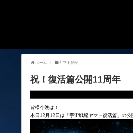
ホーム
ヤマト雑記
祝！復活篇公開11周年
皆様今晩は！
本日12月12日は「宇宙戦艦ヤマト復活篇」の公