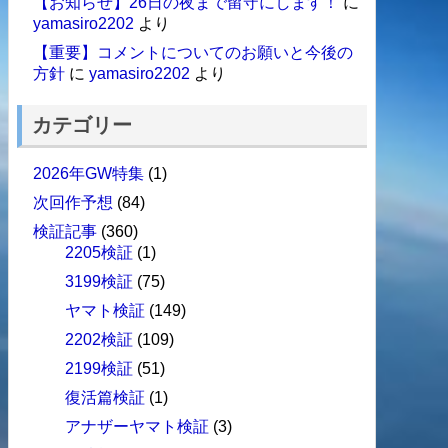
【お知らせ】26日の夜まで留守にします！
に
yamasiro2202
より
【重要】コメントについてのお願いと今後の
方針
に
yamasiro2202
より
カテゴリー
2026年GW特集
(1)
次回作予想
(84)
検証記事
(360)
2205検証
(1)
3199検証
(75)
ヤマト検証
(149)
2202検証
(109)
2199検証
(51)
復活篇検証
(1)
アナザーヤマト検証
(3)