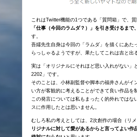
これはTwitter機能の1つである「質問箱」
「仕事（今回のラムダ？）」を引き受けるまで
す。
吾嬬先生自身は今回の「ラムダ」を描くにあた
らっしゃるようですが、果たしてこれは吉と出
実は「オリジナルにそれほど思い入れがない」
2202」です。
そのことは、小林副監督や脚本の福井さんがイ
い方が客観的に考えることができて良い作品を
この発言については私もまったく的外れではない
スに作用したとは思いません。
むしろ私の考えとしては、2次創作の場合（リ
リジナルに対して愛があるからと言ってよい作
絶対にならない
と思います。