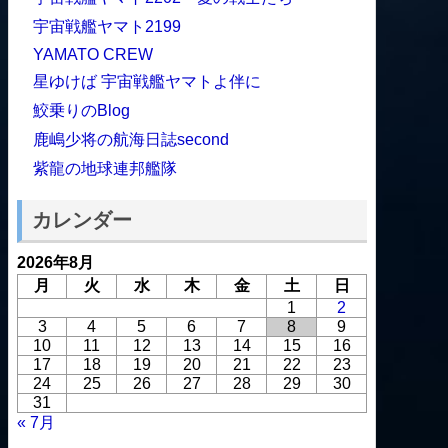
宇宙戦艦ヤマト2199
YAMATO CREW
星ゆけば 宇宙戦艦ヤマトよ伴に
鮫乗りのBlog
鹿嶋少将の航海日誌second
紫龍の地球連邦艦隊
カレンダー
2026年8月
月
火
水
木
金
土
日
1
2
3
4
5
6
7
8
9
10
11
12
13
14
15
16
17
18
19
20
21
22
23
24
25
26
27
28
29
30
31
« 7月