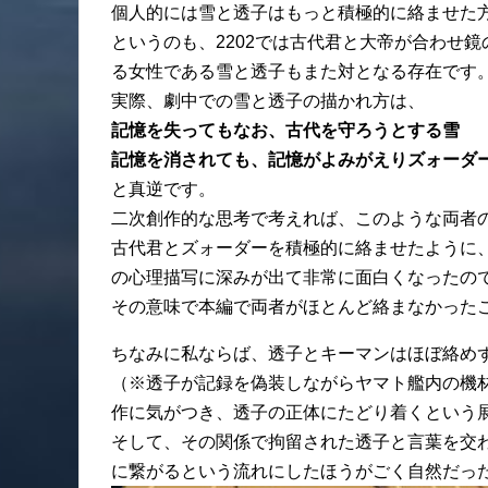
個人的には雪と透子はもっと積極的に絡ませた方
というのも、2202では古代君と大帝が合わせ
る女性である雪と透子もまた対となる存在です
実際、劇中での雪と透子の描かれ方は、
記憶を失ってもなお、古代を守ろうとする雪
記憶を消されても、記憶がよみがえりズォーダ
と真逆です。
二次創作的な思考で考えれば、このような両者
古代君とズォーダーを積極的に絡ませたように
の心理描写に深みが出て非常に面白くなったの
その意味で本編で両者がほとんど絡まなかった
ちなみに私ならば、透子とキーマンはほぼ絡め
（※透子が記録を偽装しながらヤマト艦内の機
作に気がつき、透子の正体にたどり着くという
そして、その関係で拘留された透子と言葉を交
に繋がるという流れにしたほうがごく自然だっ