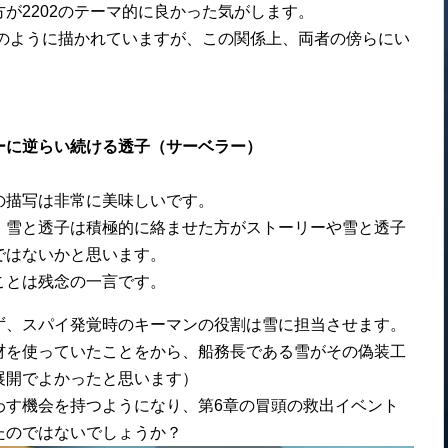
が2202のテーマ的に良かった気がします。
鏡のように描かれていますが、この関係上、両者の傍らにい
。
ーに逆らい続ける透子（サーベラー）
の描写は非常に美味しいです。
、雪と透子は積極的に絡ませた方がストーリーや雪と透子
ではないかと思います。
ことは残念の一言です。
ず、スパイ発覚時のキーマンの役割は雪に担当させます。
材を使っていたことをから、船務長である雪がその偽装工
展開でよかったと思います）
わす機会を持つようになり、第6章の冒頭の救出イベント
たのではないでしょうか？