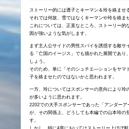
ストーリー的には透子とキーマン＆玲を絡ませ
それでは何故、雪ではなくキーマンや玲を絡ま
これについては、正直なところ、ストーリー的
因が強いような気がします。
まず主人公サイドの男性スパイを誘惑する敵サ
る「亡国のイージス」でも描かれた展開であり
しょう。
そのため、単に「そのシュチエ―ションをヤマ
子を絡ませたのではないかと思われます。
一方、玲についてはスポンサーの意向により玲
が多いように思われます。
2202での大手スポンサーであった「アンダー
が、その関係上、どうしても本編での山本玲の
す。
しかし、特に4章においてはストーリー上ほぼ