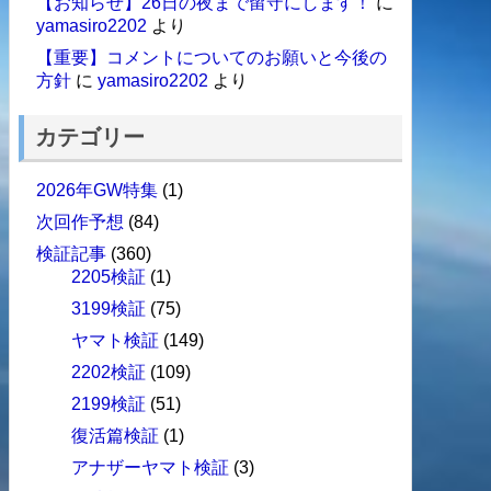
【お知らせ】26日の夜まで留守にします！
に
yamasiro2202
より
【重要】コメントについてのお願いと今後の
方針
に
yamasiro2202
より
カテゴリー
2026年GW特集
(1)
次回作予想
(84)
検証記事
(360)
2205検証
(1)
3199検証
(75)
ヤマト検証
(149)
2202検証
(109)
2199検証
(51)
復活篇検証
(1)
アナザーヤマト検証
(3)