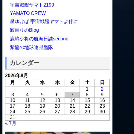
宇宙戦艦ヤマト2199
YAMATO CREW
星ゆけば 宇宙戦艦ヤマトよ伴に
鮫乗りのBlog
鹿嶋少将の航海日誌second
紫龍の地球連邦艦隊
カレンダー
2026年8月
月
火
水
木
金
土
日
1
2
3
4
5
6
7
8
9
10
11
12
13
14
15
16
17
18
19
20
21
22
23
24
25
26
27
28
29
30
31
« 7月