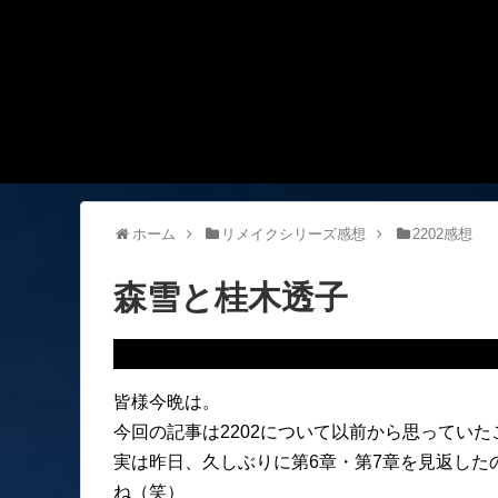
ホーム
リメイクシリーズ感想
2202感想
森雪と桂木透子
皆様今晩は。
今回の記事は2202について以前から思ってい
実は昨日、久しぶりに第6章・第7章を見返した
ね（笑）