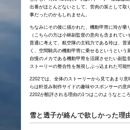
出番がほとんどないとして、苦肉の策として取
事だったのかもしれません。
ちなみにその後に描かれた、機動甲冑に玲が乗
（こちらの方は小林副監督の意向も含まれてい
普通に考えて、航空隊の主戦力である玲は、普
く、空間騎兵の機動甲冑に乗せるというという
自慢のメカである機動甲冑を活躍させたい副監
ストーリーの整合性を無視しぶっ込まれた可能
2202では、全体のストーリーから見てあまり
らは軒並み制作サイドの趣味やスポンサーの意
2202が酷評される理由の1つはこのようなとこ
雪と透子が絡んで欲しかった理