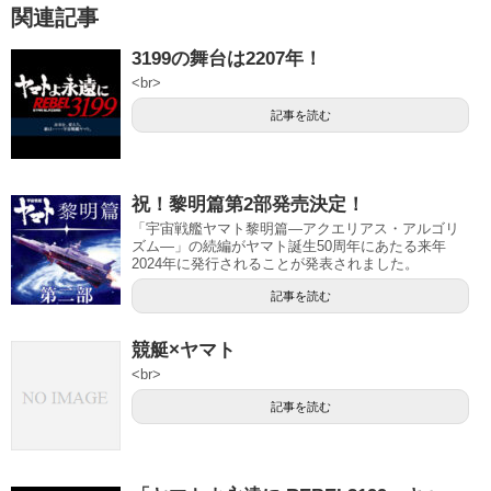
関連記事
3199の舞台は2207年！
<br>
記事を読む
祝！黎明篇第2部発売決定！
「宇宙戦艦ヤマト黎明篇―アクエリアス・アルゴリ
ズム―」の続編がヤマト誕生50周年にあたる来年
2024年に発行されることが発表されました。
記事を読む
競艇×ヤマト
<br>
記事を読む