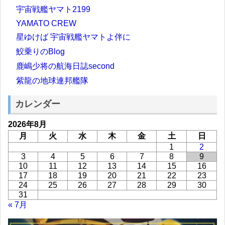
宇宙戦艦ヤマト2199
YAMATO CREW
星ゆけば 宇宙戦艦ヤマトよ伴に
鮫乗りのBlog
鹿嶋少将の航海日誌second
紫龍の地球連邦艦隊
カレンダー
2026年8月
月
火
水
木
金
土
日
1
2
3
4
5
6
7
8
9
10
11
12
13
14
15
16
17
18
19
20
21
22
23
24
25
26
27
28
29
30
31
« 7月