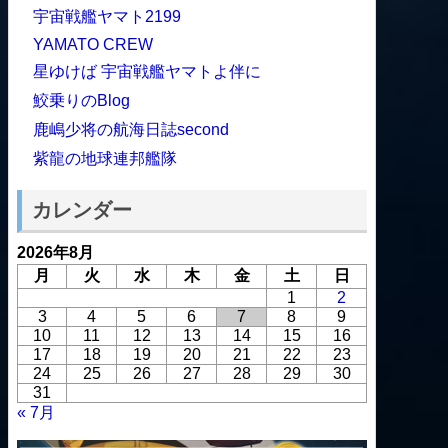
宇宙戦艦ヤマト2199
YAMATO CREW
星ゆけば 宇宙戦艦ヤマトよ伴に
鮫乗りのBlog
鹿嶋少将の航海日誌second
紫龍の地球連邦艦隊
カレンダー
2026年8月
月
火
水
木
金
土
日
1
2
3
4
5
6
7
8
9
10
11
12
13
14
15
16
17
18
19
20
21
22
23
24
25
26
27
28
29
30
31
« 7月