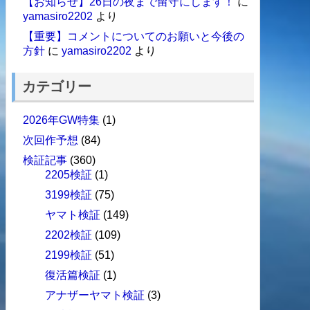
【お知らせ】26日の夜まで留守にします！
に
yamasiro2202
より
【重要】コメントについてのお願いと今後の
方針
に
yamasiro2202
より
カテゴリー
2026年GW特集
(1)
次回作予想
(84)
検証記事
(360)
2205検証
(1)
3199検証
(75)
ヤマト検証
(149)
2202検証
(109)
2199検証
(51)
復活篇検証
(1)
アナザーヤマト検証
(3)