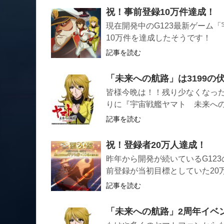
祝！事前登録10万件達成！
現在開発中のG123最新ゲーム
10万件を達成したそうです！
記事を読む
「未来への航路」は3199の
皆様今晩は！！残り少なくなっ
りに『宇宙戦艦ヤマト 未来へ
記事を読む
祝！登録者20万人達成！
昨年から開発が続いているG12
前登録が当初目標としていた20万
記事を読む
「未来への航路」2周年イベ