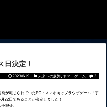
ス日決定！
2023/6/19
未来への航海
,
ヤマトゲーム
2
開発が報じられていたPC・スマホ向けブラウザゲーム「宇
6月22日であることが決定しました！
も予想外。