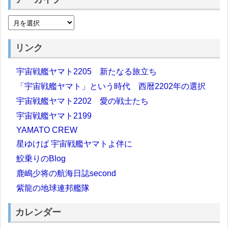
リンク
宇宙戦艦ヤマト2205 新たなる旅立ち
「宇宙戦艦ヤマト」という時代 西暦2202年の選択
宇宙戦艦ヤマト2202 愛の戦士たち
宇宙戦艦ヤマト2199
YAMATO CREW
星ゆけば 宇宙戦艦ヤマトよ伴に
鮫乗りのBlog
鹿嶋少将の航海日誌second
紫龍の地球連邦艦隊
カレンダー