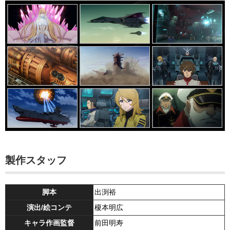
製作スタッフ
脚本
出渕裕
演出/絵コンテ
榎本明広
キャラ作画監督
前田明寿