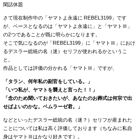
閑話休題
さて現在制作中の「ヤマトよ永遠に REBEL3199」です
が、ベースとなるのは「ヤマトよ永遠に」と「ヤマトⅢ」
の2つであることが既に明らかになります。
そこで気になるのが「REBEL3199」に「ヤマトⅢ」におけ
るデスラー総統の名（迷）セリフが使われるかというこ
と。
作品としては評価の分かれる「ヤマトⅢ」ですが、
「タラン、何年私の副官をしている。」
「いつ私が、ヤマトを襲えと言った！！」
「念のため聞いておきたいが、あなたのお葬式は何宗で出
せばよいのかな。ベムラーゼ君。」
などといったデスラー総統の名（迷？）セリフが産まれた
ことについては私は高く評価しております（ちなみに私自
身はヤマトⅢはかなり好きです）。