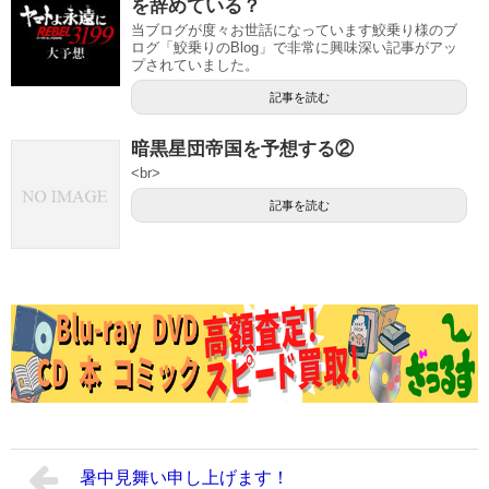
を辞めている？
当ブログが度々お世話になっています鮫乗り様のブ
ログ「鮫乗りのBlog」で非常に興味深い記事がアッ
プされていました。
記事を読む
暗黒星団帝国を予想する②
<br>
記事を読む
暑中見舞い申し上げます！