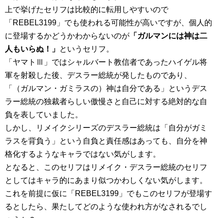
上で挙げたセリフは比較的に転用しやすいので
「REBEL3199」でも使われる可能性が高いですが、個人的
に登場するかどうかわからないのが
「ガルマンには神は二
人もいらぬ！」
というセリフ。
「ヤマトⅢ」ではシャルバート教信者であったハイゲル将
軍を射殺した後、デスラー総統が発したものであり、
「（ガルマン・ガミラスの）神は自分である」というデス
ラー総統の独裁者らしい傲慢さと自己に対する絶対的な自
負を表していました。
しかし、リメイクシリーズのデスラー総統は「自分がガミ
ラスを背負う」という自負と責任感はあっても、自分を神
格化するようなキャラではない気がします。
となると、このセリフはリメイク・デスラー総統のセリフ
としてはキャラ的にあまり似つかわしくない気がします。
これを前提に仮に「REBEL3199」でもこのセリフが登場す
るとしたら、果たしてどのような使われ方がなされるでし