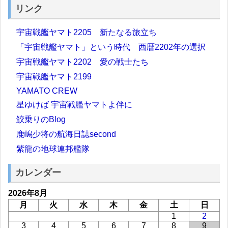
リンク
宇宙戦艦ヤマト2205 新たなる旅立ち
「宇宙戦艦ヤマト」という時代 西暦2202年の選択
宇宙戦艦ヤマト2202 愛の戦士たち
宇宙戦艦ヤマト2199
YAMATO CREW
星ゆけば 宇宙戦艦ヤマトよ伴に
鮫乗りのBlog
鹿嶋少将の航海日誌second
紫龍の地球連邦艦隊
カレンダー
2026年8月
月
火
水
木
金
土
日
1
2
3
4
5
6
7
8
9