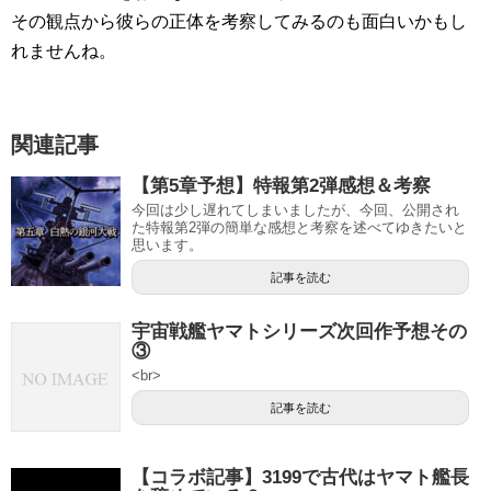
その観点から彼らの正体を考察してみるのも面白いかもし
れませんね。
関連記事
【第5章予想】特報第2弾感想＆考察
今回は少し遅れてしまいましたが、今回、公開され
た特報第2弾の簡単な感想と考察を述べてゆきたいと
思います。
記事を読む
宇宙戦艦ヤマトシリーズ次回作予想その
③
<br>
記事を読む
【コラボ記事】3199で古代はヤマト艦長