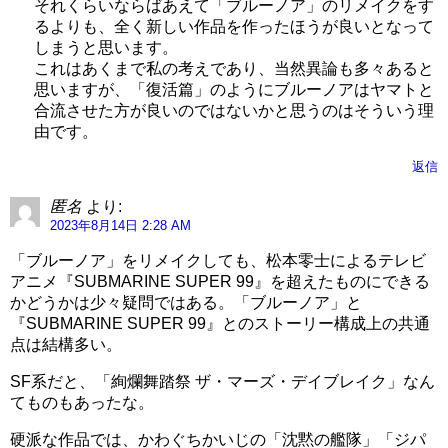
それくらいならばあえて「ブルーノア」のリメイクをす
るよりも、全く新しい作品を作ったほうが良いとなって
しまうと思います。
これはあくまで私の考えであり、当然異論も多々あると
思いますが、「復活篇」のようにブルーノアはヤマトと
合流させた方が良いのではないかと思うのはそういう理
由です。
返信
匿名
より:
2023年8月14日 2:28 AM
「ブルーノア」をリメイクしても、松本零士によるテレビ
アニメ『SUBMARINE SUPER 99』を超えたものにできる
かどうかは少々疑問ではある。「ブルーノア」と
『SUBMARINE SUPER 99』とのストーリー構成上の共通
点は結構多い。
SF系だと、「絢爛舞踏祭 ザ・マーズ・デイブレイク」なん
てものもあったな。
硬派な作品では、かわぐちかいじの「沈黙の艦隊」「ジパ