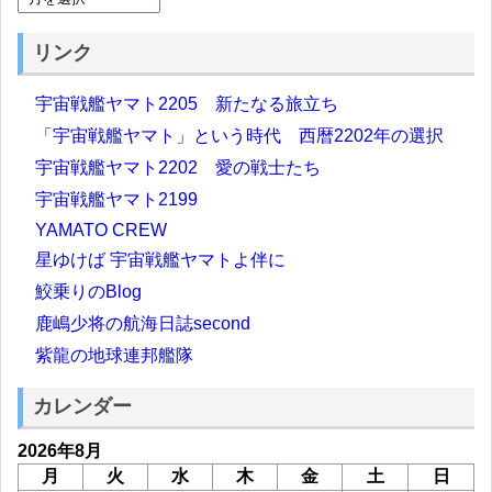
リンク
宇宙戦艦ヤマト2205 新たなる旅立ち
「宇宙戦艦ヤマト」という時代 西暦2202年の選択
宇宙戦艦ヤマト2202 愛の戦士たち
宇宙戦艦ヤマト2199
YAMATO CREW
星ゆけば 宇宙戦艦ヤマトよ伴に
鮫乗りのBlog
鹿嶋少将の航海日誌second
紫龍の地球連邦艦隊
カレンダー
2026年8月
月
火
水
木
金
土
日