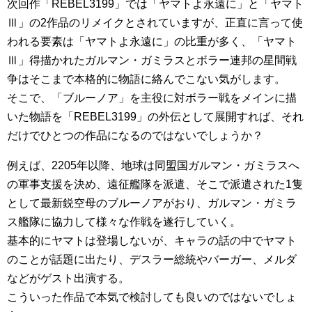
次回作「REBEL3199」では「ヤマトよ永遠に」と「ヤマト
Ⅲ」の2作品のリメイクとされていますが、正直に言って使
われる要素は「ヤマトよ永遠に」の比重が多く、「ヤマト
Ⅲ」得描かれたガルマン・ガミラスとボラー連邦の星間戦
争はそこまで本格的に物語に絡んでこない気がします。
そこで、「ブルーノア」を主役に対ボラー戦をメインに描
いた物語を「REBEL3199」の外伝として展開すれば、それ
だけでひとつの作品になるのではないでしょうか？
例えば、2205年以降、地球は同盟国ガルマン・ガミラスへ
の軍事支援を決め、遠征艦隊を派遣、そこで派遣された1隻
として最新鋭空母のブルーノアがおり、ガルマン・ガミラ
ス艦隊に協力して様々な作戦を遂行していく。
基本的にヤマトは登場しないが、キャラの話の中でヤマト
のことが話題に出たり、デスラー総統やバーガー、メルダ
などがゲスト出演する。
こういった作品で本気で検討しても良いのではないでしょ