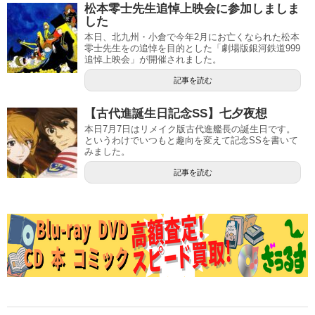
松本零士先生追悼上映会に参加しましま
した
本日、北九州・小倉で今年2月にお亡くなられた松本
零士先生をの追悼を目的とした「劇場版銀河鉄道999
追悼上映会」が開催されました。
記事を読む
【古代進誕生日記念SS】七夕夜想
本日7月7日はリメイク版古代進艦長の誕生日です。
というわけでいつもと趣向を変えて記念SSを書いて
みました。
記事を読む