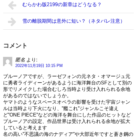
むらかわ版2199の新章はどうなる？
雪の離脱期間は意外に短い？（ネタバレ注意）
コメント
匿名
より:
2022年11月19日 10:15 PM
ブルーノアですが、ラーゼフォンの元ネタ・オマージュ元
に勇者ライディーンがあるように海洋舞台のSFとして別の
形でリメイクした場合むしろ当時より受け入れられる余地
があるのではないでしょうか。
ヤマトのようなスペースオペラの影響を受けた宇宙ジャン
ルは当時より下火になり、”艦これ”ジャンルこそ違え
ど”ONE PIECE”などの海洋を舞台にした作品のヒットなど
ブルーノアの設定、作品世界は受け入れられる余地が拡大
していると考えます
名の高い”不思議の海のナディア”や大部近年ですと蒼き鋼の