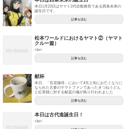
本日1月23日はヤマト2代目船務長である西条未来の
誕生日です。
記事を読む
松本ワールドにおけるヤマト②（ヤマト
クルー篇）
<br>
記事を読む
献杯
本日、「百花珈琲」において4月上旬にお亡くなりに
なられた古参のヤマトファンであったきつねうどん
と紅茶様に対する献盃の儀が執り行われました
記事を読む
本日は古代進誕生日！
<br>