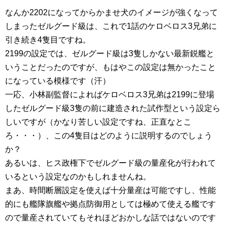
なんか2202になってからかませ犬のイメージが強くなって
しまったゼルグード級は、これで1話のケロベロス3兄弟に
引き続き4隻目ですね。
2199の設定では、ゼルグード級は3隻しかない最新鋭艦と
いうことだったのですが、もはやこの設定は無かったこと
になっている模様です（汗）
一応、小林副監督によればケロベロス3兄弟は2199に登場
したゼルグード級3隻の前に建造された試作型という設定ら
しいですが（かなり苦しい設定ですね、正直なとこ
ろ・・・）、この4隻目はどのように説明するのでしょう
か？
あるいは、ヒス政権下でゼルグード級の量産化が行われて
いるという設定なのかもしれませんね。
まあ、時間断層設定を使えば十分量産は可能ですし、性能
的にも艦隊旗艦や拠点防御用としては極めて使える艦です
ので量産されていてもそれほどおかしな話ではないのです