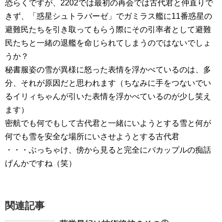
恐らくですが、2202では最初の再会では古代君と仲直りで
きず、「惑星シュトラバーゼ」でガミラス艦に11番惑星の
避難民たちを引き取ってもらう際にその引率者として避難
民たちと一緒の退艦を命じられてしまうのではないでしょ
うか？
秘書服姿の雪が異様に怒った表情を浮かべているのは、多
分、それが原因だと思われます（ちなみに手をつないでい
るイリィちゃんが引いた表情を浮かべているのが少し笑え
ます）
密航でも何でもして古代君と一緒にいようとする雪と何が
何でも雪を安全な場所にいさせようとする古代君
・・・ぶっちゃけ、傍から見ると完全にバカップルの痴話
げんかですね（笑）
関連記事