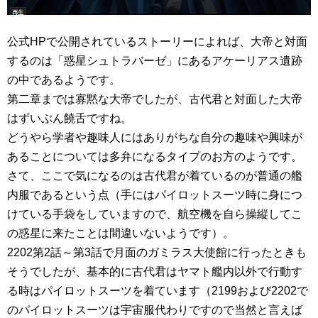
公式HPで公開されているストーリーによれば、大帝と対面
するのは「惑星シュトラバーゼ」にあるアケーリアス遺跡
の中であるようです。
第二章までは寡黙な大帝でしたが、古代君と対面した大帝
はずいぶん饒舌ですね。
どうやら学者や趣味人にはありがちな自分の趣味や興味が
あることについては多弁になるタイプのお方のようです。
さて、ここで気になるのは古代君が着ているのが普通の艦
内服であるという点（手にはパイロットスーツ時に身につ
けている手袋をしていますので、航空機を自ら操縦してこ
の惑星に来たことは間違いないようです）。
2202第2話～第3話で月面のガミラス大使館に行ったときも
そうでしたが、基本的に古代君はヤマト艦内以外で行動す
る時はパイロットスーツを着ています（2199および2202で
のパイロットスーツは宇宙服代わりですので当然と言えば