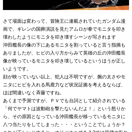
さて場面は変わって、冒険王に連載されていたガンダム漫
画で、ギレンの国葬演説を見たアムロが拳でモニタを叩き
壊わしたようにモニタを叩き壊すシーンが写されます
沖田艦長の像の下にあるモニタを割っていると言う指摘も
ありましたが、ヒビの入り方からみて英雄の丘の沖田艦長
像が映っているモニタを叩き壊しているというほうが正し
いようです。
顔が映っていない以上、犯人は不明ですが、腕の太さやモ
ニタにヒビを入れる馬鹿力など状況証拠を考えるならば、
ほぼ間違いなく斉藤ですね。
あくまで予測ですが、ＰＶでも台詞として紹介されている
「何でヤマトは波動砲を撃たないんだよ！」という怒りか
ら、その原因となっている沖田艦長が移っているモニタに
八つ当たりをしてしまった・・・ということでしょうか？