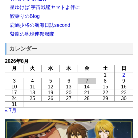
星ゆけば 宇宙戦艦ヤマトよ伴に
鮫乗りのBlog
鹿嶋少将の航海日誌second
紫龍の地球連邦艦隊
カレンダー
2026年8月
月
火
水
木
金
土
日
1
2
3
4
5
6
7
8
9
10
11
12
13
14
15
16
17
18
19
20
21
22
23
24
25
26
27
28
29
30
31
« 7月