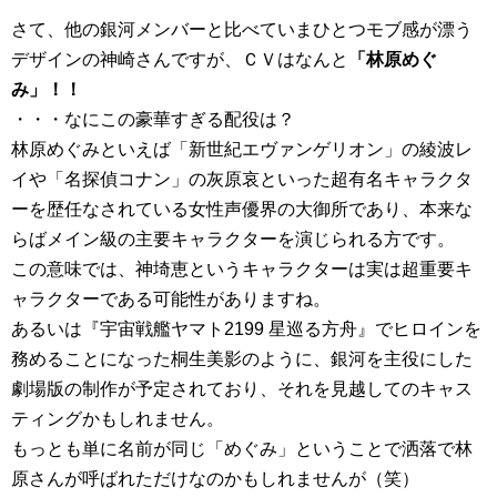
さて、他の銀河メンバーと比べていまひとつモブ感が漂う
デザインの神崎さんですが、ＣＶはなんと
「林原めぐ
み」！！
・・・なにこの豪華すぎる配役は？
林原めぐみといえば「新世紀エヴァンゲリオン」の綾波レ
イや「名探偵コナン」の灰原哀といった超有名キャラクタ
ーを歴任なされている女性声優界の大御所であり、本来な
らばメイン級の主要キャラクターを演じられる方です。
この意味では、神埼恵というキャラクターは実は超重要キ
ャラクターである可能性がありますね。
あるいは『宇宙戦艦ヤマト2199 星巡る方舟』でヒロインを
務めることになった桐生美影のように、銀河を主役にした
劇場版の制作が予定されており、それを見越してのキャス
ティングかもしれません。
もっとも単に名前が同じ「めぐみ」ということで洒落で林
原さんが呼ばれただけなのかもしれませんが（笑）