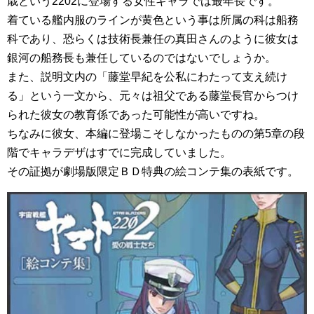
歳という2202に登場する女性キャラでは最年長です。
着ている艦内服のラインが黄色という事は所属の科は船務
科であり、恐らくは技術長兼任の真田さんのように彼女は
銀河の船務長も兼任しているのではないでしょうか。
また、説明文内の「藤堂早紀を公私にわたって支え続け
る」という一文から、元々は祖父である藤堂長官からつけ
られた彼女の教育係であった可能性が高いですね。
ちなみに彼女、本編に登場こそしなかったものの第5章の段
階でキャラデザはすでに完成していました。
その証拠が劇場版限定ＢＤ特典の絵コンテ集の表紙です。