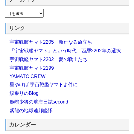
リンク
宇宙戦艦ヤマト2205 新たなる旅立ち
「宇宙戦艦ヤマト」という時代 西暦2202年の選択
宇宙戦艦ヤマト2202 愛の戦士たち
宇宙戦艦ヤマト2199
YAMATO CREW
星ゆけば 宇宙戦艦ヤマトよ伴に
鮫乗りのBlog
鹿嶋少将の航海日誌second
紫龍の地球連邦艦隊
カレンダー