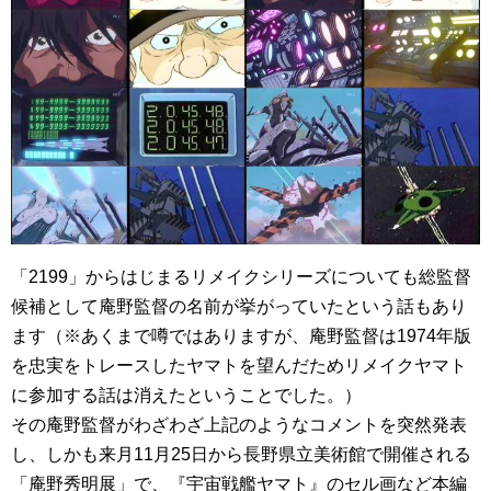
「2199」からはじまるリメイクシリーズについても総監督
候補として庵野監督の名前が挙がっていたという話もあり
ます（※あくまで噂ではありますが、庵野監督は1974年版
を忠実をトレースしたヤマトを望んだためリメイクヤマト
に参加する話は消えたということでした。）
その庵野監督がわざわざ上記のようなコメントを突然発表
し、しかも来月11月25日から長野県立美術館で開催される
「庵野秀明展」で、『宇宙戦艦ヤマト』のセル画など本編