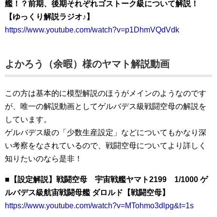
艦！？前期、後期それぞれゴストーク級について解説！
【ゆっくり解説ラジオ♪】
https://www.youtube.com/watch?v=p1DhmVQdVdk
よかろう（余暇）様のヤマト解説動画
この方は基本的に模型解説のほうがメインのようなのです
が、唯一の解説動画としてゲルバデス級戦闘空母の解説を
しています。
ゲルバデス級の「少数生産設定」などについてもかなり深
い考察をなされているので、戦闘空母についてより詳しく
知りたいのなら是非！
■【設定解説】戦闘空母 宇宙戦艦ヤマト2199 1/1000 ゲ
ルバデス級航宙戦闘母艦 ダロルド【戦闘空母】
https://www.youtube.com/watch?v=MTohmo3dlpg&t=1s