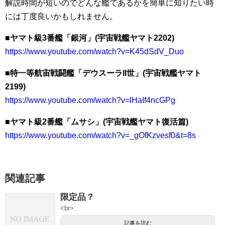
解説時間が短いのでどんな艦であるかを簡単に知りたい時
には丁度良いかもしれません。
■ヤマト級3番艦「銀河」(宇宙戦艦ヤマト2202)
https://www.youtube.com/watch?v=K45dSdV_Duo
■特一等航宙戦闘艦「デウスーラII世」(宇宙戦艦ヤマト
2199)
https://www.youtube.com/watch?v=lHaIf4ncGPg
■ヤマト級2番艦「ムサシ」(宇宙戦艦ヤマト復活篇)
https://www.youtube.com/watch?v=_gOfKzvesf0&t=8s
関連記事
限定品？
<br>
記事を読む