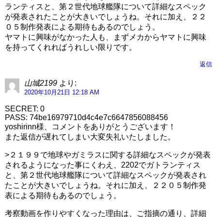
ランティスと、第２世代地球艦隊について詳細なスペック
が発表されたことが大きいでしょうね。それに加え、２２
０５制作発表による期待もあるのでしょう。
ヤマトに興味がなかった人も、まずメカからヤマトに興味
を持ってくれればうれしい限りです。
返信
山城2199
より:
2020年10月21日 12:18 AM
SECRET: 0
PASS: 74be16979710d4c4e7c6647856088456
yoshirinn様、コメントをありがとうございます！
また返信が遅れてしまい大変失礼いたしました。
>２１９９で地球やガミラスに関する詳細なスペックが発表
されるようになった事にくわえ、2202でガトランティス
と、第２世代地球艦隊について詳細なスペックが発表され
たことが大きいでしょうね。それに加え、２２０５制作発
表による期待もあるのでしょう。
考察動画を作りやすくなった理由は、ご指摘の通り、詳細