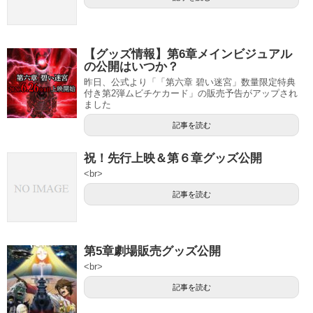
【グッズ情報】第6章メインビジュアル
の公開はいつか？
昨日、公式より「「第六章 碧い迷宮」数量限定特典
付き第2弾ムビチケカード」の販売予告がアップされ
ました
記事を読む
祝！先行上映＆第６章グッズ公開
<br>
記事を読む
第5章劇場販売グッズ公開
<br>
記事を読む