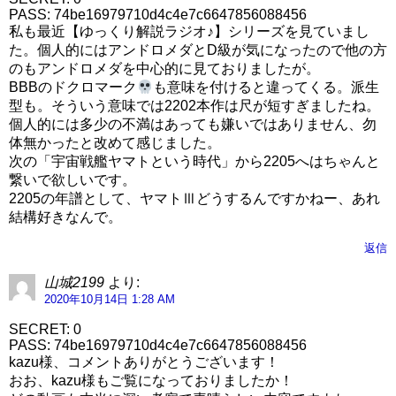
PASS: 74be16979710d4c4e7c6647856088456
私も最近【ゆっくり解説ラジオ♪】シリーズを見ていまし
た。個人的にはアンドロメダとD級が気になったので他の方
のもアンドロメダを中心的に見ておりましたが。
BBBのドクロマーク
も意味を付けると違ってくる。派生
型も。そういう意味では2202本作は尺が短すぎましたね。
個人的には多少の不満はあっても嫌いではありません、勿
体無かったと改めて感じました。
次の「宇宙戦艦ヤマトという時代」から2205へはちゃんと
繋いで欲しいです。
2205の年譜として、ヤマトⅢどうするんですかねー、あれ
結構好きなんで。
返信
山城2199
より:
2020年10月14日 1:28 AM
SECRET: 0
PASS: 74be16979710d4c4e7c6647856088456
kazu様、コメントありがとうございます！
おお、kazu様もご覧になっておりましたか！