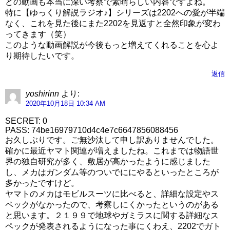
どの動画も本当に深い考察で素晴らしい内容ですよね。
特に【ゆっくり解説ラジオ♪】シリーズは2202への愛が半端
なく、これを見た後にまた2202を見返すと全然印象が変わ
ってきます（笑）
このような動画解説が今後もっと増えてくれることを心よ
り期待したいです。
返信
yoshirinn
より:
2020年10月18日 10:34 AM
SECRET: 0
PASS: 74be16979710d4c4e7c6647856088456
お久しぶりです。ご無沙汰して申し訳ありませんでした。
確かに最近ヤマト関連が増えましたね。これまでは物語世
界の独自研究が多く、敷居が高かったように感じました
し、メカはガンダム等のついでににやるといったところが
多かったですけど。
ヤマトのメカはモビルスーツに比べると、詳細な設定やス
ペックがなかったので、考察しにくかったというのがある
と思います。２１９９で地球やガミラスに関する詳細なス
ペックが発表されるようになった事にくわえ、2202でガト