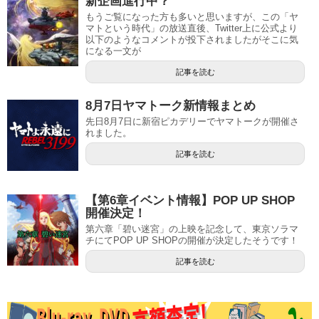
新企画進行中？
もうご覧になった方も多いと思いますが、この「ヤ
マトという時代」の放送直後、Twitter上に公式より
以下のようなコメントが投下されましたがそこに気
になる一文が
記事を読む
8月7日ヤマトーク新情報まとめ
先日8月7日に新宿ピカデリーでヤマトークが開催さ
れました。
記事を読む
【第6章イベント情報】POP UP SHOP
開催決定！
第六章「碧い迷宮」の上映を記念して、東京ソラマ
チにてPOP UP SHOPの開催が決定したそうです！
記事を読む