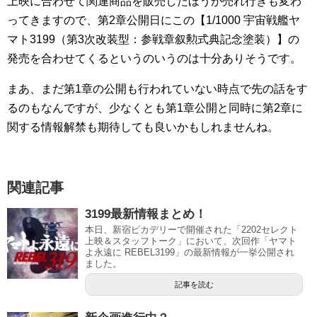
上映に合わせて関連商品を販売したほうが売れ行きも変わ
ってきますので、第2章公開日にこの【1/1000 宇宙戦艦ヤ
マト3199（第3次改装型：参戦章叙勲式典記念塗装）】の
発売を合わせてくるというのいうのは十分ありそうです。
まあ、まだ第1章の公開も行われていない時点で先の話をす
るのもなんですが、少なくとも第1章公開と同時に第2章に
関する情報解禁も期待しても良いかもしれませんね。
関連記事
3199最新情報まとめ！
本日、新宿ピカデリーで開催された「2202セレクト
上映＆スタッフトーク」において、次回作「ヤマト
よ永遠に REBEL3199」の最新情報が一挙公開され
ました。
記事を読む