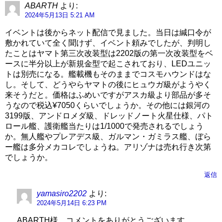
ABARTH
より:
2024年5月13日 5:21 AM
イベントは後からネット配信で見ました。当日は緘口令が
敷かれていて全く聞けず、イベント頼みでしたが、判明し
たことはヤマト第三次改装型は2202版の第一次改装型をベ
ースに半分以上が新規金型で起こされており、LEDユニッ
トは別売になる。艦載機もそのままでコスモハウンドはな
し。そして、どうやらヤマトの後にヒュウガ級がようやく
来そうだと。価格はふめいですがアスカ級より部品が多そ
うなので税込¥7050くらいでしょうか。その他には銀河の
3199版、アンドロメダ級、ドレッドノート火星仕様、パト
ロール艦、護衛艦当たりは1/1000で発売されるでしょう
か。無人艦やプレアデス級、ガルマン・ガミラス艦、ぼら
ー艦は多分メカコレでしょうね。アリゾナは売れ行き次第
でしょうか。
返信
yamasiro2202
より:
2024年5月14日 6:23 PM
ABARTH様、コメントをありがとうございます