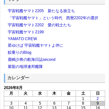
宇宙戦艦ヤマト2205 新たなる旅立ち
「宇宙戦艦ヤマト」という時代 西暦2202年の選択
宇宙戦艦ヤマト2202 愛の戦士たち
宇宙戦艦ヤマト2199
YAMATO CREW
星ゆけば 宇宙戦艦ヤマトよ伴に
鮫乗りのBlog
鹿嶋少将の航海日誌second
紫龍の地球連邦艦隊
カレンダー
2026年8月
月
火
水
木
金
土
日
1
2
3
4
5
6
7
8
9
10
11
12
13
14
15
16