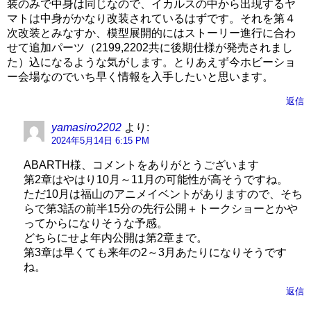
装のみで中身は同じなので、イカルスの中から出現するヤ
マトは中身がかなり改装されているはずです。それを第４
次改装とみなすか、模型展開的にはストーリー進行に合わ
せて追加パーツ（2199,2202共に後期仕様が発売されまし
た）込になるような気がします。とりあえず今ホビーショ
ー会場なのでいち早く情報を入手したいと思います。
返信
yamasiro2202
より:
2024年5月14日 6:15 PM
ABARTH様、コメントをありがとうございます
第2章はやはり10月～11月の可能性が高そうですね。
ただ10月は福山のアニメイベントがありますので、そち
らで第3話の前半15分の先行公開＋トークショーとかや
ってからになりそうな予感。
どちらにせよ年内公開は第2章まで。
第3章は早くても来年の2～3月あたりになりそうです
ね。
返信